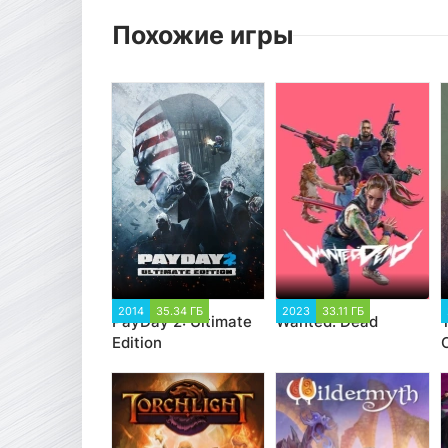
Похожие игры
2014
35.34 ГБ
2023
33.11 ГБ
PayDay 2: Ultimate
Wanted: Dead
Edition