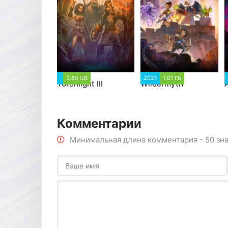
3.65 GB
2021
1.01 ГБ
Torchlight III
Wildermyth
Комментарии
Минимальная длина комментария - 50 зн