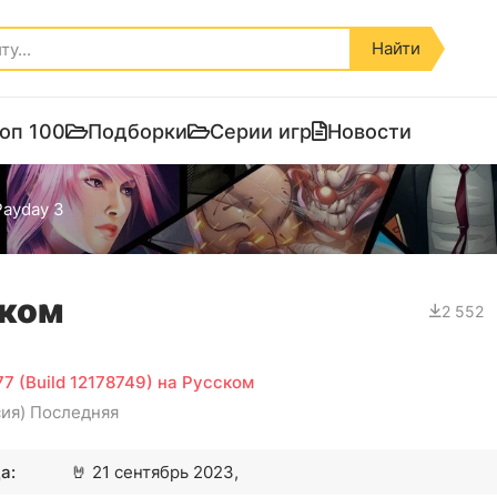
Найти
оп 100
Подборки
Серии игр
Новости
Payday 3
ском
2 552
77 (Build 12178749) на Русском
сия) Последняя
а:
🤘
21 сентябрь 2023,