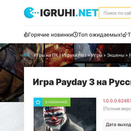
IGRUHI
.NET
Горячие новинки
Топ ожидаемых!
Т
Игры на ПК | Игрухи.Нет
»
Игры
»
Экшены
» 
Игра Payday 3 на Рус
1.0.0.0.6246
В ИЗБРАННОЕ
(Полная вер
Дата выход