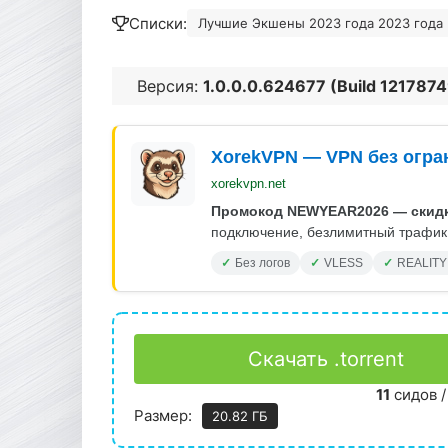
Списки:
Лучшие Экшены 2023 года 2023 года 
Версия:
1.0.0.0.624677 (Build 121787
XorekVPN — VPN без огра
xorekvpn.net
Промокод NEWYEAR2026 — скидк
подключение, безлимитный трафик.
Без логов
VLESS
REALITY
Скачать .torrent
11
сидов 
Размер:
20.82 ГБ