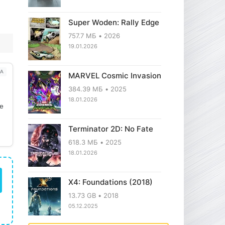
Super Woden: Rally Edge
757.7 МБ
2026
19.01.2026
А
MARVEL Cosmic Invasion
384.39 МБ
2025
18.01.2026
ое
Terminator 2D: No Fate
618.3 МБ
2025
18.01.2026
X4: Foundations (2018)
13.73 GB
2018
05.12.2025