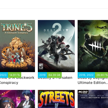
2023
14.91 ГБ
2019
84.39 GB
2016, 2022
28.90 ГБ
Trine 5: A Clockwork
Destiny 2: Forsaken
Dead by Daylight
Conspiracy
Ultimate Edition
(2016)