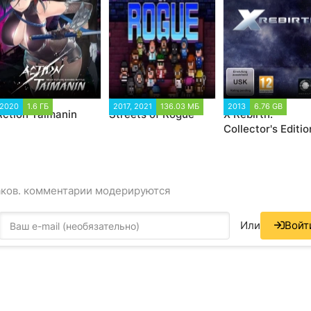
2020
1.6 ГБ
2017, 2021
136.03 МБ
2013
6.76 GB
Action Taimanin
Streets of Rogue
X Rebirth:
Collector's Editio
(2013)
аков. комментарии модерируются
Или
Войт