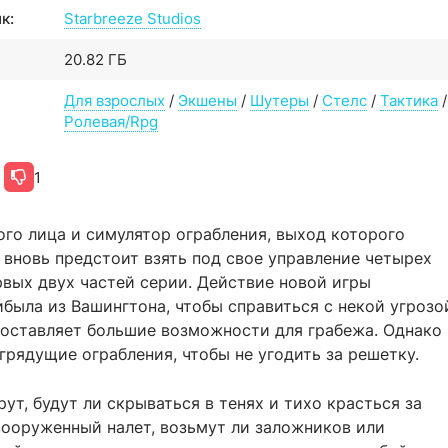
к:
Starbreeze Studios
20.82 ГБ
Для взрослых
/
Экшены
/
Шутеры
/
Стелс
/
Тактика
/
Ролевая/Rpg
1
ого лица и симулятор ограбления, выход которого
м вновь предстоит взять под свое управление четырех
вых двух частей серии. Действие новой игры
ибыла из Вашингтона, чтобы справиться с некой угрозо
доставляет большие возможности для грабежа. Однако
рядущие ограбления, чтобы не угодить за решетку.
ут, будут ли скрываться в тенях и тихо красться за
ооруженный налет, возьмут ли заложников или