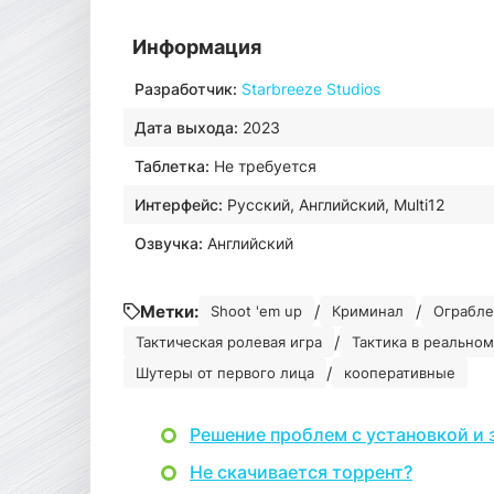
Информация
Разработчик:
Starbreeze Studios
Дата выхода:
2023
Таблетка:
Не требуется
Интерфейс:
Русский, Английский, Multi12
Озвучка:
Английский
Метки:
/
/
Shoot 'em up
Криминал
Ограбле
/
Тактическая ролевая игра
Тактика в реально
/
Шутеры от первого лица
кооперативные
Решение проблем с установкой и 
Не скачивается торрент?