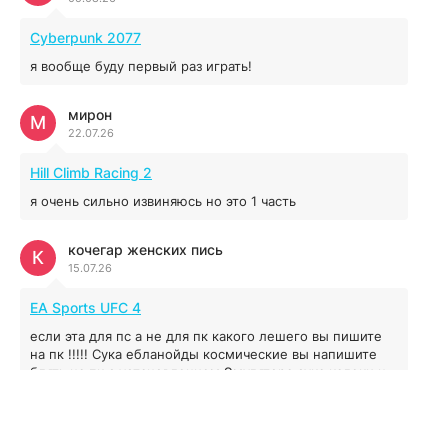
MAFIA: THE OLD COUNTRY
Cyberpunk 2077
44.98 ГБ
2025
я вообще буду первый раз играть!
04.12.2025
мирон
М
22.07.26
Red Chaos - The Strict Order
5.43 ГБ
2025
Hill Climb Racing 2
04.12.2025
я очень сильно извиняюсь но это 1 часть
Prey
кочегар женских пись
К
15.07.26
16.95 ГБ
2017
04.12.2025
EA Sports UFC 4
если эта для пс а не для пк какого лешего вы пишите
на пк !!!!! Сука ебланойды космические вы напишите
блять на пк с установлением Эмулятора сука калеки на
мозг блять последней стадии
Fannie
F
13.07.26