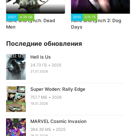
2007
4.39 GB
8 753
2010
3.15 ГБ
3 420
Kane and Lynch: Dead
Kane and Lynch 2: Dog
Men
Days
Последние обновления
Hell is Us
24.73 ГБ
2025
21.01.2026
Super Woden: Rally Edge
757.7 МБ
2026
19.01.2026
MARVEL Cosmic Invasion
384.39 МБ
2025
18.01.2026