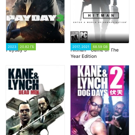
2023
20.82 ГБ
2 542
2017, 2021
68.59 GB
26 155
Payday 3
Hitman - Game of The
Year Edition