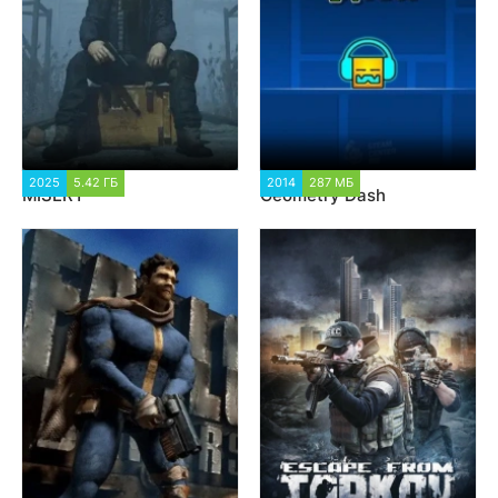
2025
5.42 ГБ
1 537
2014
287 МБ
6 379
MISERY
Geometry Dash