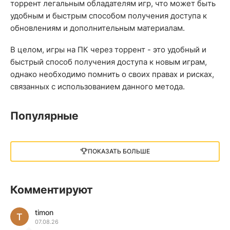
торрент легальным обладателям игр, что может быть
удобным и быстрым способом получения доступа к
обновлениям и дополнительным материалам.
В целом, игры на ПК через торрент - это удобный и
быстрый способ получения доступа к новым играм,
однако необходимо помнить о своих правах и рисках,
связанных с использованием данного метода.
Популярные
ПОКАЗАТЬ БОЛЬШЕ
Комментируют
timon
T
07.08.26