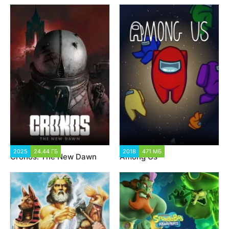
2025
24.44 ГБ
1 887
2018
471 МБ
60 543
Cronos: The New Dawn
Among Us