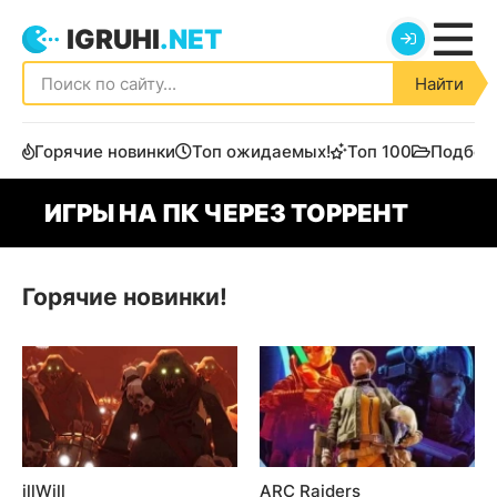
IGRUHI
.NET
Найти
Горячие новинки
Топ ожидаемых!
Топ 100
Подбор
ИГРЫ НА ПК ЧЕРЕЗ ТОРРЕНТ
Горячие новинки!
illWill
ARC Raiders