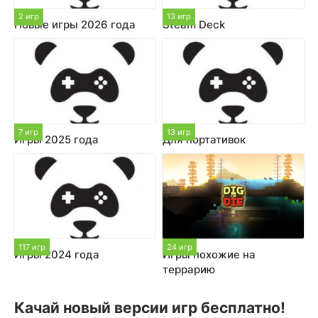
2 игр
13 игр
Новые игры 2026 года
Steam Deck
7 игр
13 игр
Игры 2025 года
Для портативок
117 игр
24 игр
Игры 2024 года
Игры похожие на
террарию
Качай новый версии игр бесплатно!