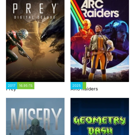
2017
16.95 ГБ
23 175
2025
2 813
Prey
ARC Raiders