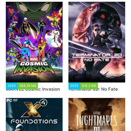
2025
384.39 МБ
1 872
2025
618.3 МБ
6 527
MARVEL Cosmic Invasion
Terminator 2D: No Fate