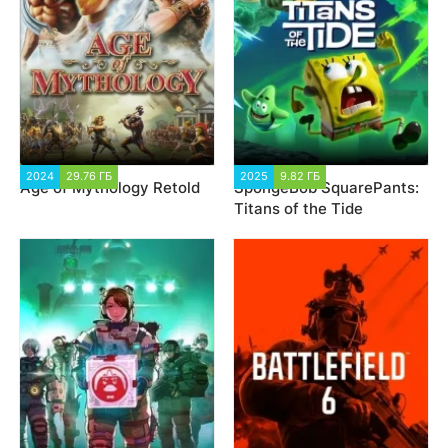
2024
29.76 ГБ
4 447
2025
9.82 ГБ
2 173
Age of Mythology Retold
SpongeBob SquarePants:
Titans of the Tide