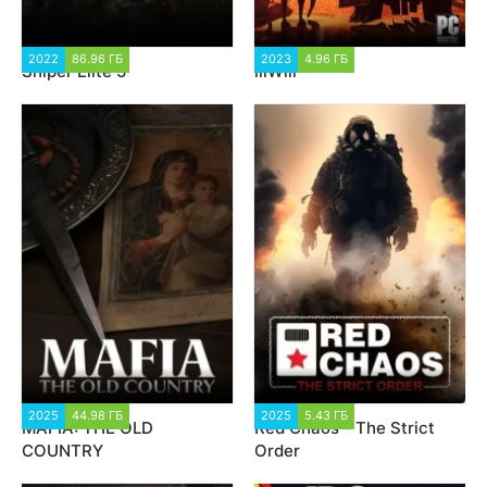
2022
86.96 ГБ
67 270
2023
4.96 ГБ
3 999
Sniper Elite 5
illWill
2025
44.98 ГБ
6 225
2025
5.43 ГБ
2 092
MAFIA: THE OLD
Red Chaos - The Strict
COUNTRY
Order