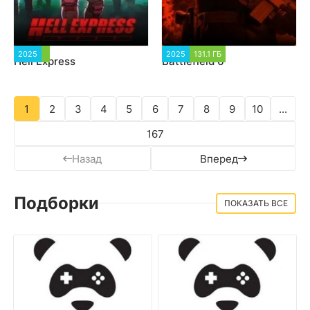
2025
1 369
2025
131.1 ГБ
4 308
Hell Express
Battlefield 6
1
2
3
4
5
6
7
8
9
10
...
167
Назад
Вперед
Подборки
ПОКАЗАТЬ ВСЕ