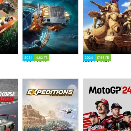
0
2024
4.62 ГБ
1 459
2024
17.65 ГБ
1 876
Star Trucker
SAND LAND