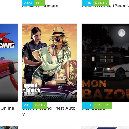
1
2024
18 ГБ
2 602
2015
17.20 ГБ
267 298
Le Mans Ultimate
BeamNG.drive (Beam
2015
108 ГБ
163 759
2021
577.82 МБ
4 308
 Online
GTA 5 / Grand Theft Auto
Mon Bazou
V