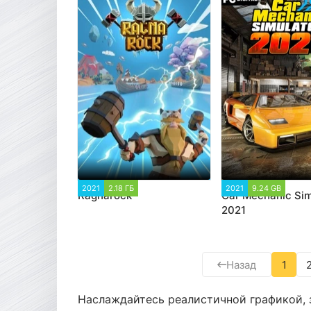
2021
2.18 ГБ
1 824
2021
9.24 GB
9 8
Ragnarock
Car Mechanic Sim
2021
Назад
1
Наслаждайтесь реалистичной графикой,