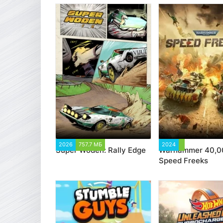
2026
757.7 МБ
1 984
2024
3 572
Super Woden: Rally Edge
Warhammer 40,0
Speed Freeks