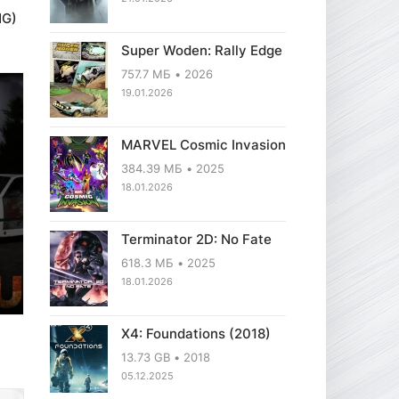
NG)
Super Woden: Rally Edge
757.7 МБ
2026
19.01.2026
MARVEL Cosmic Invasion
384.39 МБ
2025
18.01.2026
Terminator 2D: No Fate
618.3 МБ
2025
18.01.2026
X4: Foundations (2018)
13.73 GB
2018
05.12.2025