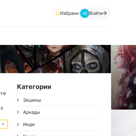
Избранное
Войти
Категории
йте
Экшены
их
Аркады
Инди