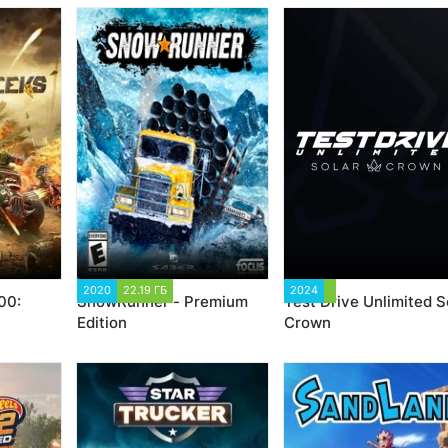
2020
22.19 ГБ
64 309
2024
3 335
00:
SnowRunner - Premium
Test Drive Unlimited S
Edition
Crown