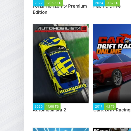
2022
170.95 ГБ
13 191
2024
9.67 ГБ
2 39
Forza Horizon 5: Premium
Pacific Drive
Edition
2020
17.68 ГБ
2 909
2017
4.1 ГБ
19 146
Automobilista 2
CarX Drift Racing