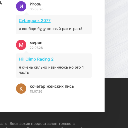
,
Prey
Игорь
И
05.08.26
16.95 ГБ
2017
04.12.2025
Cyberpunk 2077
я вообще буду первый раз играть!
мирон
М
22.07.26
Hill Climb Racing 2
я очень сильно извиняюсь но это 1
часть
кочегар женских пись
К
15.07.26
EA Sports UFC 4
если эта для пс а не для пк какого
лешего вы пишите на пк !!!!! Сука
ебланойды космические вы
алы. Весь архив предоставлен только в
напишите блять на пк с