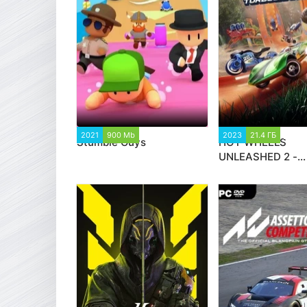
2021
900 Mb
40 823
2023
21.4 ГБ
2 02
Stumble Guys
HOT WHEELS
UNLEASHED 2 -
Turbocharged