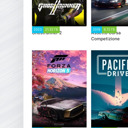
2023
21.32 ГБ
3 519
2019
9.72 ГБ
18 93
Ghostrunner 2
Assetto Corsa
Competizione