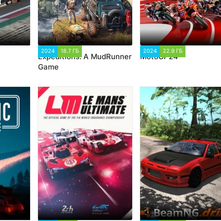
6
2024
18.7 ГБ
1 995
2024
22.9 ГБ
1 321
Expeditions: A MudRunner
MotoGP24
Game