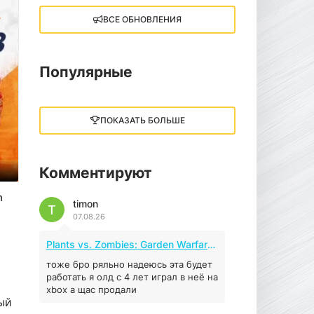
ВСЕ ОБНОВЛЕНИЯ
Little Nightmares III
13 ГБ
2025
05.12.2025
Популярные
illWill
4.96 ГБ
2023
ПОКАЗАТЬ БОЛЬШЕ
04.12.2025
Комментируют
MAFIA: THE OLD
COUNTRY
n
timon
44.98 ГБ
2025
T
07.08.26
04.12.2025
Plants vs. Zombies: Garden Warfare 2 (2016)
Red Chaos - The Strict
Order
тоже бро ряльно надеюсь эта будет
работать я олд с 4 лет играл в неё на
5.43 ГБ
2025
xbox а щас продали
04.12.2025
ый