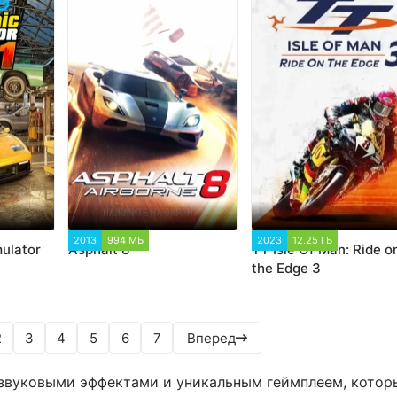
35
2013
994 МБ
38 261
2023
12.25 ГБ
2 463
ulator
Asphalt 8
TT Isle Of Man: Ride o
the Edge 3
2
3
4
5
6
7
Вперед
 звуковыми эффектами и уникальным геймплеем, котор