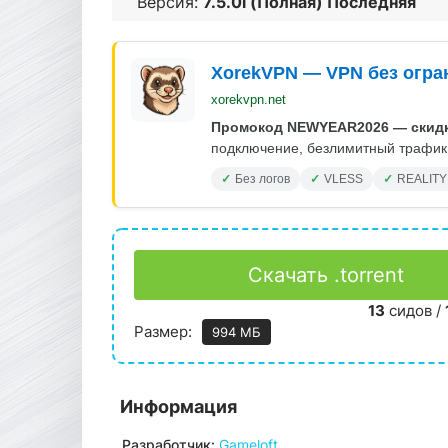
Версия:
7.5.0i (Полная) Последняя
XorekVPN — VPN без огра
xorekvpn.net
Промокод NEWYEAR2026 — скидк
подключение, безлимитный трафик.
Без логов
VLESS
REALITY
Скачать .torrent
13
сидов /
Размер:
994 МБ
Информация
Разработчик:
Gameloft