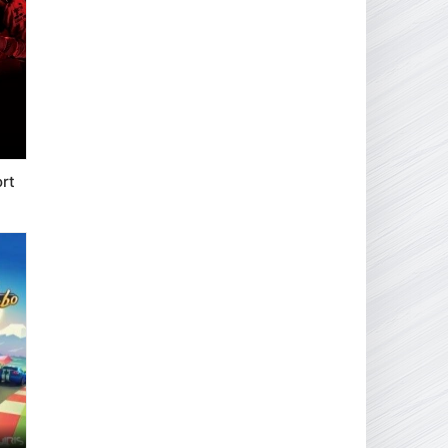
16.95 ГБ
2017
04.12.2025
rt