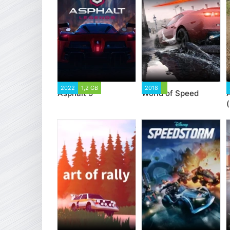
2022
1,2 GB
2018
Asphalt 9
World of Speed