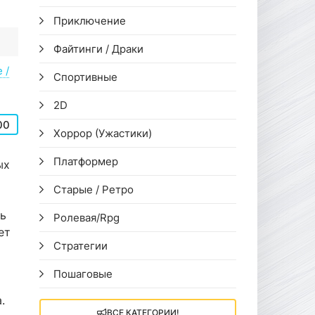
Приключение
Файтинги / Драки
 /
Спортивные
2D
00
Хоррор (Ужастики)
Платформер
ых
Старые / Ретро
ь
Ролевая/Rpg
ет
Стратегии
Пошаговые
.
ВСЕ КАТЕГОРИИ!