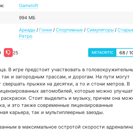
к:
Gameloft
994 МБ
Аркады
/
Гонки
/
Спортивные
/
Симуляторы
/
Старые
Ретро
9
25
68 / 1
METACRITIC
лица. В игре предстоит участвовать в головокружительн
 так и загородным трассам, и дорогам. На пути могут
 свершать прыжки на десятки, а то и стони метров. В
лицензированных автомобилей, которые можно улучшат
 раскраски. Стоит выделить и музыку, причем она мож
ка, и это также современные лицензированные
ная карьера, так и мультиплеерные заезды.
ванным в максимальное остротой скорости адреналина