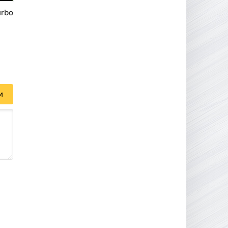
urbo
и