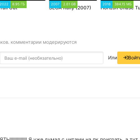
2022
8.95 ГБ
2007
2.61 GB
2018
384.15 МБ
rail Out
SEGA Rally (2007)
Horizon Chase T
аков. комментарии модерируются
Или
Войт
!!!!!!!!!!!!! Я уже думал с читами на пк поиграть, а тут