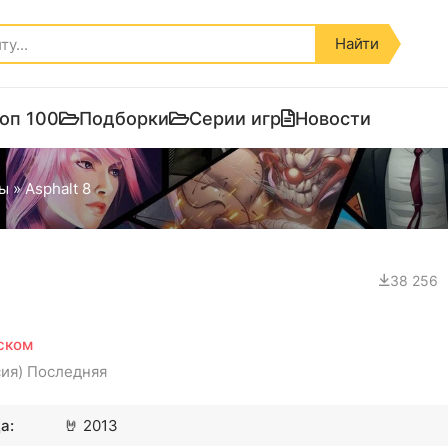
Найти
оп 100
Подборки
Серии игр
Новости
ы
» Asphalt 8
38 256
сском
сия) Последняя
а:
🤘
2013