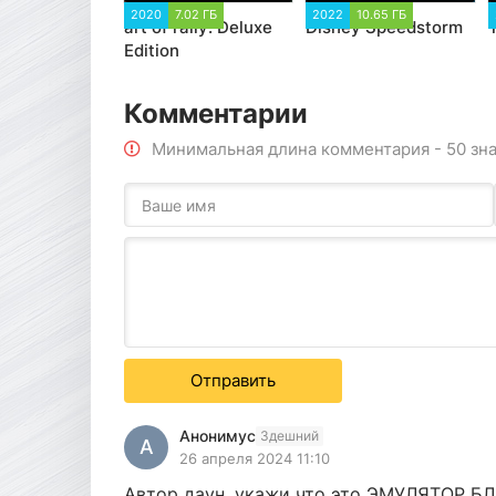
2020
7.02 ГБ
2022
10.65 ГБ
art of rally: Deluxe
Disney Speedstorm
T
Edition
Комментарии
Минимальная длина комментария - 50 зн
Отправить
Анонимус
Здешний
А
26 апреля 2024 11:10
Автор даун, укажи что это ЭМУЛЯТОР БЛЯТЬ!