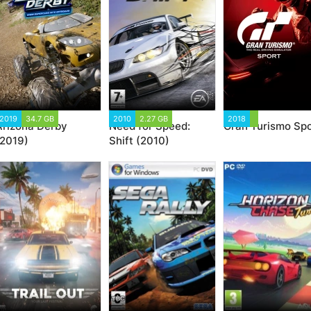
2019
34.7 GB
2010
2.27 GB
2018
Arizona Derby
Need for Speed:
Gran Turismo Spo
(2019)
Shift (2010)