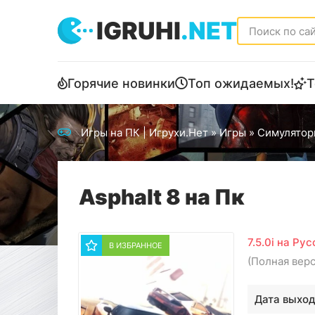
IGRUHI
.NET
Горячие новинки
Топ ожидаемых!
Т
Игры на ПК | Игрухи.Нет
»
Игры
»
Симулятор
Asphalt 8 на Пк
7.5.0i на Ру
В ИЗБРАННОЕ
(Полная вер
Дата выход