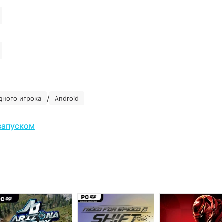
/
дного игрока
Android
запуском