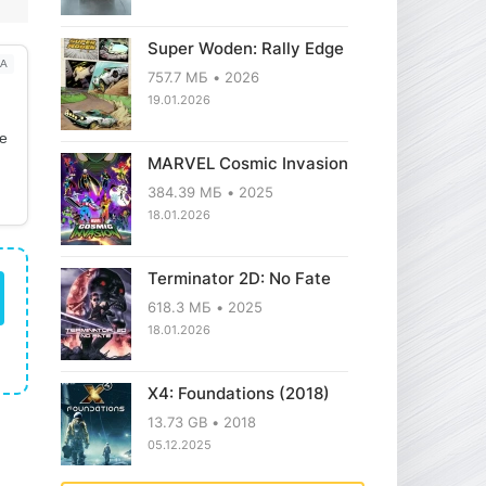
Super Woden: Rally Edge
А
757.7 МБ
2026
19.01.2026
ое
MARVEL Cosmic Invasion
384.39 МБ
2025
18.01.2026
Terminator 2D: No Fate
618.3 МБ
2025
18.01.2026
X4: Foundations (2018)
13.73 GB
2018
05.12.2025