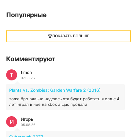
05.12.2025
Популярные
Little Nightmares III
13 ГБ
2025
ПОКАЗАТЬ БОЛЬШЕ
05.12.2025
illWill
Комментируют
4.96 ГБ
2023
04.12.2025
timon
T
07.08.26
MAFIA: THE OLD COUNTRY
Plants vs. Zombies: Garden Warfare 2 (2016)
44.98 ГБ
2025
тоже бро ряльно надеюсь эта будет работать я олд с 4
04.12.2025
лет играл в неё на xbox а щас продали
Игорь
Red Chaos - The Strict Order
И
05.08.26
5.43 ГБ
2025
04.12.2025
Cyberpunk 2077