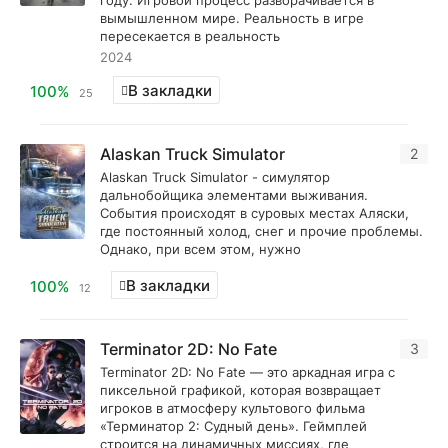
году. Игровой процесс разворачивается в
вымышленном мире. Реальность в игре
пересекается в реальность
2024
В закладки
100%
25
Alaskan Truck Simulator
2
Alaskan Truck Simulator - симулятор
дальнобойщика элементами выживания.
События происходят в суровых местах Аляски,
где постоянный холод, снег и прочие проблемы.
Однако, при всем этом, нужно
В закладки
100%
12
Terminator 2D: No Fate
3
Terminator 2D: No Fate — это аркадная игра с
пиксельной графикой, которая возвращает
игроков в атмосферу культового фильма
«Терминатор 2: Судный день». Геймплей
строится на динамичных миссиях, где