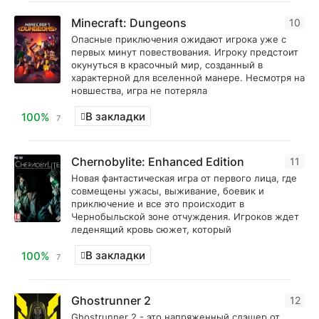
Minecraft: Dungeons
10
Опасные приключения ожидают игрока уже с
первых минут повествования. Игроку предстоит
окунуться в красочный мир, созданный в
характерной для вселенной манере. Несмотря на
новшества, игра не потеряла
В закладки
100%
7
Chernobylite: Enhanced Edition
11
Новая фантастическая игра от первого лица, где
совмещены ужасы, выживание, боевик и
приключение и все это происходит в
Чернобыльской зоне отчуждения. Игроков ждет
леденящий кровь сюжет, который
В закладки
100%
7
Ghostrunner 2
12
Ghostrunner 2 - это напряженный слэшер от