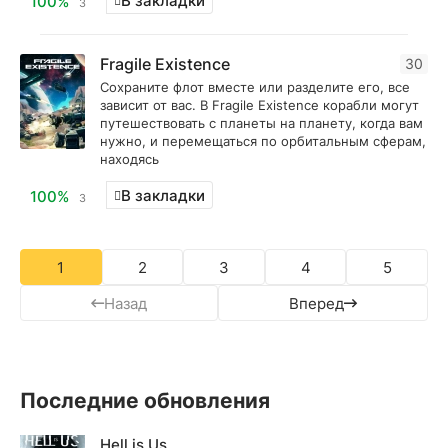
В закладки
100%
3
Fragile Existence
30
Сохраните флот вместе или разделите его, все
зависит от вас. В Fragile Existence корабли могут
путешествовать с планеты на планету, когда вам
нужно, и перемещаться по орбитальным сферам,
находясь
В закладки
100%
3
1
2
3
4
5
Назад
Вперед
Последние обновления
Hell is Us