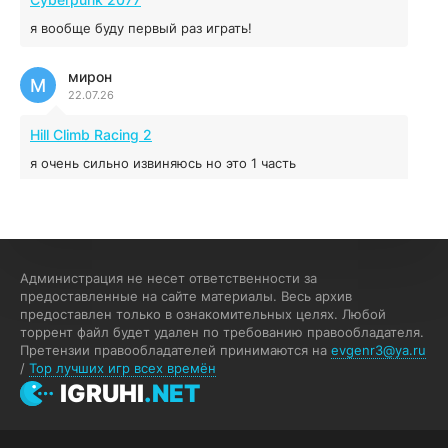
я вообще буду первый раз играть!
Prey
мирон
16.95 ГБ
2017
М
22.07.26
04.12.2025
Hill Climb Racing 2
я очень сильно извиняюсь но это 1 часть
кочегар женских пись
К
15.07.26
EA Sports UFC 4
Администрация не несет ответственности за
предоставленные на сайте материалы. Весь архив
если эта для пс а не для пк какого лешего вы пишите
предоставлен только в ознакомительных целях. Любой
на пк !!!!! Сука ебланойды космические вы напишите
торрент файл будет удален по требованию правообладателя.
блять на пк с установлением Эмулятора сука калеки на
Претензии правообладателей принимаются на
evgenr3@ya.ru
мозг блять последней стадии
/
Top лучших игр всех времён
Fannie
IGRUHI
.NET
F
13.07.26
My Summer Car