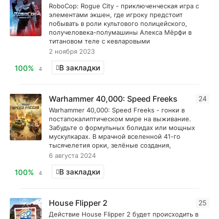
RoboCop: Rogue City - приключенческая игра с
элементами экшен, где игроку предстоит
побывать в роли культового полицейского,
получеловека-полумашины Алекса Мёрфи в
титановом теле с кевларовыми
2 ноября 2023
В закладки
100%
4
Warhammer 40,000: Speed Freeks
24
Warhammer 40,000: Speed Freeks - гонки в
постапокалиптическом мире на выживание.
Забудьте о формульных болидах или мощных
мускулкарах. В мрачной вселенной 41-го
тысячелетия орки, зелёные создания,
6 августа 2024
В закладки
100%
4
House Flipper 2
25
Действие House Flipper 2 будет происходить в