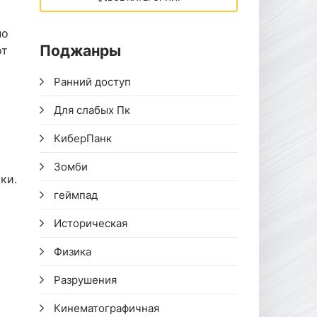
но
Поджанры
от
Ранний доступ
Для слабых Пк
КиберПанк
Зомби
ки.
геймпад
Историческая
Физика
Разрушения
Кинематографичная