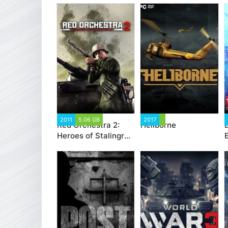
2011
5.06 GB
2017
Red Orchestra 2:
Heliborne
B
Heroes of Stalingrad
E
with Rising Storm