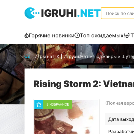
IGRUHI
.NET
Горячие новинки
Топ ожидаемых!
Т
Игры на ПК | Игрухи.Нет
»
Поджанры
»
Шутер
Rising Storm 2: Vietn
(Полная вер
В ИЗБРАННОЕ
Дата выход
Разработчи