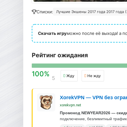
Списки:
Лучшие Экшены 2017 года 2017 года (
Скачать игру
можно после её выхода! а п
Рейтинг ожидания
100%
Жду
Не жду
5
XorekVPN — VPN без огра
xorekvpn.net
Промокод NEWYEAR2026 — скидк
подключение, безлимитный трафик.