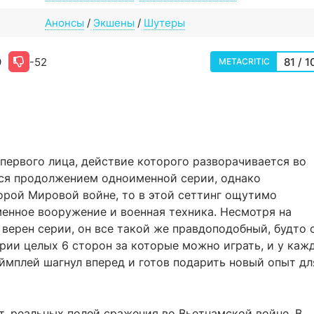
Анонсы
/
Экшены
/
Шутеры
9
-52
81 / 1
METACRITIC
первого лица, действие которого разворачивается во
тся продолжением одноименной серии, однако
рой Мировой войне, то в этой сеттинг ощутимо
менное вооружение и военная техника. Несмотря на
 верен серии, он все такой же правдоподобный, будто 
ерии целых 6 сторон за которые можно играть, и у каж
еймплей шагнул вперед и готов подарить новый опыт дл
рт, реальных полей сражения во Вьетнамской войне. В