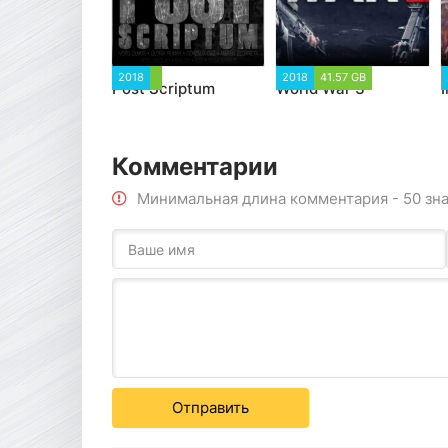
2018
2018
41.57 GB
Post Scriptum
World War 3
I
Комментарии
Минимальная длина комментария - 50 зн
Отправить