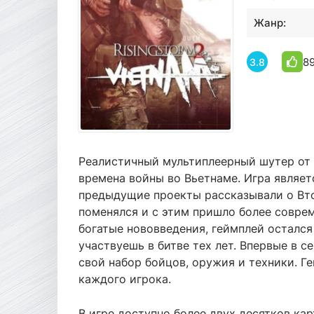
Жанр:
8
3.8
Реалистичный мультиплеерный шутер от 
времена войны во Вьетнаме. Игра являе
предыдущие проекты рассказывали о Вто
поменялся и с этим пришло более совре
богатые нововведения, геймплей остался
участвуешь в битве тех лет. Впервые в с
свой набор бойцов, оружия и техники. Г
каждого игрока.
В игре доступно более двух десятков ка