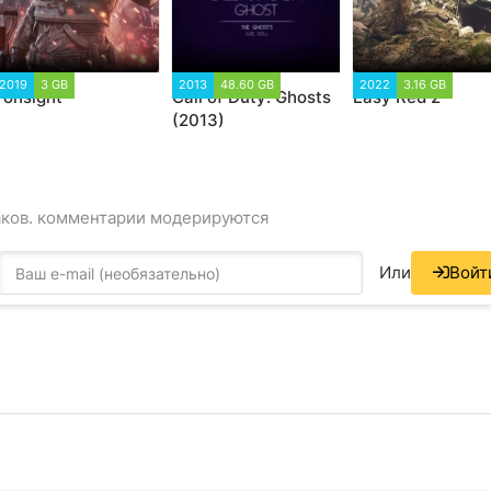
2019
3 GB
2013
48.60 GB
2022
3.16 GB
ronsight
Call of Duty: Ghosts
Easy Red 2
(2013)
аков. комментарии модерируются
Или
Войт