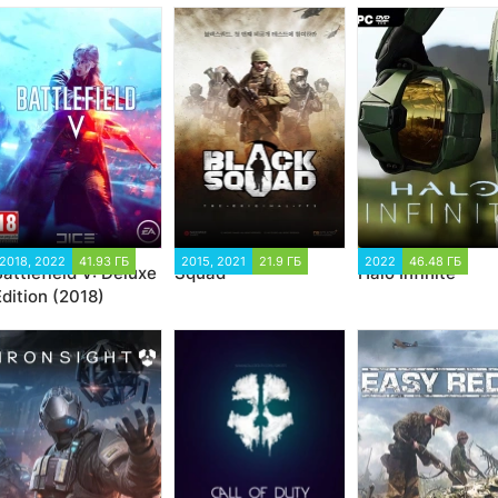
2018, 2022
41.93 ГБ
2015, 2021
21.9 ГБ
2022
46.48 ГБ
attlefield V: Deluxe
Squad
Halo Infinite
dition (2018)