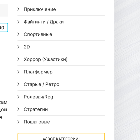
Приключение
Файтинги / Драки
00
Спортивные
2D
Хоррор (Ужастики)
Платформер
Старые / Ретро
Ролевая/Rpg
сам
дой
Стратегии
я
Пошаговые
ВСЕ КАТЕГОРИИ!