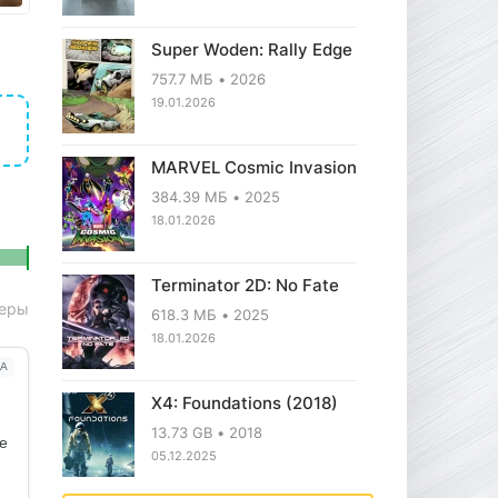
Super Woden: Rally Edge
757.7 МБ
2026
19.01.2026
MARVEL Cosmic Invasion
384.39 МБ
2025
18.01.2026
Terminator 2D: No Fate
еры
618.3 МБ
2025
18.01.2026
А
X4: Foundations (2018)
13.73 GB
2018
ое
05.12.2025