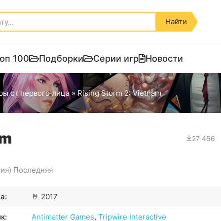
Найти
оп 100
Подборки
Серии игр
Новости
ы от первого лица
» Rising Storm 2: Vietnam
am
27 466
сия) Последняя
а:
🤘
2017
к:
Antimatter Games
,
Tripwire Interactive