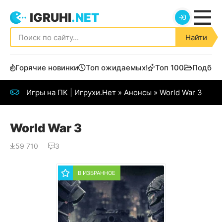
IGRUHI
.NET
Найти
Горячие новинки
Топ ожидаемых!
Топ 100
Подбор
Игры на ПК | Игрухи.Нет
»
Анонсы
» World War 3
World War 3
59 710
3
В ИЗБРАННОЕ