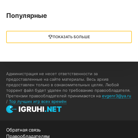
13.73 GB
2018
05.12.2025
Популярные
Little Nightmares III
13 ГБ
2025
ПОКАЗАТЬ БОЛЬШЕ
05.12.2025
illWill
4.96 ГБ
2023
04.12.2025
Администрация не несет ответственности за
предоставленные на сайте материалы. Весь архив
предоставлен только в ознакомительных целях. Любой
MAFIA: THE OLD COUNTRY
торрент файл будет удален по требованию правообладателя.
Претензии правообладателей принимаются на
evgenr3@ya.ru
44.98 ГБ
2025
/
Top лучших игр всех времён
04.12.2025
IGRUHI
.NET
Red Chaos - The Strict Order
Обратная связь
5.43 ГБ
2025
Правообладателям
04.12.2025