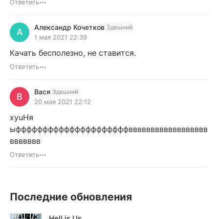
Ответить
Александр Кочетков
Здешний
А
1 мая 2021 22:39
Качать бесполезно, не ставится.
Ответить
Вася
Здешний
В
20 мая 2021 22:12
xyuHя
ыфффффффффффффффффффффвввввввввввввввввв
ввввввв
Ответить
Последние обновления
Hell is Us