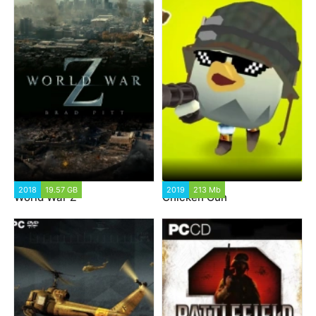
2018
19.57 GB
2019
213 Mb
World War Z
Chicken Gun