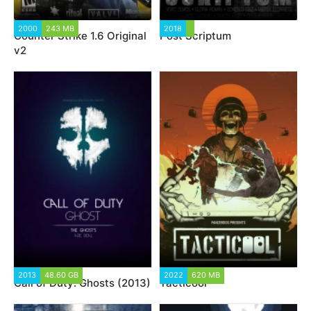
2000
243 MB
2018
Counter Strike 1.6 Original
Post Scriptum
v2
2013
48.60 GB
2022
620 MB
Call of Duty: Ghosts (2013)
Tacticool