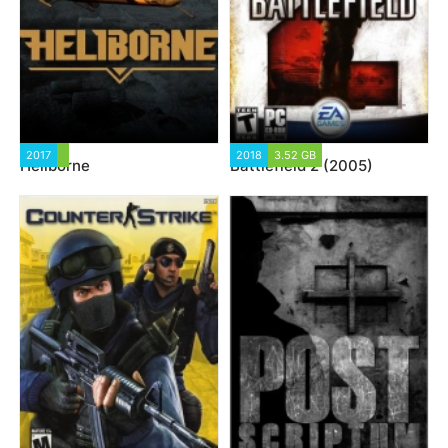
2017
2018
3.52 GB
Heliborne
Battlefield 2 (2005)