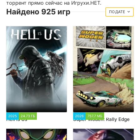
торрент прямо сейчас на Игрухи.НЕТ.
Найдено 925 игр
ДАТЕ
2025
24.73 ГБ
3 400
2026
757.7 МБ
1 984
Hell is Us
Super Woden: Rally Edge