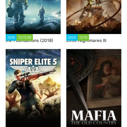
2018
13.73 GB
18 865
2025
13 ГБ
4 413
X4: Foundations (2018)
Little Nightmares III