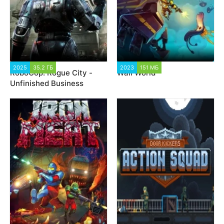
2025
35.2 ГБ
2 626
2023
151 МБ
5 349
RoboCop: Rogue City -
Wall World
Unfinished Business