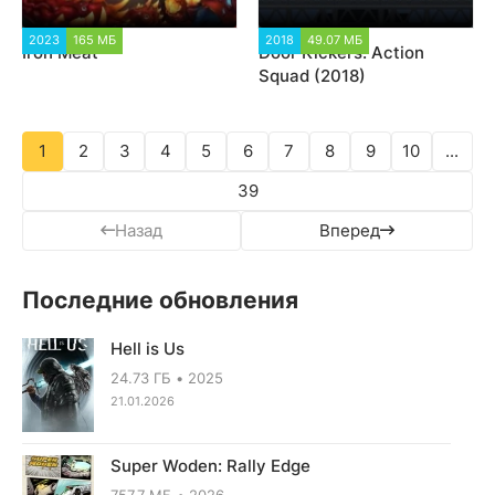
2023
165 МБ
5 969
2018
49.07 МБ
11 381
Iron Meat
Door Kickers: Action
Squad (2018)
1
2
3
4
5
6
7
8
9
10
...
39
Назад
Вперед
Последние обновления
Hell is Us
24.73 ГБ
2025
21.01.2026
Super Woden: Rally Edge
757.7 МБ
2026