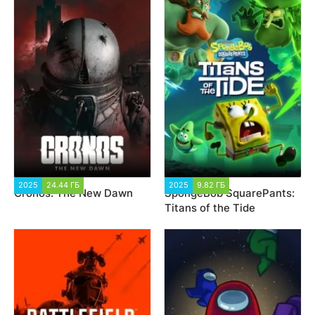
2025
24.44 ГБ
1 890
2025
9.82 ГБ
2 180
Cronos: The New Dawn
SpongeBob SquarePants:
Titans of the Tide