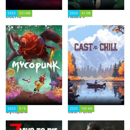
2022
521 МБ
9 842
2024
4.1 GB
2 279
CULTIC
Hades II
2025
9 ГБ
1 728
2025
136 МБ
2 056
Mycopunk
Cast n Chill