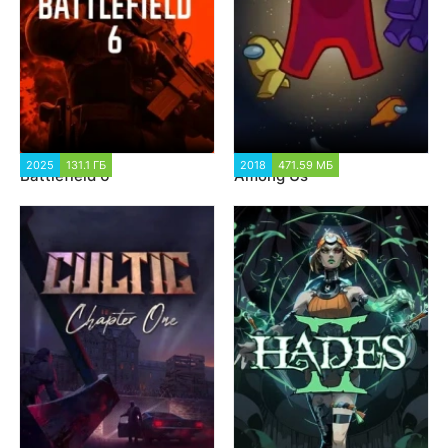
2025
131.1 ГБ
4 313
2018
471.59 МБ
920
Battlefield 6
Among Us