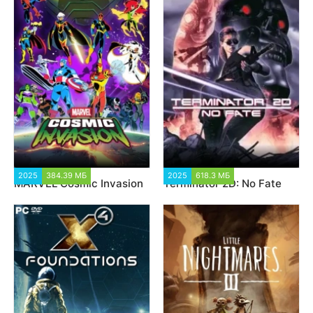
2025
384.39 МБ
1 880
2025
618.3 МБ
6 538
MARVEL Cosmic Invasion
Terminator 2D: No Fate