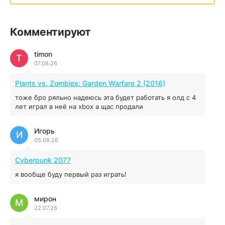
illWill
Комментируют
4.96 ГБ
2023
04.12.2025
timon
T
07.08.26
MAFIA: THE OLD COUNTRY
Plants vs. Zombies: Garden Warfare 2 (2016)
44.98 ГБ
2025
тоже бро ряльно надеюсь эта будет работать я олд с 4
04.12.2025
лет играл в неё на xbox а щас продали
Игорь
Red Chaos - The Strict Order
И
05.08.26
5.43 ГБ
2025
04.12.2025
Cyberpunk 2077
я вообще буду первый раз играть!
Prey
мирон
16.95 ГБ
2017
М
22.07.26
04.12.2025