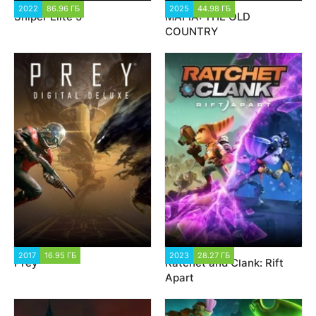
2022
86.96 ГБ
67 295
2025
44.98 ГБ
6 242
Sniper Elite 5
MAFIA: THE OLD
COUNTRY
2017
16.95 ГБ
23 183
2023
28.27 ГБ
2 351
Prey
Ratchet and Clank: Rift
Apart