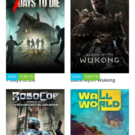
2024
11.80 ГБ
2 749
2024
128.9 ГБ
7 673
7 Days to Die
Black Myth: Wukong