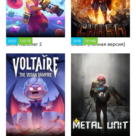
2022
1.10 ГБ
3 304
2018
731 МБ
2 087
Slime Rancher 2
Chasm [Полная версия]