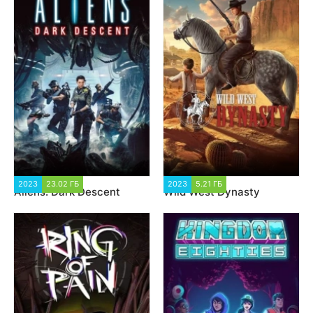
2023
23.02 ГБ
3 195
2023
5.21 ГБ
5 505
Aliens: Dark Descent
Wild West Dynasty