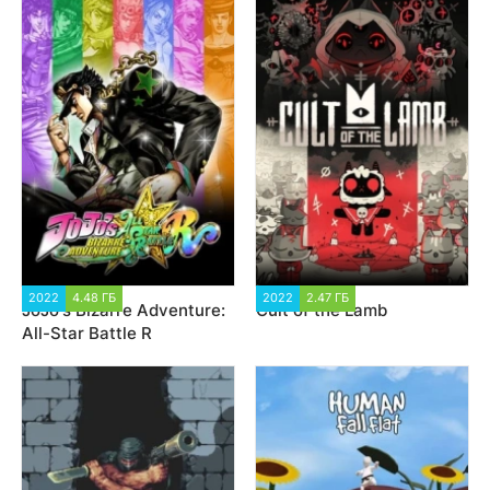
2022
4.48 ГБ
3 208
2022
2.47 ГБ
4 599
JoJo's Bizarre Adventure:
Cult of the Lamb
All-Star Battle R