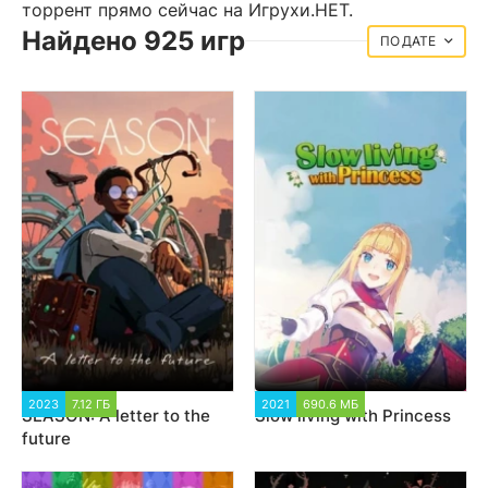
торрент прямо сейчас на Игрухи.НЕТ.
Найдено 925 игр
ДАТЕ
2023
7.12 ГБ
2 059
2021
690.6 МБ
2 890
SEASON: A letter to the
Slow living with Princess
future