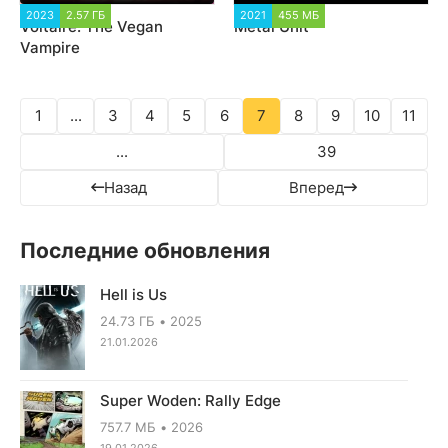
2023
2.57 ГБ
3 287
2021
455 МБ
2 083
Voltaire: The Vegan
Metal Unit
Vampire
1
...
3
4
5
6
7
8
9
10
11
...
39
Назад
Вперед
Последние обновления
Hell is Us
24.73 ГБ
2025
21.01.2026
Super Woden: Rally Edge
757.7 МБ
2026
19.01.2026