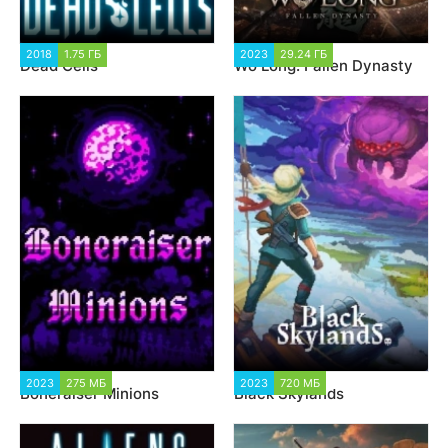
2018
1.75 ГБ
24 554
2023
29.24 ГБ
3 081
Dead Cells
Wo Long: Fallen Dynasty
2023
275 МБ
1 612
2023
720 МБ
2 421
Boneraiser Minions
Black Skylands