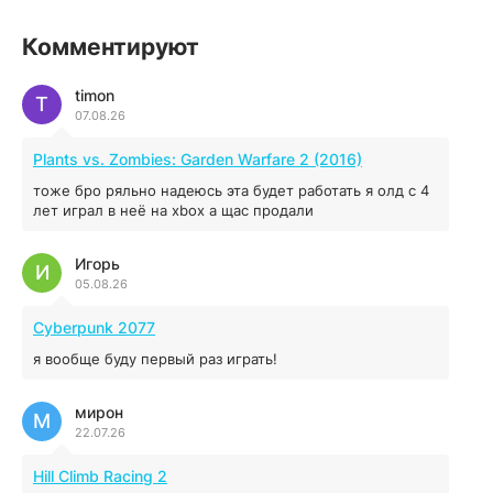
illWill
Комментируют
4.96 ГБ
2023
04.12.2025
timon
T
07.08.26
MAFIA: THE OLD COUNTRY
Plants vs. Zombies: Garden Warfare 2 (2016)
44.98 ГБ
2025
тоже бро ряльно надеюсь эта будет работать я олд с 4
04.12.2025
лет играл в неё на xbox а щас продали
Игорь
Red Chaos - The Strict Order
И
05.08.26
5.43 ГБ
2025
04.12.2025
Cyberpunk 2077
я вообще буду первый раз играть!
Prey
мирон
16.95 ГБ
2017
М
22.07.26
04.12.2025
Hill Climb Racing 2