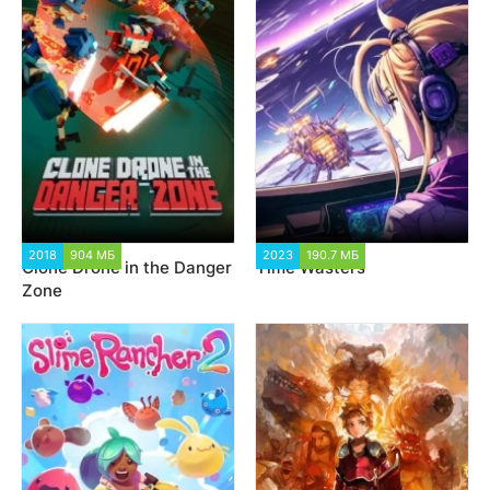
2018
904 МБ
6 569
2023
190.7 МБ
1 500
Clone Drone in the Danger
Time Wasters
Zone