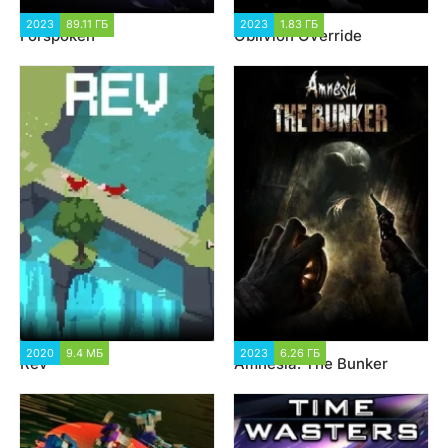
2023
89.11 ГБ
2 875
2023
1.83 ГБ
1 565
Forspoken
Oblivion Override
2020
9.4 МБ
1 105
2023
6.26 ГБ
2 266
Rev
Amnesia: The Bunker