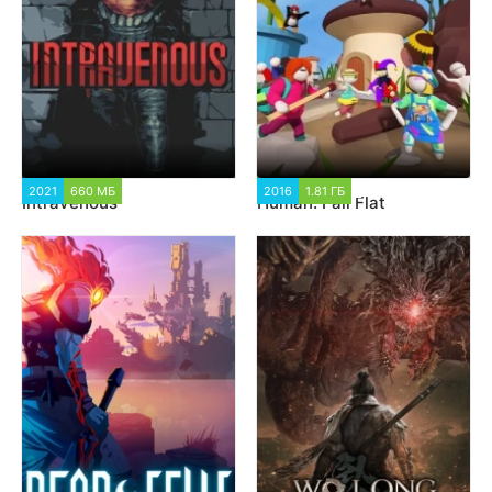
2021
660 МБ
4 383
2016
1.81 ГБ
16 257
Intravenous
Human: Fall Flat