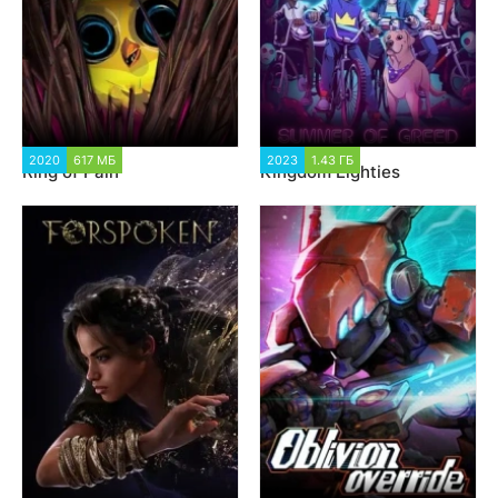
2020
617 МБ
1 762
2023
1.43 ГБ
1 573
Ring of Pain
Kingdom Eighties