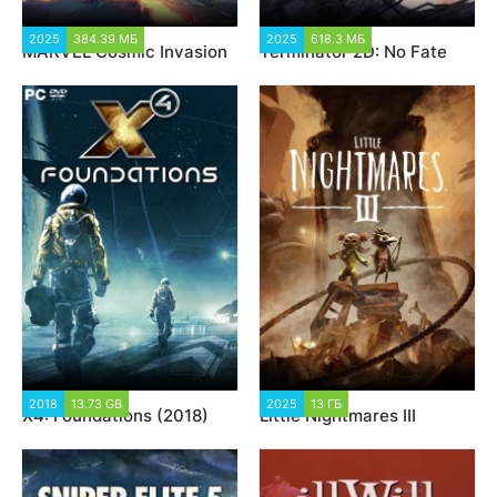
2025
384.39 МБ
1 872
2025
618.3 МБ
6 526
MARVEL Cosmic Invasion
Terminator 2D: No Fate
2018
13.73 GB
18 849
2025
13 ГБ
4 410
X4: Foundations (2018)
Little Nightmares III