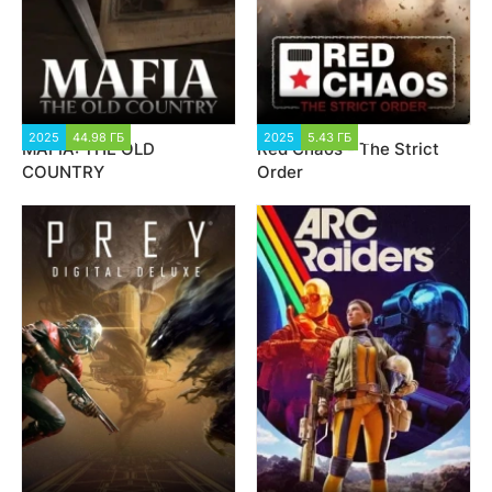
2025
44.98 ГБ
6 223
2025
5.43 ГБ
2 092
MAFIA: THE OLD
Red Chaos - The Strict
COUNTRY
Order