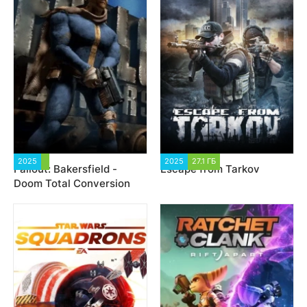
2025
2 425
2025
27.1 ГБ
27 376
Fallout: Bakersfield -
Escape from Tarkov
Doom Total Conversion