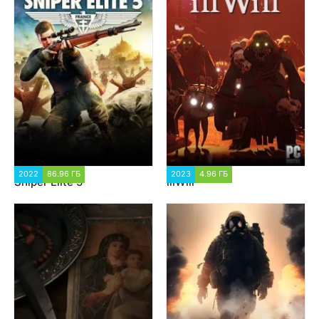
2022
86.96 ГБ
67 267
2023
4.96 ГБ
3 999
Sniper Elite 5
illWill