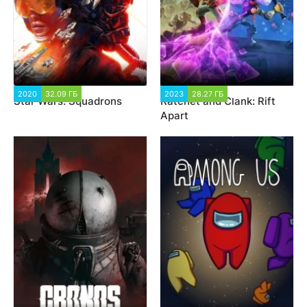
2020
32.09 ГБ
15 709
2023
28.27 ГБ
2 349
Star Wars: Squadrons
Ratchet and Clank: Rift
Apart