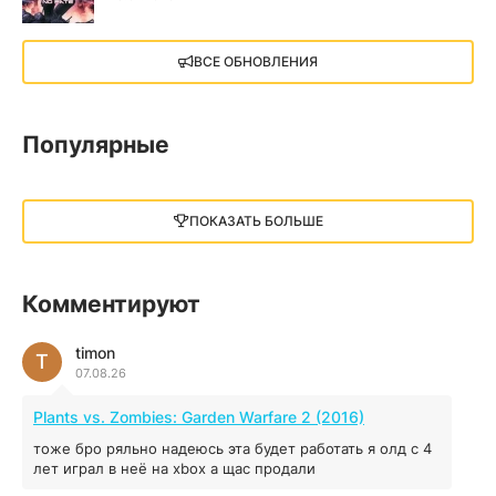
X4: Foundations (2018)
ВСЕ ОБНОВЛЕНИЯ
13.73 GB
2018
05.12.2025
Популярные
Little Nightmares III
13 ГБ
2025
ПОКАЗАТЬ БОЛЬШЕ
05.12.2025
illWill
Комментируют
4.96 ГБ
2023
04.12.2025
timon
T
07.08.26
MAFIA: THE OLD COUNTRY
Plants vs. Zombies: Garden Warfare 2 (2016)
44.98 ГБ
2025
тоже бро ряльно надеюсь эта будет работать я олд с 4
04.12.2025
лет играл в неё на xbox а щас продали