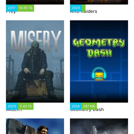
2017
16.95 ГБ
23 174
2025
2 813
Prey
ARC Raiders
2025
5.42 ГБ
1 536
2014
287 МБ
6 378
MISERY
Geometry Dash