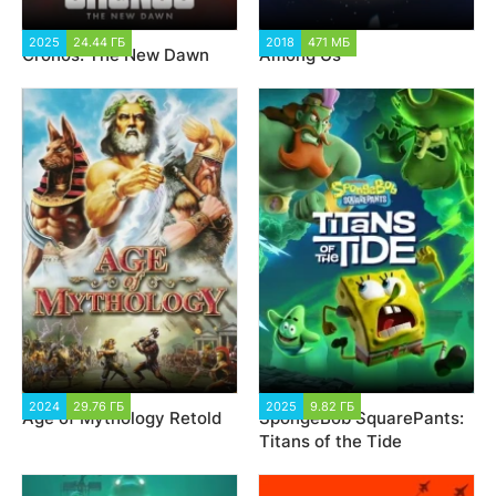
2025
24.44 ГБ
1 887
2018
471 МБ
60 543
Cronos: The New Dawn
Among Us
2024
29.76 ГБ
4 446
2025
9.82 ГБ
2 173
Age of Mythology Retold
SpongeBob SquarePants:
Titans of the Tide