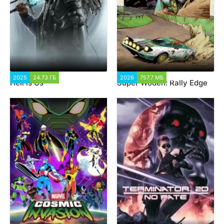
2025
24.73 ГБ
3 382
2026
757.7 МБ
1 969
Hell is Us
Super Woden: Rally Edge