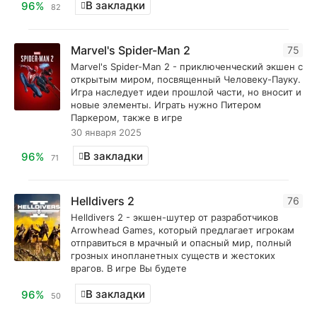
В закладки
96%
82
Marvel's Spider-Man 2
75
Marvel's Spider-Man 2 - приключенческий экшен с
открытым миром, посвященный Человеку-Пауку.
Игра наследует идеи прошлой части, но вносит и
новые элементы. Играть нужно Питером
Паркером, также в игре
30 января 2025
В закладки
96%
71
Helldivers 2
76
Helldivers 2 - экшен-шутер от разработчиков
Arrowhead Games, который предлагает игрокам
отправиться в мрачный и опасный мир, полный
грозных инопланетных существ и жестоких
врагов. В игре Вы будете
В закладки
96%
50