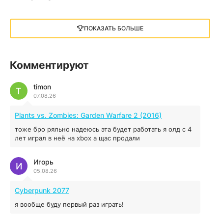
Little Nightmares III
13 ГБ
2025
ПОКАЗАТЬ БОЛЬШЕ
05.12.2025
illWill
Комментируют
4.96 ГБ
2023
04.12.2025
timon
T
07.08.26
MAFIA: THE OLD COUNTRY
Plants vs. Zombies: Garden Warfare 2 (2016)
44.98 ГБ
2025
тоже бро ряльно надеюсь эта будет работать я олд с 4
04.12.2025
лет играл в неё на xbox а щас продали
Игорь
Red Chaos - The Strict Order
И
05.08.26
5.43 ГБ
2025
04.12.2025
Cyberpunk 2077
я вообще буду первый раз играть!
Prey