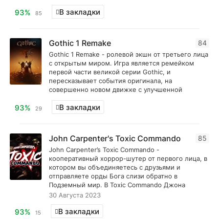
В закладки
93%
85
Gothic 1 Remake
84
Gothic 1 Remake - ролевой экшн от третьего лица
с открытым миром. Игра является ремейком
первой части великой серии Gothic, и
пересказывает события оригинала, на
совершенно новом движке с улучшенной
В закладки
93%
29
John Carpenter's Toxic Commando
85
John Carpenter’s Toxic Commando -
кооперативный хоррор-шутер от первого лица, в
котором вы объединяетесь с друзьями и
отправляете орды Бога слизи обратно в
Подземный мир. В Toxic Commando Джона
30 Августа 2023
В закладки
93%
15