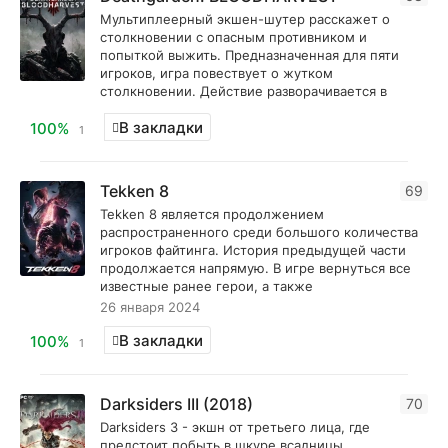
Мультиплеерный экшен-шутер расскажет о
столкновении с опасным противником и
попыткой выжить. Предназначенная для пяти
игроков, игра повествует о жутком
столкновении. Действие разворачивается в
В закладки
100%
1
Tekken 8
69
Tekken 8 является продолжением
распространенного среди большого количества
игроков файтинга. История предыдущей части
продолжается напрямую. В игре вернуться все
известные ранее герои, а также
26 января 2024
В закладки
100%
1
Darksiders III (2018)
70
Darksiders 3 - экшн от третьего лица, где
предстоит побыть в шкуре всадницы