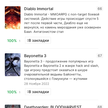
Diablo Immortal
66
Diablo Immortal - MMOARPG с non-target боевой
системой. Действие игры происходит спустя 5
лет после первой части, Диабло еще не
вернулся, но камень мироздания уже осквернен
Баал. Антагонистом стал
В закладки
100%
1
Bayonetta 3
67
Bayonetta 3 - продолжение популярных игр
Bayonetta и Bayonetta 2 в жанре hack and slash,
где игроку предстоит оказаться в шкуре
очаровательной ведьмы Байонетты,
столкнувшейся с Гомункули — жуткими
28 Ноября 2022
В закладки
100%
1
Deathgarden: BLOODHARVEST
68