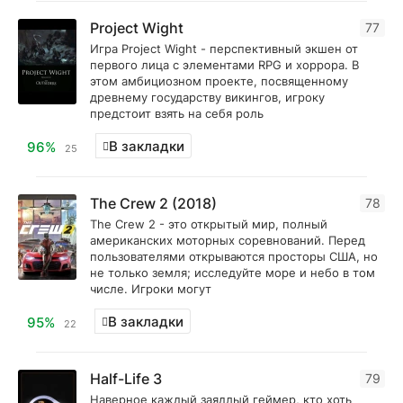
Project Wight
77
Игра Project Wight - перспективный экшен от
первого лица с элементами RPG и хоррора. В
этом амбициозном проекте, посвященному
древнему государству викингов, игроку
предстоит взять на себя роль
В закладки
96%
25
The Crew 2 (2018)
78
The Crew 2 - это открытый мир, полный
американских моторных соревнований. Перед
пользователями открываются просторы США, но
не только земля; исследуйте море и небо в том
числе. Игроки могут
В закладки
95%
22
Half-Life 3
79
Наверное каждый заядлый геймер, кто хоть