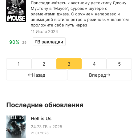
Присоединяйтесь к частному детективу Джону
Мустону в "Маусе", суровом шутере с
элементами джаза. С оружием наперевес и
анимацией в стиле ретро с резиновым шлангом
проложите себе путь через
11 Июля 2024
В закладки
90%
29
1
2
3
4
5
Назад
Вперед
Последние обновления
Hell is Us
24.73 ГБ
2025
21.01.2026