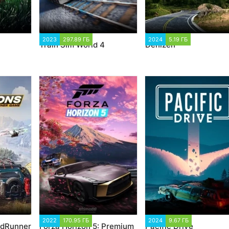
0
2023
297.89 ГБ
1 986
2024
5.19 ГБ
1 912
Train Sim World 4
Denizen
5
2022
170.95 ГБ
13 191
2024
9.67 ГБ
2 391
udRunner
Forza Horizon 5: Premium
Pacific Drive