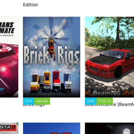
Edition
2017
544 МБ
111 064
2015
17.20 ГБ
267 289
Brick Rigs
BeamNG.drive (Beam