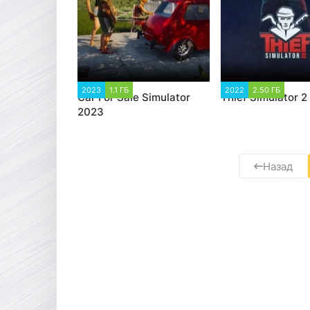
2023
1.1 ГБ
5 466
2022
2.50 ГБ
2 8
Car For Sale Simulator
Thief Simulator 2
2023
Назад