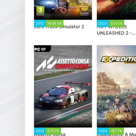
2012
14.06 GB
721 749
2023
21.4 ГБ
2 02
Euro Truck Simulator 2
HOT WHEELS
UNLEASHED 2 -
Turbocharged
2019
9.72 ГБ
18 936
2024
18.7 ГБ
1 99
Assetto Corsa
Expeditions: A M