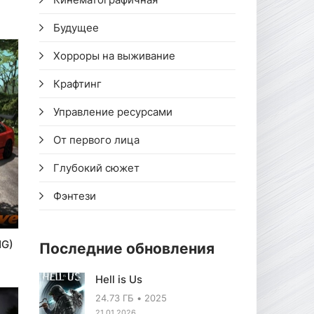
Будущее
Хорроры на выживание
Крафтинг
Управление ресурсами
От первого лица
Глубокий сюжет
Фэнтези
NG)
Последние обновления
Hell is Us
24.73 ГБ
2025
21.01.2026