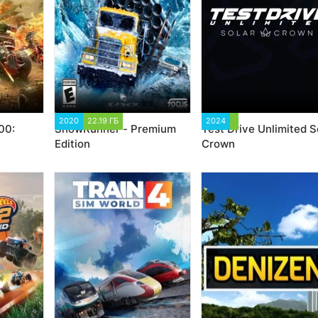
2020
22.19 ГБ
64 308
2024
3 335
00:
SnowRunner - Premium
Test Drive Unlimited S
Edition
Crown