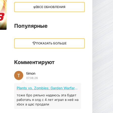
ВСЕ ОБНОВЛЕНИЯ
Little Nightmares III
13 ГБ
2025
05.12.2025
Популярные
illWill
4.96 ГБ
2023
ПОКАЗАТЬ БОЛЬШЕ
04.12.2025
Комментируют
MAFIA: THE OLD
COUNTRY
timon
44.98 ГБ
2025
T
07.08.26
04.12.2025
Plants vs. Zombies: Garden Warfare 2 (2016)
Red Chaos - The Strict
Order
тоже бро ряльно надеюсь эта будет
работать я олд с 4 лет играл в неё на
5.43 ГБ
2025
xbox а щас продали
04.12.2025