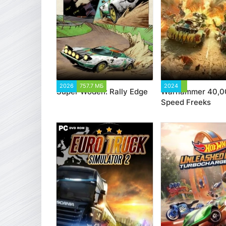
2026
757.7 МБ
1 981
2024
3 572
Super Woden: Rally Edge
Warhammer 40,0
Speed Freeks