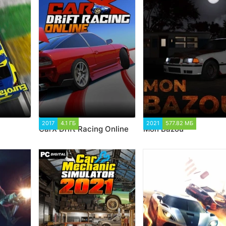
08
2017
4.1 ГБ
19 145
2021
577.82 МБ
4 307
CarX Drift Racing Online
Mon Bazou