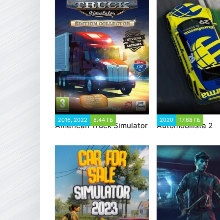
2016, 2022
8.44 ГБ
67 883
2020
17.68 ГБ
2 9
American Truck Simulator
Automobilista 2