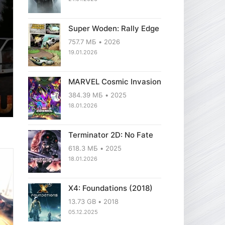
Super Woden: Rally Edge
757.7 МБ
2026
19.01.2026
MARVEL Cosmic Invasion
384.39 МБ
2025
18.01.2026
Terminator 2D: No Fate
618.3 МБ
2025
18.01.2026
X4: Foundations (2018)
13.73 GB
2018
05.12.2025