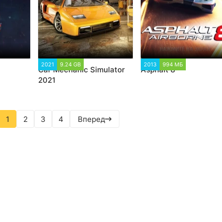
67
2021
9.24 GB
9 835
2013
994 МБ
38 260
Car Mechanic Simulator
Asphalt 8
2021
1
2
3
4
Вперед