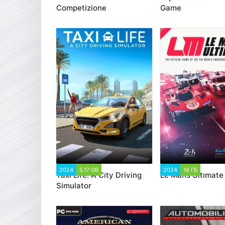
Competizione
Game
2024
5.17 GB
2 346
2024
18 ГБ
2 602
Taxi Life: A City Driving
Le Mans Ultimate
Simulator