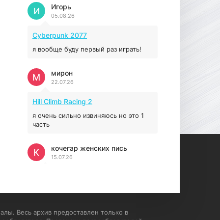
Prey
Игорь
И
05.08.26
16.95 ГБ
2017
04.12.2025
Cyberpunk 2077
я вообще буду первый раз играть!
мирон
М
22.07.26
Hill Climb Racing 2
я очень сильно извиняюсь но это 1
часть
кочегар женских пись
К
15.07.26
EA Sports UFC 4
если эта для пс а не для пк какого
лешего вы пишите на пк !!!!! Сука
ебланойды космические вы
алы. Весь архив предоставлен только в
напишите блять на пк с