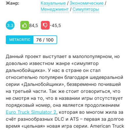
Жанр:
Казуальные
/
Экономические
/
Менеджмент
/
Симуляторы
84,5
-45,5
3.3
76 / 100
METACRITIC
Данный проект выступает в малопопулярном, но
довольно известном жанре «симулятор
дальнобойщика». У нас в стране он стал
относительно популярен благодаря шедевральной
серии «Дальнобойщики», безвременно почившей
на третьей части. Так же стоит оговориться, что
не смотря на то, что в названии игры отсутствует
порядковый номер, она является продолжением
Euro Truck Simulator 2
, которая во многом жила за
счёт разнообразных DLC и ATS – первая за долгое
время «цельная» новая игра серии. American Truck