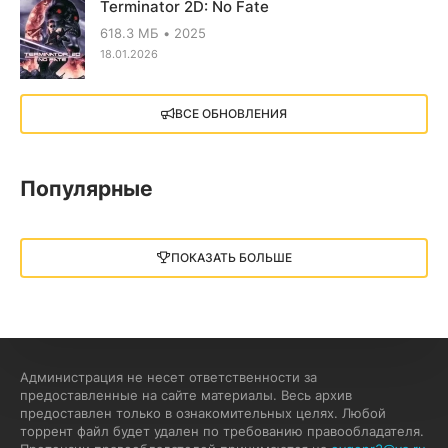
Terminator 2D: No Fate
618.3 МБ
2025
18.01.2026
X4: Foundations (2018)
ВСЕ ОБНОВЛЕНИЯ
13.73 GB
2018
05.12.2025
Популярные
Little Nightmares III
13 ГБ
2025
ПОКАЗАТЬ БОЛЬШЕ
05.12.2025
illWill
4.96 ГБ
2023
04.12.2025
Администрация не несет ответственности за
предоставленные на сайте материалы. Весь архив
предоставлен только в ознакомительных целях. Любой
MAFIA: THE OLD COUNTRY
торрент файл будет удален по требованию правообладателя.