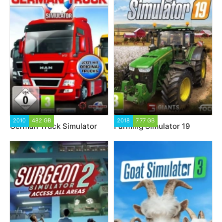
2010
482 GB
2018
7.77 GB
German Truck Simulator
Farming Simulator 19