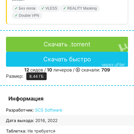
Без логов
VLESS
REALITY Masking
Double VPN
Скачать .torrent
Скачать быстро
через uFiler
12
сидов /
10
личеров /
скачали:
709
Размер:
8.44 ГБ
Информация
Разработчик:
SCS Software
Дата выхода:
2016, 2022
Таблетка:
Не требуется