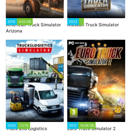
2016
4.63 GB
2023
-
American Truck Simulator
Alaskan Truck Simulator
Arizona
2020
1.3 ГБ
2012
14.06 GB
Truck and Logistics
Euro Truck Simulator 2