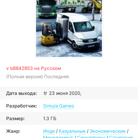
v b8842853 на Русском
(Полная версия) Последняя
Дата выхода:
🤘
23 июня 2020,
Разработчик:
Simula Games
Размер:
1.3 ГБ
Жанр:
Инди
/
Казуальные
/
Экономические
/
Менеджмент
/
Симуляторы
/
Стратегии