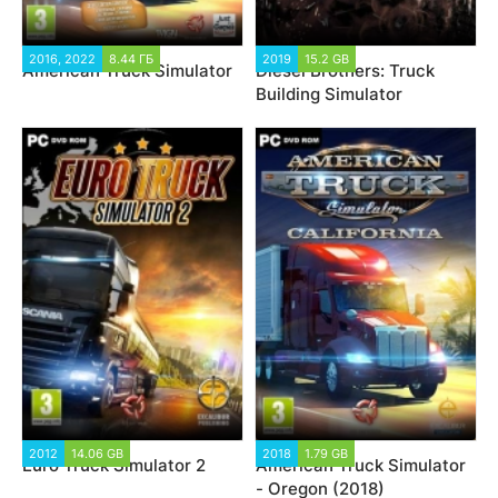
2016, 2022
8.44 ГБ
2019
15.2 GB
American Truck Simulator
Diesel Brothers: Truck
Building Simulator
2012
14.06 GB
2018
1.79 GB
Euro Truck Simulator 2
American Truck Simulator
- Oregon (2018)