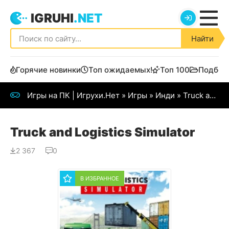
IGRUHI
.NET
Найти
Горячие новинки
Топ ожидаемых!
Топ 100
Подбор
Игры на ПК | Игрухи.Нет
»
Игры
»
Инди
» Truck and Logistics Simulator
Truck and Logistics Simulator
2 367
0
В ИЗБРАННОЕ