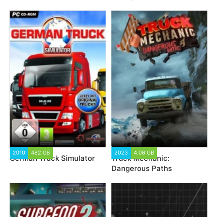
2010
482 GB
2023
4.06 GB
German Truck Simulator
Truck Mechanic:
Dangerous Paths