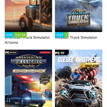
2016
4.63 GB
2023
-
American Truck Simulator
Alaskan Truck Simulator
Arizona