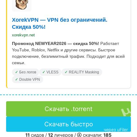
XorekVPN — VPN без ограничений.
Скидка 50%!
xorekvpn.net
Промокод NEWYEAR2026 — скидка 50%!
Работает
YouTube, Roblox, Netflix и другие сервисы. Быстрое
подключение, безлимитный трафик. Подходит для всей
семьи.
Без логов
VLESS
REALITY Masking
Double VPN
Скачать .torrent
Скачать быстро
через uFiler
11
сидов /
12
личеров /
скачали:
185