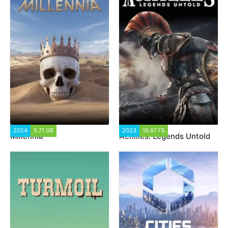
2024
5.71 GB
1 411
2023
16.87 ГБ
1 647
Millennia
Achilles: Legends Untold