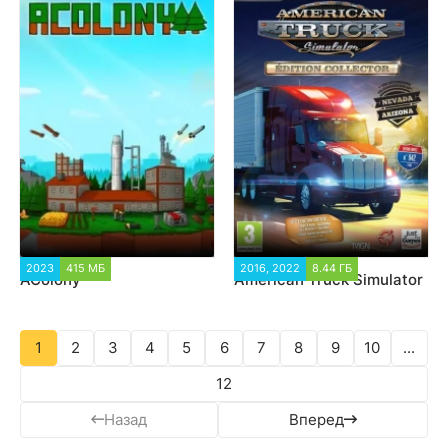
2023
415 МБ
2 150
2016, 2022
8.44 ГБ
67 892
AColony
American Truck Simulator
1
2
3
4
5
6
7
8
9
10
...
12
Назад
Вперед