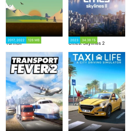
2017, 2022
126 MB
12 347
2023
34.38 ГБ
1 931
Turmoil
Cities: Skylines 2