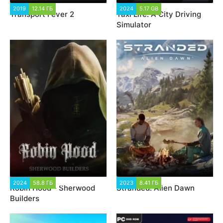
2019
12.14 ГБ
4 368
2024
5.17 GB
2 353
Transport Fever 2
Taxi Life: A City Driving
Simulator
2024
58.8 ГБ
2 027
2023
8.41 ГБ
20 011
Robin Hood - Sherwood
Stranded: Alien Dawn
Builders