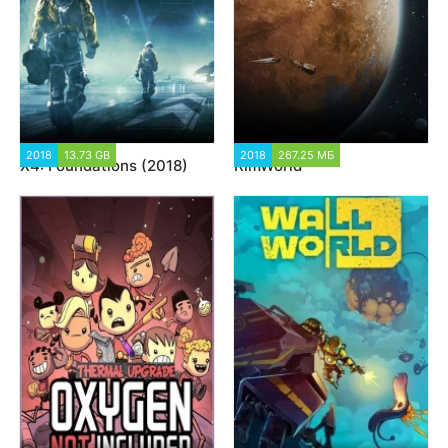
2018
13.73 GB
18 873
2018
267.25 МБ
30 437
X4: Foundations (2018)
RimWorld