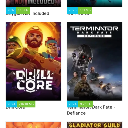
2017
1.13 ГБ
101 587
2023
151 МБ
5 353
Oxygen Not Included
Wall World
2024
716.10 МБ
5 338
2024
9.75 ГБ
6 059
Drill Core
Terminator: Dark Fate -
Defiance