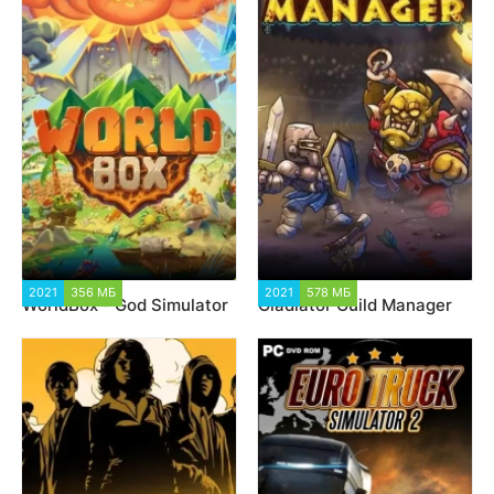
2021
356 МБ
4 270
2021
578 МБ
2 693
WorldBox - God Simulator
Gladiator Guild Manager