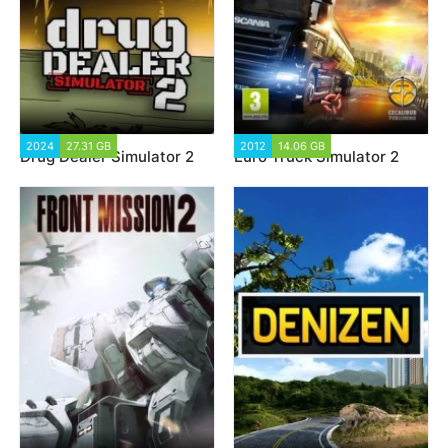
2024
27.31 GB
1 763
2012
14.06 GB
721 762
Drug Dealer Simulator 2
Euro Truck Simulator 2