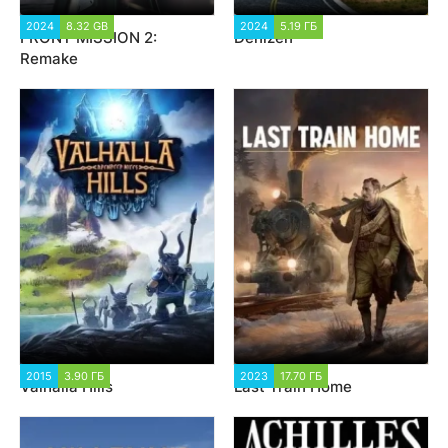
2024
8.32 GB
2 036
2024
5.19 ГБ
1 917
FRONT MISSION 2:
Denizen
Remake
2015
3.90 ГБ
1 571
2023
17.70 ГБ
1 506
Valhalla Hills
Last Train Home