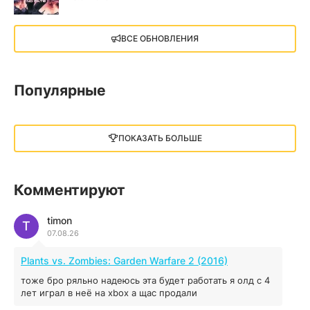
X4: Foundations (2018)
ВСЕ ОБНОВЛЕНИЯ
13.73 GB
2018
05.12.2025
Популярные
Little Nightmares III
13 ГБ
2025
ПОКАЗАТЬ БОЛЬШЕ
05.12.2025
illWill
Комментируют
4.96 ГБ
2023
04.12.2025
timon
T
07.08.26
MAFIA: THE OLD COUNTRY
Plants vs. Zombies: Garden Warfare 2 (2016)
44.98 ГБ
2025
тоже бро ряльно надеюсь эта будет работать я олд с 4
04.12.2025
лет играл в неё на xbox а щас продали