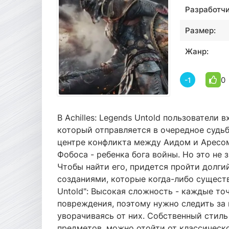
Разработчи
Размер:
Жанр:
0
-1
В Achilles: Legends Untold пользователи
который отправляется в очередное судьб
центре конфликта между Аидом и Аресом.
Фобоса - ребенка бога войны. Но это не 
Чтобы найти его, придется пройти долги
созданиями, которые когда-либо существо
Untold": Высокая сложность - каждые то
повреждения, поэтому нужно следить за 
уворачиваясь от них. Собственный стил
предметов, можно отойти от классическо