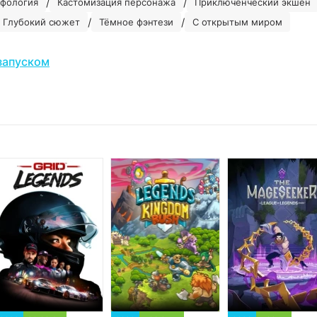
/
/
фология
Кастомизация персонажа
Приключенческий экшен
/
/
Глубокий сюжет
Тёмное фэнтези
С открытым миром
запуском