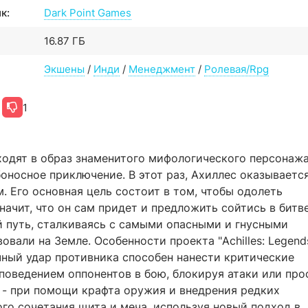
к:
Dark Point Games
16.87 ГБ
Экшены
/
Инди
/
Менеджмент
/
Ролевая/Rpg
1
 входят в образ знаменитого мифологического персонажа
оносное приключение. В этот раз, Ахиллес оказывается
 Его основная цель состоит в том, чтобы одолеть
значит, что он сам придет и предложить сойтись в битве
й путь, сталкиваясь с самыми опасными и гнусными
вали на Земле. Особенности проекта "Achilles: Legend
чный удар противника способен нанести критические
поведением оппонентов в бою, блокируя атаки или про
ь - при помощи крафта оружия и внедрения редких
го сочетания щита и меча, используя новый подход в