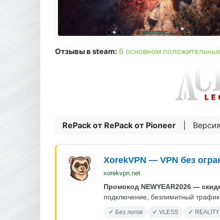
Отзывы в steam:
В основном положительны
RePack от
RePack от Pioneer
| Версия
XorekVPN — VPN без огра
xorekvpn.net
Промокод NEWYEAR2026 — скидк
подключение, безлимитный трафик.
Без логов
VLESS
REALITY