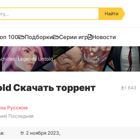
Найти
оп 100
Подборки
Серии игр
Новости
chilles: Legends Untold
told Скачать торрент
1 643
 на Русском
сия) Последняя
а:
🤘
2 ноября 2023,