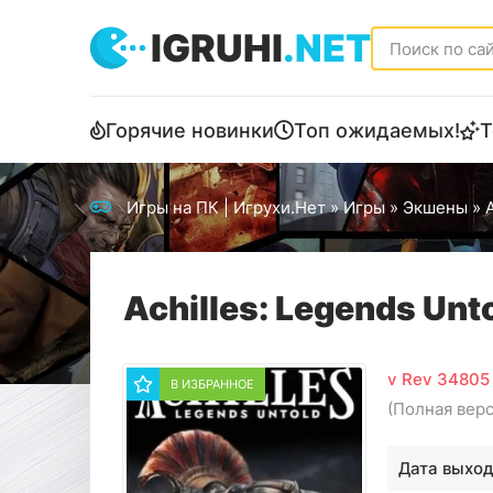
IGRUHI
.NET
Горячие новинки
Топ ожидаемых!
Т
Игры на ПК | Игрухи.Нет
»
Игры
»
Экшены
» A
Achilles: Legends Un
v Rev 34805
В ИЗБРАННОЕ
(Полная вер
Дата выход