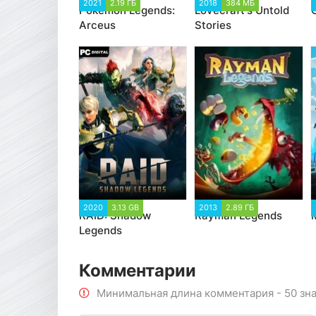
2021
2.19 ГБ
2018
384 МБ
Pokemon Legends:
Lovecraft's Untold
Arceus
Stories
2020
3.13 GB
2013
2.89 ГБ
RAID: Shadow
Rayman Legends
Legends
Комментарии
Минимальная длина комментария - 50 зн