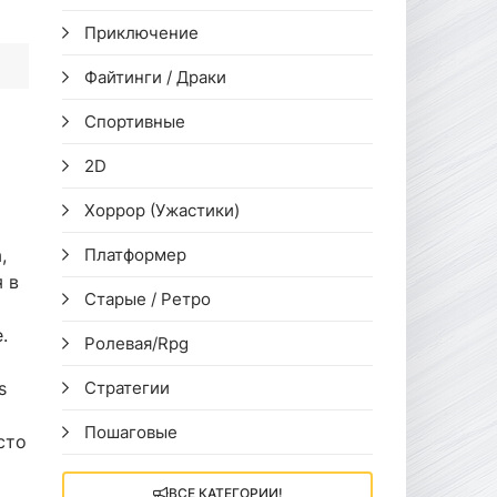
Приключение
Файтинги / Драки
Спортивные
2D
Хоррор (Ужастики)
,
Платформер
 в
Старые / Ретро
.
Ролевая/Rpg
s
Стратегии
Пошаговые
сто
ВСЕ КАТЕГОРИИ!