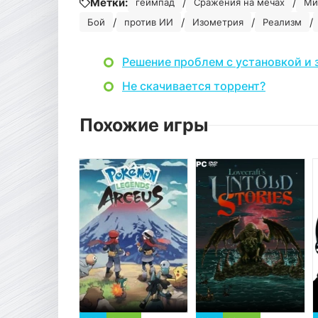
Метки:
/
/
геймпад
Сражения на мечах
Ми
/
/
/
/
Бой
против ИИ
Изометрия
Реализм
Решение проблем с установкой и 
Не скачивается торрент?
Похожие игры