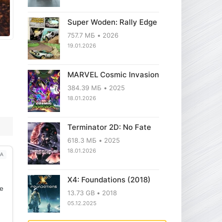
Super Woden: Rally Edge
757.7 МБ
2026
19.01.2026
MARVEL Cosmic Invasion
384.39 МБ
2025
18.01.2026
Terminator 2D: No Fate
618.3 МБ
2025
18.01.2026
А
X4: Foundations (2018)
ое
13.73 GB
2018
05.12.2025