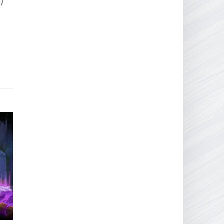
/
16.95 ГБ
2017
04.12.2025