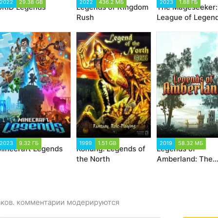
2022
29.38 GB
2022
436.2 МБ
2023
1.88 ГБ
GRID Legends
Legends of Kingdom
The Mageseeker:
Rush
League of Legen
Story
2023
9.32 ГБ
1999
1.51 GB
2019
58.32 МБ
Minecraft Legends
Konung: Legends of
Legends of
the North
Amberland: The
Forgotten Crown
аков. комментарии модерируются