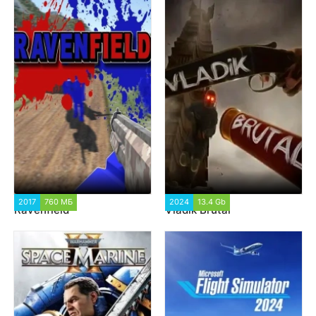
2017
760 МБ
97 169
2024
13.4 Gb
5 408
Ravenfield
Vladik Brutal