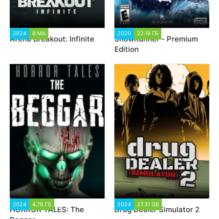
2024
8 Mb
3 904
2020
22.19 ГБ
64 302
Arena Breakout: Infinite
SnowRunner - Premium
Edition
2024
4.76 ГБ
2 344
2024
27.31 GB
1 760
HORROR TALES: The
Drug Dealer Simulator 2