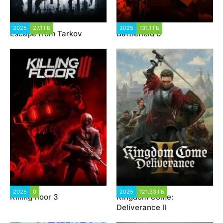
2025
27.1 ГБ
27 375
2025
131.1 ГБ
4 305
Escape from Tarkov
Battlefield 6
2025
0
1 608
2025
121.33 ГБ
1 944
Killing floor 3
Kingdom Come:
Deliverance II