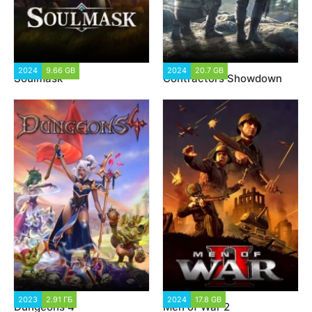
2024
9.66 GB
3 005
2024
20.7 GB
5 463
Soulmask
Contractors Showdown
2023
2.91 ГБ
2 022
2024
17.8 GB
4 892
Dungeons 4
Men of War 2