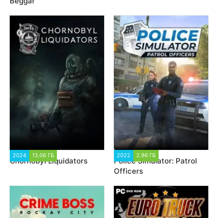
Beggar
2024
13.06 ГБ
2 030
2022
2.96 ГБ
1 748
Chornobyl Liquidators
Police Simulator: Patrol
Officers