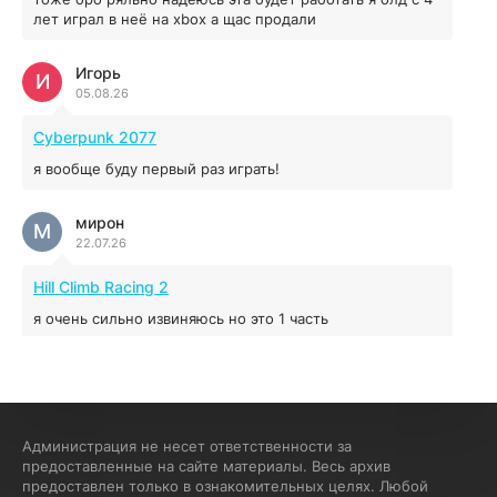
04.12.2025
лет играл в неё на xbox а щас продали
Игорь
Red Chaos - The Strict Order
И
05.08.26
5.43 ГБ
2025
04.12.2025
Cyberpunk 2077
я вообще буду первый раз играть!
Prey
мирон
16.95 ГБ
2017
М
22.07.26
04.12.2025
Hill Climb Racing 2
я очень сильно извиняюсь но это 1 часть
кочегар женских пись
К
15.07.26
EA Sports UFC 4
Администрация не несет ответственности за
предоставленные на сайте материалы. Весь архив
если эта для пс а не для пк какого лешего вы пишите
предоставлен только в ознакомительных целях. Любой
на пк !!!!! Сука ебланойды космические вы напишите