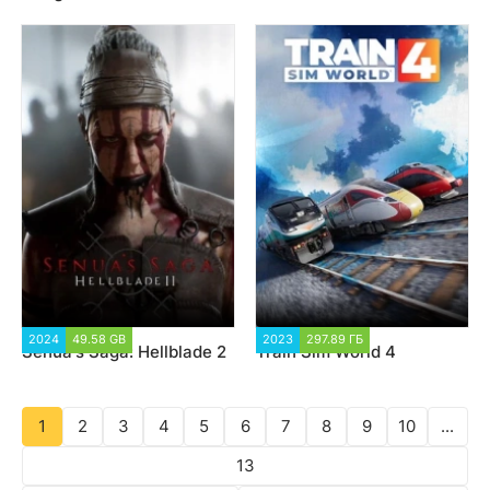
2024
49.58 GB
4 151
2023
297.89 ГБ
1 983
Senua's Saga: Hellblade 2
Train Sim World 4
1
2
3
4
5
6
7
8
9
10
...
13