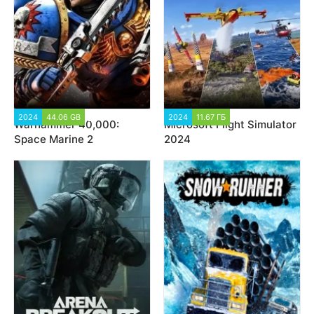
2024
44.06 GB
5 300
2024
11.67 ГБ
2 276
Warhammer 40,000:
Microsoft Flight Simulator
Space Marine 2
2024