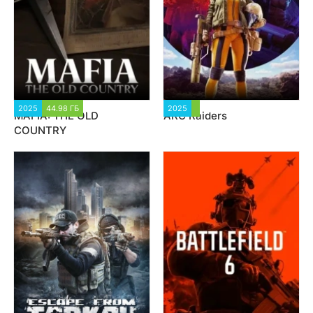
2025
44.98 ГБ
6 220
2025
2 812
MAFIA: THE OLD
ARC Raiders
COUNTRY