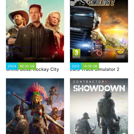
2024
86.50 GB
2 223
2012
14.06 GB
721 737
Crime Boss: Rockay City
Euro Truck Simulator 2