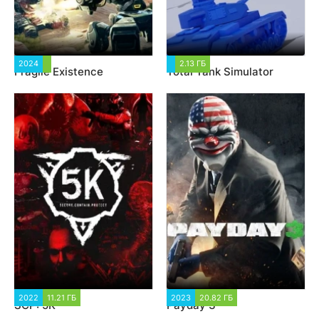
2024
1 489
2.13 ГБ
3 535
Fragile Existence
Total Tank Simulator
2022
11.21 ГБ
2 040
2023
20.82 ГБ
2 553
SCP: 5K
Payday 3