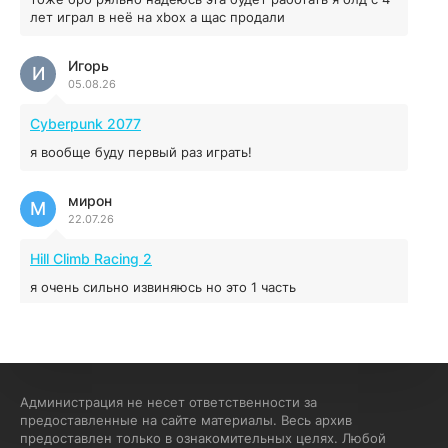
04.12.2025
лет играл в неё на xbox а щас продали
Игорь
Red Chaos - The Strict Order
И
05.08.26
5.43 ГБ
2025
04.12.2025
Cyberpunk 2077
я вообще буду первый раз играть!
Prey
мирон
16.95 ГБ
2017
М
22.07.26
04.12.2025
Hill Climb Racing 2
я очень сильно извиняюсь но это 1 часть
кочегар женских пись
К
15.07.26
EA Sports UFC 4
Администрация не несет ответственности за
предоставленные на сайте материалы. Весь архив
если эта для пс а не для пк какого лешего вы пишите
предоставлен только в ознакомительных целях. Любой
на пк !!!!! Сука ебланойды космические вы напишите