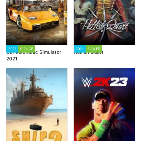
2021
9.24 GB
9 838
2021
6.24 ГБ
4 117
Car Mechanic Simulator
Hellish Quart
2021