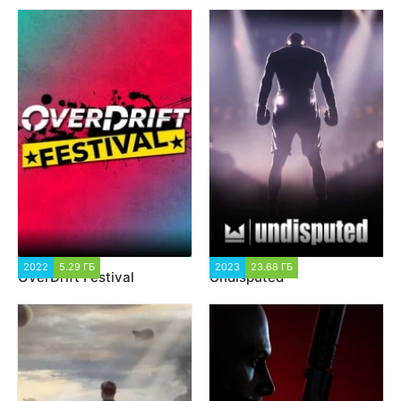
2022
5.29 ГБ
5 152
2023
23.68 ГБ
59 042
OverDrift Festival
Undisputed