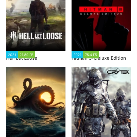
2021
21.89 ГБ
52 121
2021
75.4 ГБ
41 951
Hell Let Loose
Hitman 3: Deluxe Edition