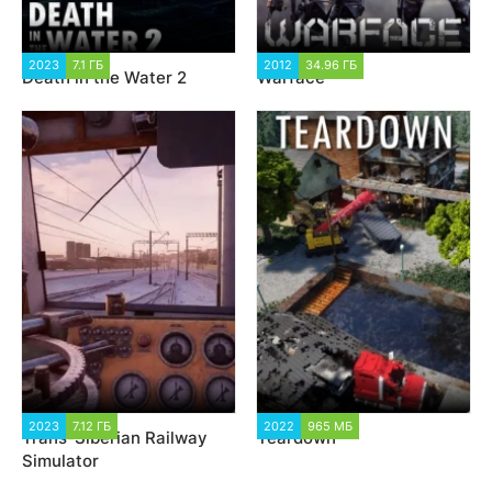
2023
7.1 ГБ
2 252
2012
34.96 ГБ
113 533
Death in the Water 2
Warface
2023
7.12 ГБ
6 666
2022
965 МБ
18 352
Trans-Siberian Railway
Teardown
Simulator