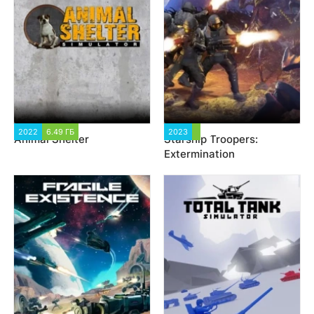
2022
6.49 ГБ
2 713
2023
3 312
Animal Shelter
Starship Troopers:
Extermination