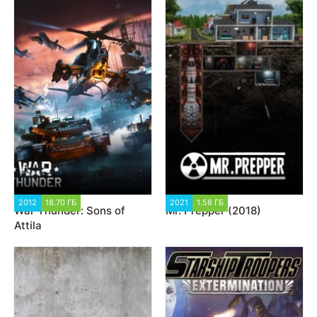
2012
18.70 ГБ
32 051
2021
1.58 ГБ
18 568
War Thunder: Sons of
Mr. Prepper (2018)
Attila