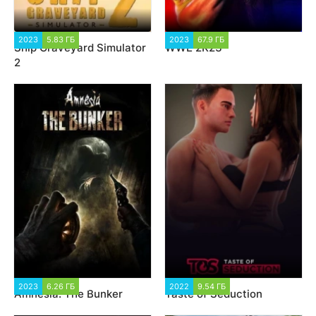
2023
5.83 ГБ
2 189
2023
67.9 ГБ
2 315
Ship Graveyard Simulator
WWE 2K23
2
2023
6.26 ГБ
2 270
2022
9.54 ГБ
25 058
Amnesia: The Bunker
Taste of Seduction