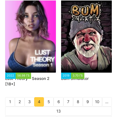
2022
56.98 ГБ
34 213
2019
3.70 ГБ
19 490
Lust Theory - Season 2
Bum Simulator
[18+]
1
2
3
4
5
6
7
8
9
10
...
13