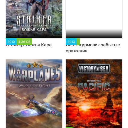
2010
4.36 GB
2013
Сталкер: Божья Кара
Ил 2 штурмовик забытые
сражения