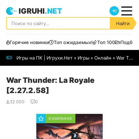
IGRUHI
.NET
Найти
Горячие новинки
Топ ожидаемых!
Топ 100
Подбор
Игры на ПК | Игрухи.Нет
»
Игры
»
Онлайн
» War Thunder: Sons of Attila
War Thunder: La Royale
[2.27.2.58]
32 050
0
В ИЗБРАННОЕ