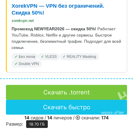
XorekVPN — VPN без ограничений.
Скидка 50%!
xorekvpn.net
Промокод NEWYEAR2026 — скидка 50%!
Работает
YouTube, Roblox, Netflix и другие сервисы. Быстрое
подключение, безлимитный трафик. Подходит для всей
семьи.
Без логов
VLESS
REALITY Masking
Double VPN
Скачать .torrent
Скачать быстро
через uFiler
14
сидов /
14
личеров /
скачали:
174
Размер:
18.70 ГБ