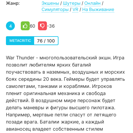
Жанр:
Экшены
/
Шутеры
/
Онлайн
/
Симуляторы
/
VR
/
На Выживание
60
-36
4
76 / 100
METACRITIC
War Thunder - многопользовательский экшн. Игра
позволит любителям ярких баталий
поучаствовать в наземных, воздушных и морских
боях середины 20 века. Геймеры будет управлять
самолетами, танками и кораблями. Игроков
пленит оригинальная механика и свобода
действий. В воздушном мире персонаж будет
делать маневры и фигуры высшего пилотажа.
Например, мертвые петли спасут от летящего
позади врага. Баталии жаркие, а каждый
авианосец владеет собственным стилем