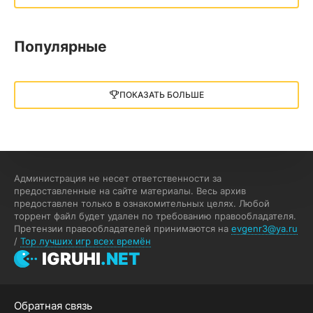
13.73 GB
2018
05.12.2025
Популярные
Little Nightmares III
13 ГБ
2025
ПОКАЗАТЬ БОЛЬШЕ
05.12.2025
illWill
4.96 ГБ
2023
04.12.2025
Администрация не несет ответственности за
предоставленные на сайте материалы. Весь архив
предоставлен только в ознакомительных целях. Любой
MAFIA: THE OLD COUNTRY
торрент файл будет удален по требованию правообладателя.
Претензии правообладателей принимаются на
evgenr3@ya.ru
44.98 ГБ
2025
/
Top лучших игр всех времён
04.12.2025
IGRUHI
.NET
Red Chaos - The Strict Order
Обратная связь
5.43 ГБ
2025