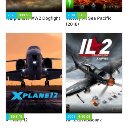
2020
900 MB
2018
3 GB
Warplanes: WW2 Dogfight
Victory At Sea Pacific
(2018)
89.6 ГБ
2001
5.40 GB
X-Plane 12
Ил-2 Штурмовик