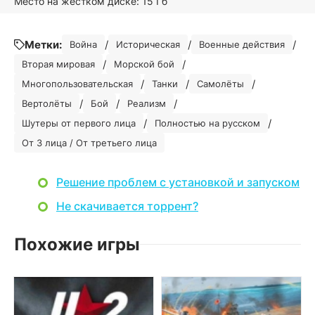
Место на жестком диске: 15 Гб
Метки:
/
/
/
Война
Историческая
Военные действия
/
/
Вторая мировая
Морской бой
/
/
/
Многопользовательская
Танки
Самолёты
/
/
/
Вертолёты
Бой
Реализм
/
/
Шутеры от первого лица
Полностью на русском
От 3 лица / От третьего лица
Решение проблем с установкой и запуском
Не скачивается торрент?
Похожие игры