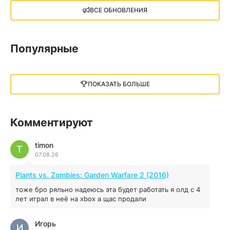
X4: Foundations (2018)
ВСЕ ОБНОВЛЕНИЯ
13.73 GB
2018
05.12.2025
Популярные
Little Nightmares III
13 ГБ
2025
ПОКАЗАТЬ БОЛЬШЕ
05.12.2025
illWill
Комментируют
4.96 ГБ
2023
04.12.2025
timon
T
07.08.26
MAFIA: THE OLD COUNTRY
Plants vs. Zombies: Garden Warfare 2 (2016)
44.98 ГБ
2025
тоже бро ряльно надеюсь эта будет работать я олд с 4
04.12.2025
лет играл в неё на xbox а щас продали
Игорь
Red Chaos - The Strict Order
И