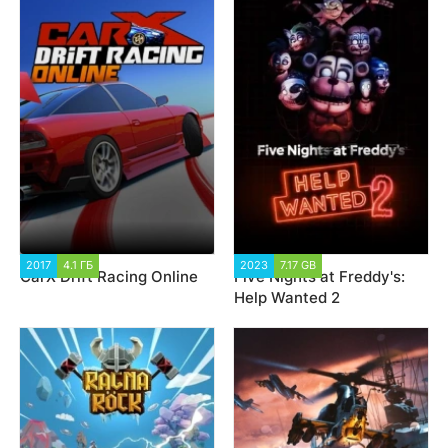
2017
4.1 ГБ
19 146
2023
7.17 GB
2 191
CarX Drift Racing Online
Five Nights at Freddy's:
Help Wanted 2