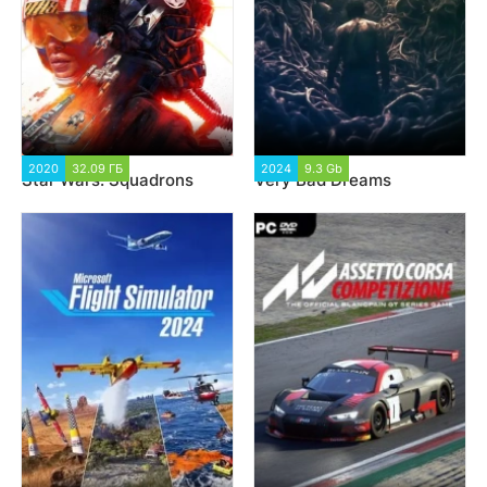
2020
32.09 ГБ
15 712
2024
9.3 Gb
2 628
Star Wars: Squadrons
Very Bad Dreams