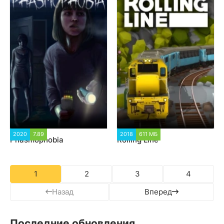
2020
7.89
7 599
2018
611 МБ
990
Phasmophobia
Rolling Line
1
2
3
4
Назад
Вперед
Последние обновления