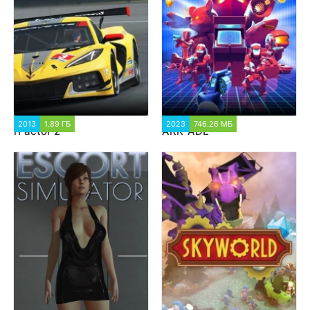
2013
1.89 ГБ
2 259
2023
746.26 МБ
1 108
rFactor 2
ARK-ADE