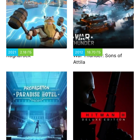
2021
2.18 ГБ
1 824
2012
18.70 ГБ
32 046
Ragnarock
War Thunder: Sons of
Attila