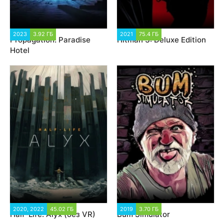
2023
3.92 ГБ
2 272
2021
75.4 ГБ
41 946
Propagation: Paradise
Hitman 3: Deluxe Edition
Hotel
2020, 2022
45.02 ГБ
26 350
2019
3.70 ГБ
19 486
Half-Life: Alyx (без VR)
Bum Simulator