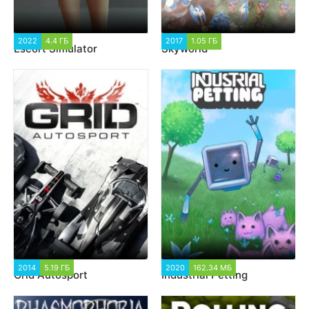
2022
4.4 ГБ
23 590
2017
1.05 ГБ
1 348
Escort Simulator
Skyworld
2014
5.19 ГБ
3 684
2020
162.34 МБ
1 366
Grid Autosport
Industrial Petting