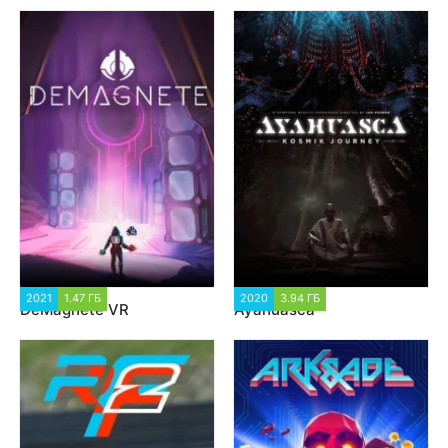
2021
1.47 ГБ
1 194
2020
3.94 ГБ
1 226
DeMagnete VR
Ayahuasca