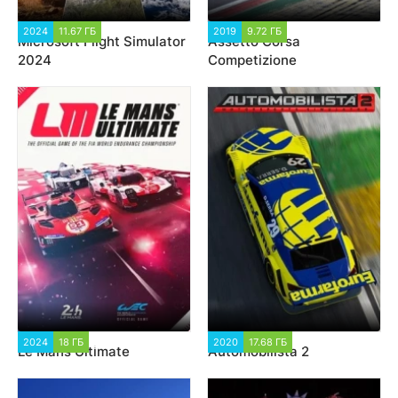
2024
11.67 ГБ
2 284
2019
9.72 ГБ
18 936
Microsoft Flight Simulator
Assetto Corsa
2024
Competizione
2024
18 ГБ
2 602
2020
17.68 ГБ
2 909
Le Mans Ultimate
Automobilista 2