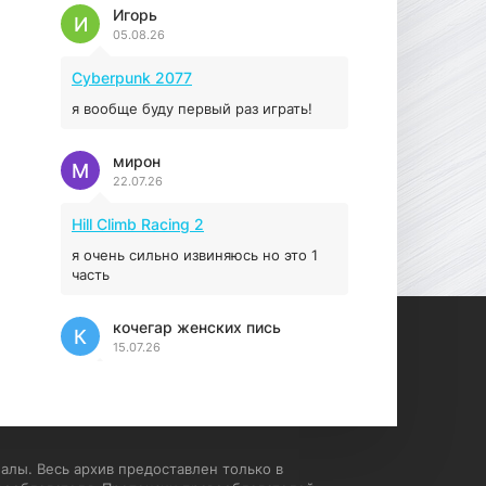
Prey
Игорь
И
05.08.26
16.95 ГБ
2017
04.12.2025
Cyberpunk 2077
я вообще буду первый раз играть!
мирон
М
22.07.26
Hill Climb Racing 2
я очень сильно извиняюсь но это 1
часть
кочегар женских пись
К
15.07.26
EA Sports UFC 4
если эта для пс а не для пк какого
лешего вы пишите на пк !!!!! Сука
ебланойды космические вы
алы. Весь архив предоставлен только в
напишите блять на пк с