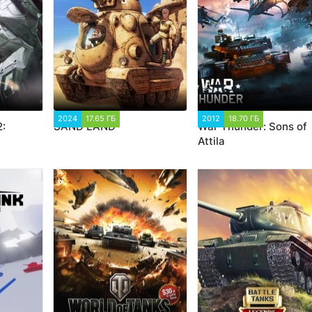
34
2024
17.65 ГБ
1 874
2012
18.70 ГБ
32 043
:
SAND LAND
War Thunder: Sons of
Attila