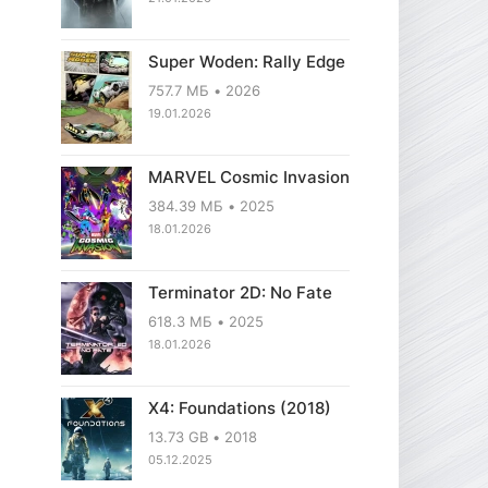
Super Woden: Rally Edge
757.7 МБ
2026
19.01.2026
MARVEL Cosmic Invasion
384.39 МБ
2025
18.01.2026
Terminator 2D: No Fate
618.3 МБ
2025
18.01.2026
X4: Foundations (2018)
13.73 GB
2018
05.12.2025