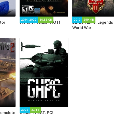
2014, 2022
30.83 GB
54 479
2019
259 MB
18 116
tor
World of Tanks (WOT)
Battle Tanks: Legends 
World War II
5
2022
2.7 ГБ
2 693
Complete
Gunner, HEAT, PC!