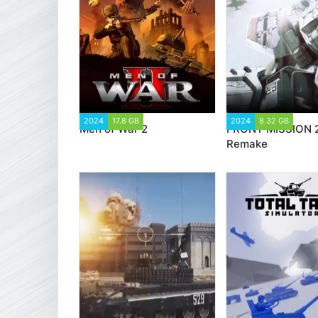
2024
17.8 GB
4 892
2024
8.32 GB
2 0
Men of War 2
FRONT MISSION 2
Remake