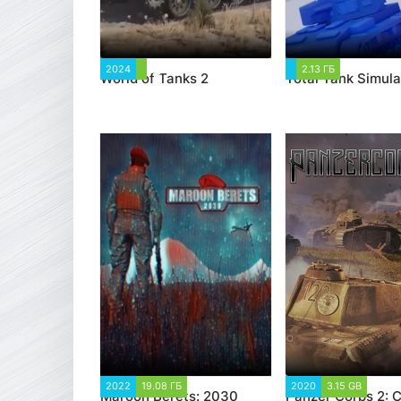
2024
2 474
2.13 ГБ
3 531
World of Tanks 2
Total Tank Simula
2022
19.08 ГБ
2 772
2020
3.15 GB
9 90
Maroon Berets: 2030
Panzer Corps 2: 