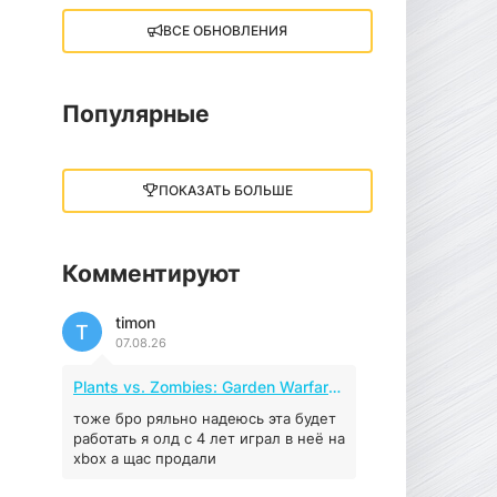
ВСЕ ОБНОВЛЕНИЯ
Little Nightmares III
13 ГБ
2025
05.12.2025
Популярные
illWill
4.96 ГБ
2023
ПОКАЗАТЬ БОЛЬШЕ
04.12.2025
Комментируют
MAFIA: THE OLD
COUNTRY
timon
44.98 ГБ
2025
T
07.08.26
04.12.2025
Plants vs. Zombies: Garden Warfare 2 (2016)
Red Chaos - The Strict
Order
тоже бро ряльно надеюсь эта будет
работать я олд с 4 лет играл в неё на
5.43 ГБ
2025
xbox а щас продали
04.12.2025