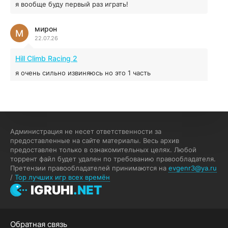
я вообще буду первый раз играть!
Prey
мирон
16.95 ГБ
2017
М
22.07.26
04.12.2025
Hill Climb Racing 2
я очень сильно извиняюсь но это 1 часть
кочегар женских пись
К
15.07.26
EA Sports UFC 4
Администрация не несет ответственности за
предоставленные на сайте материалы. Весь архив
если эта для пс а не для пк какого лешего вы пишите
предоставлен только в ознакомительных целях. Любой
на пк !!!!! Сука ебланойды космические вы напишите
торрент файл будет удален по требованию правообладателя.
блять на пк с установлением Эмулятора сука калеки на
Претензии правообладателей принимаются на
evgenr3@ya.ru
мозг блять последней стадии
/
Top лучших игр всех времён
Fannie
IGRUHI
.NET
F
13.07.26
My Summer Car
Обратная связь