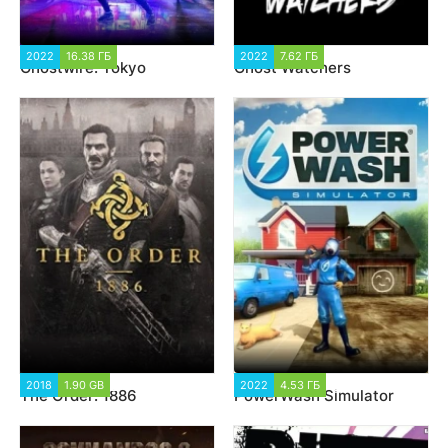
2022
16.38 ГБ
2 779
2022
7.62 ГБ
2 349
Ghostwire: Tokyo
Ghost Watchers
2018
1.90 GB
67 445
2022
4.53 ГБ
1 413
The Order: 1886
PowerWash Simulator