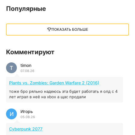
05.12.2025
Популярные
Little Nightmares III
13 ГБ
2025
ПОКАЗАТЬ БОЛЬШЕ
05.12.2025
illWill
Комментируют
4.96 ГБ
2023
04.12.2025
timon
T
07.08.26
MAFIA: THE OLD COUNTRY
Plants vs. Zombies: Garden Warfare 2 (2016)
44.98 ГБ
2025
тоже бро ряльно надеюсь эта будет работать я олд с 4
04.12.2025
лет играл в неё на xbox а щас продали
Игорь
Red Chaos - The Strict Order
И
05.08.26
5.43 ГБ
2025
04.12.2025
Cyberpunk 2077