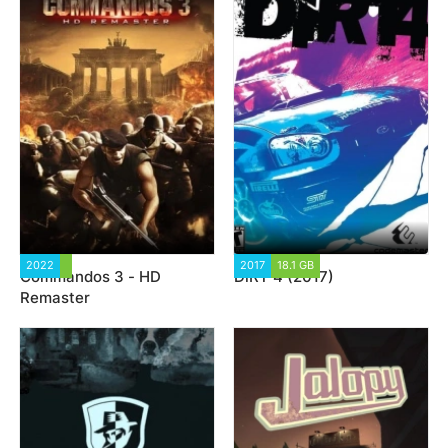
2022
2 414
2017
18.1 GB
210 677
Commandos 3 - HD
DiRT 4 (2017)
Remaster