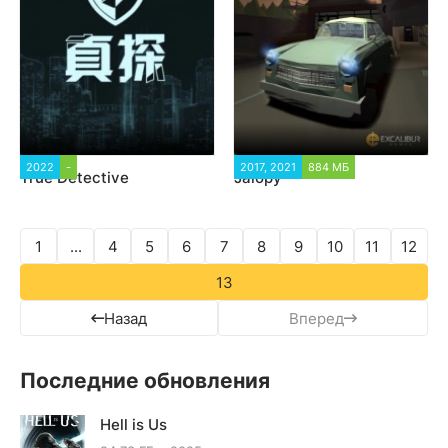
2022
-
2 468
2017, 2021
884 МБ
57 768
True Detective
Jalopy
1
...
4
5
6
7
8
9
10
11
12
13
Назад
Вперед
Последние обновления
Hell is Us