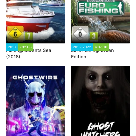
2018
7.92 GB
15 586
2015, 2022
4.07 GB
12 399
Fishing: Barents Sea
Euro Fishing: Urban
(2018)
Edition