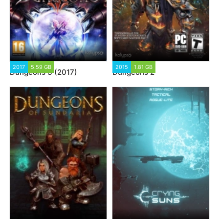
2017
5.59 GB
2015
1.81 GB
Dungeons 3 (2017)
Dungeons 2