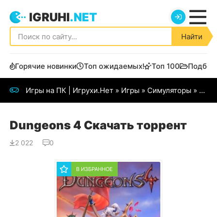
IGRUHI
.NET
Найти
Горячие новинки
Топ ожидаемых!
Топ 100
Подбор
Игры на ПК | Игрухи.Нет
»
Игры
»
Симуляторы
» Dungeons 4
Dungeons 4 Скачать торрент
2 022
0
В ИЗБРАННОЕ