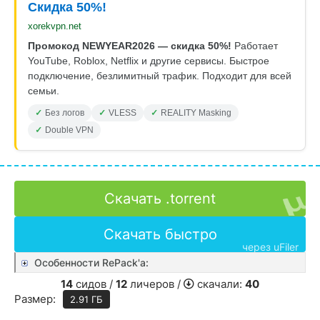
Скидка 50%!
xorekvpn.net
Промокод NEWYEAR2026 — скидка 50%!
Работает
YouTube, Roblox, Netflix и другие сервисы. Быстрое
подключение, безлимитный трафик. Подходит для всей
семьи.
Без логов
VLESS
REALITY Masking
Double VPN
Скачать .torrent
Скачать быстро
через uFiler
Особенности RePack'a:
14
сидов /
12
личеров /
скачали:
40
Размер:
2.91 ГБ