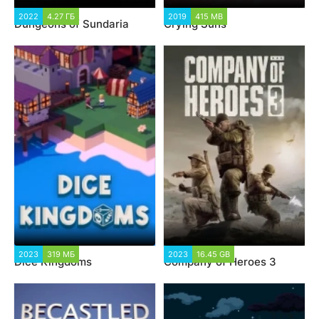
2022
4.27 ГБ
2019
415 MB
Dungeons of Sundaria
Crying Suns
2023
319 МБ
2023
16.45 GB
Dice Kingdoms
Company of Heroes 3