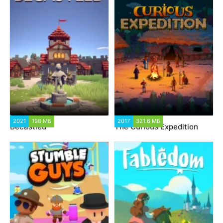
2021
198 МБ
2017
321.6 МБ
Becastled
The Curious Expedition