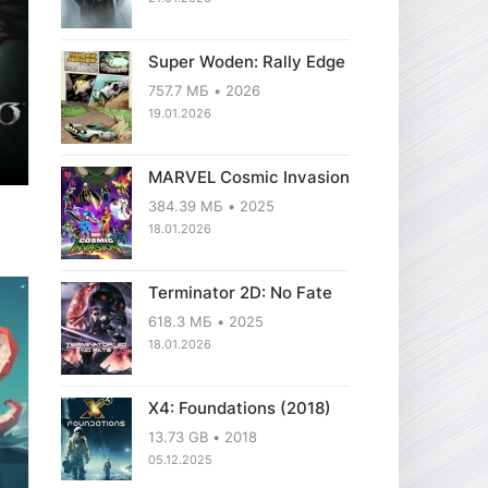
Super Woden: Rally Edge
757.7 МБ
2026
19.01.2026
MARVEL Cosmic Invasion
384.39 МБ
2025
18.01.2026
Terminator 2D: No Fate
618.3 МБ
2025
18.01.2026
X4: Foundations (2018)
13.73 GB
2018
05.12.2025