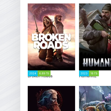
2024
6.89 ГБ
1 533
2023
18 ГБ
1 831
Broken Roads
HumanitZ