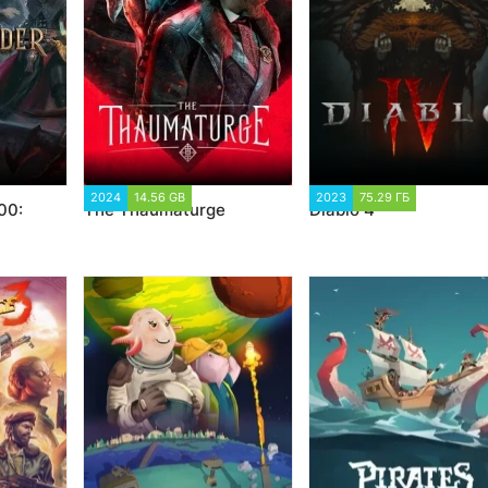
78
2024
14.56 GB
1 584
2023
75.29 ГБ
9 698
00:
The Thaumaturge
Diablo 4