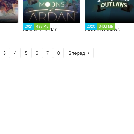
411
2021
433 МБ
1 946
2020
346.1 МБ
2 357
3
Moons of Ardan
Pirates Outlaws
3
4
5
6
7
8
Вперед