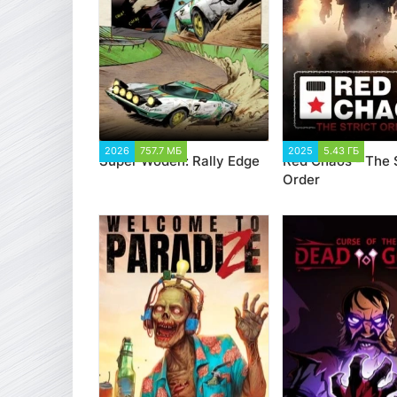
2026
757.7 МБ
1 961
2025
5.43 ГБ
2 0
Super Woden: Rally Edge
Red Chaos - The S
Order