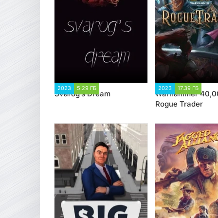
2023
5.29 ГБ
1 178
2023
17.39 ГБ
3 1
Svarog's Dream
Warhammer 40,0
Rogue Trader