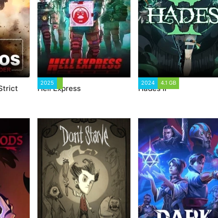
89
2025
1 367
2024
4.1 GB
2 277
trict
Hell Express
Hades II