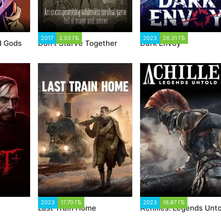
 186
2017
2.03 ГБ
111 918
2023
26.31 ГБ
1 384
d Gods
Don't Starve Together
Dark Envoy
4
2023
17.70 ГБ
1 501
2023
16.87 ГБ
1 640
Last Train Home
Achilles: Legends Unto