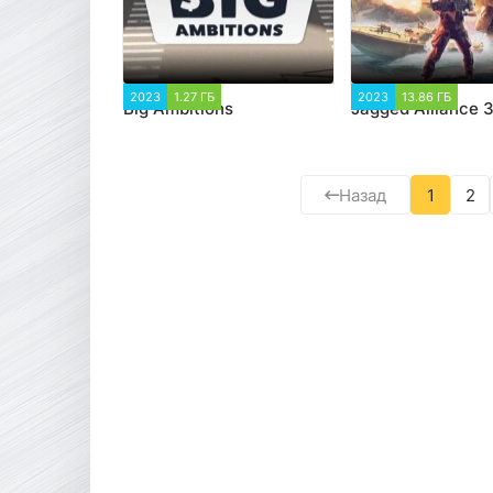
2023
1.27 ГБ
3 603
2023
13.86 ГБ
2 
Big Ambitions
Jagged Alliance 
Назад
1
2