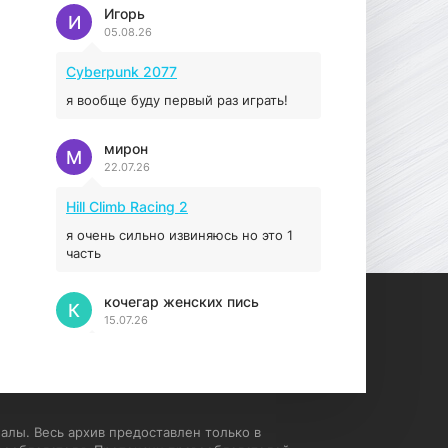
Prey
Игорь
И
05.08.26
16.95 ГБ
2017
04.12.2025
Cyberpunk 2077
я вообще буду первый раз играть!
мирон
М
22.07.26
Hill Climb Racing 2
я очень сильно извиняюсь но это 1
часть
кочегар женских пись
К
15.07.26
EA Sports UFC 4
если эта для пс а не для пк какого
лешего вы пишите на пк !!!!! Сука
ебланойды космические вы
алы. Весь архив предоставлен только в
напишите блять на пк с