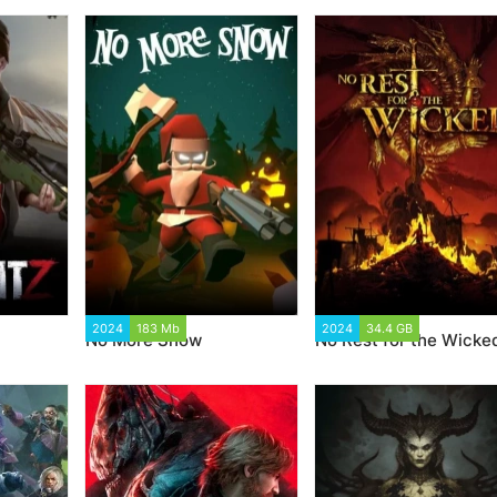
2024
183 Mb
1 945
2024
34.4 GB
1 690
No More Snow
No Rest for the Wicke