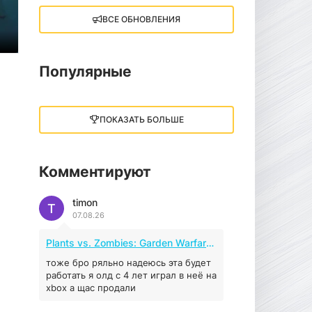
ВСЕ ОБНОВЛЕНИЯ
Little Nightmares III
13 ГБ
2025
05.12.2025
Популярные
illWill
4.96 ГБ
2023
ПОКАЗАТЬ БОЛЬШЕ
04.12.2025
Комментируют
MAFIA: THE OLD
COUNTRY
timon
44.98 ГБ
2025
T
07.08.26
04.12.2025
Plants vs. Zombies: Garden Warfare 2 (2016)
Red Chaos - The Strict
Order
тоже бро ряльно надеюсь эта будет
работать я олд с 4 лет играл в неё на
5.43 ГБ
2025
xbox а щас продали
04.12.2025