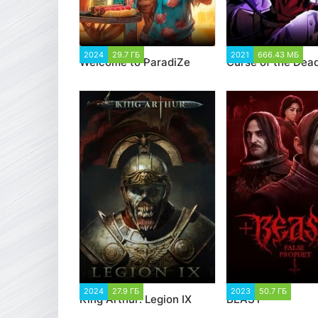
2024
29.7 ГБ
5 244
2021
666.43 МБ
3
Welcome to ParadiZe
Curse of the Dea
2024
27.9 ГБ
1 751
2023
50.7 ГБ
1 95
King Arthur: Legion IX
BEAST