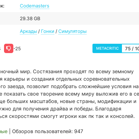
к:
Codemasters
29.38 GB
Аркады
/
Гонки
/
Симуляторы
4
-25
75 / 1
METACRITIC
оночный мир. Состязания проходят по всему земному
я карьеры и создания отдельных соревновательных
го заезда, позволит подобрать сложнейшие условия на
е показать свое творение всему миру выложив его в се
еще больших масштабов, новые страны, модификации и
нужно для получения драйва и победы. Благодаря
ся скоростями смогут игроки как пк так и консолей.
ные
| Обзоров пользователей: 947