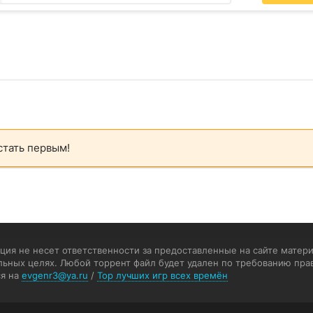
стать первым!
ия не несет ответственности за предоставленные на сайте матери
льных целях. Любой торрент файл будет удален по требованию пра
я на
evgenr3@ya.ru
/
Top лучших игр всех времён