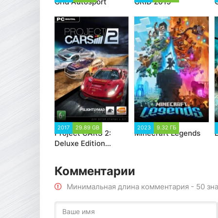
Grid Autosport
GRID 2019
2017
29.89 GB
2023
9.32 ГБ
Project CARS 2:
Minecraft Legends
Deluxe Edition
(2017)
Комментарии
Минимальная длина комментария - 50 зн