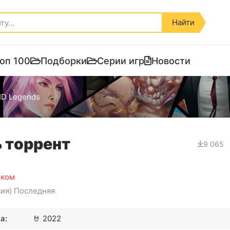
Найти
оп 100
Подборки
Серии игр
Новости
ID Legends
ь торрент
9 065
ском
сия) Последняя
а:
🤘
2022