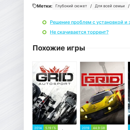
Метки:
/
/
Глубокий сюжет
Для всей семьи
Решение проблем с установкой и 
Не скачивается торрент?
Похожие игры
2014
5.19 ГБ
2019
44.9 GB