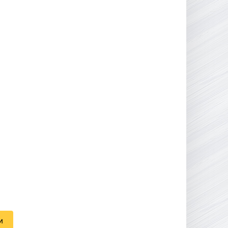
16.95 ГБ
2017
04.12.2025
и