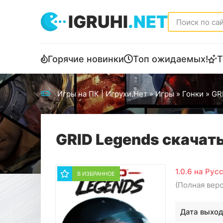
IGRUHI
.NET
Горячие новинки
Топ ожидаемых!
Т
Игры на ПК | Игрухи.Нет
»
Игры
»
Гонки
» GR
GRID Legends скачат
1.0.6 на Рус
В ИЗБРАННОЕ
(Полная вер
Дата выход