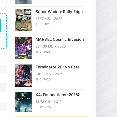
Super Woden: Rally Edge
757.7 МБ
2026
19.01.2026
MARVEL Cosmic Invasion
384.39 МБ
2025
18.01.2026
Terminator 2D: No Fate
618.3 МБ
2025
18.01.2026
X4: Foundations (2018)
13.73 GB
2018
05.12.2025