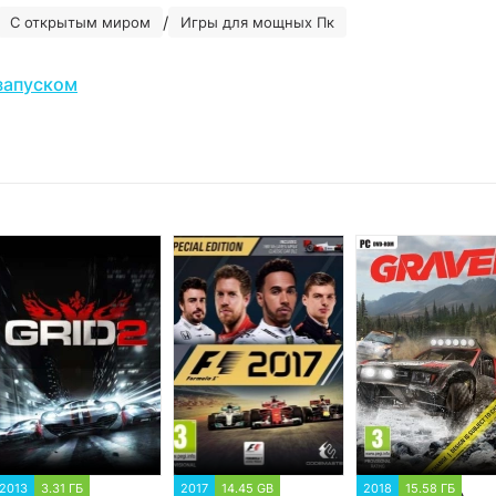
/
С открытым миром
Игры для мощных Пк
запуском
2013
3.31 ГБ
2017
14.45 GB
2018
15.58 ГБ