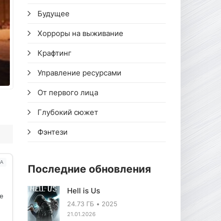
Будущее
Хорроры на выживание
Крафтинг
Управление ресурсами
От первого лица
Глубокий сюжет
Фэнтези
А
Последние обновления
Hell is Us
ое
24.73 ГБ
2025
21.01.2026