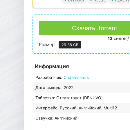
Без логов
VLESS
REALITY
Скачать .torrent
13
сидов /
Размер:
29.38 GB
Информация
Разработчик:
Codemasters
Дата выхода:
2022
Таблетка:
Отсутствует (DENUVO)
Интерфейс:
Русский, Английский, Multi12
Озвучка:
Английский