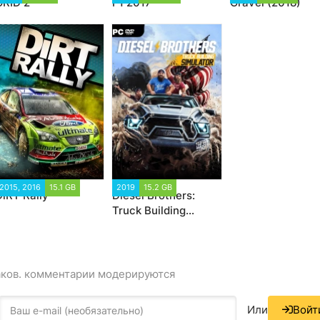
GRID 2
F1 2017
Gravel (2018)
2015, 2016
15.1 GB
2019
15.2 GB
DiRT Rally
Diesel Brothers:
Truck Building
Simulator
аков. комментарии модерируются
Или
Войт