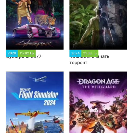
2020
117.82 ГБ
127 959
2024
21.08 ГБ
1 235
Cyberpunk 2077
IfSunSets скачать
торрент