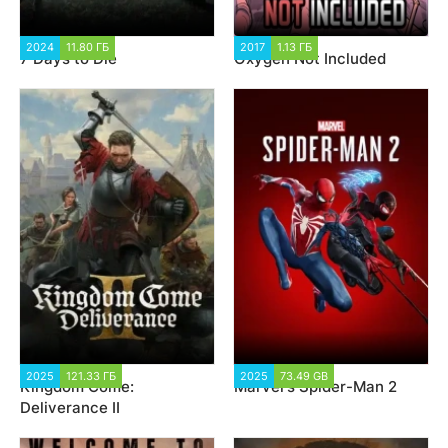
2024
11.80 ГБ
2 748
2017
1.13 ГБ
101 587
7 Days to Die
Oxygen Not Included
2025
121.33 ГБ
1 944
2025
73.49 GB
9 038
Kingdom Come:
Marvel's Spider-Man 2
Deliverance II