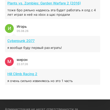
MAFIA: THE OLD COUNTRY
Plants vs. Zombies: Garden Warfare 2 (2016)
44.98 ГБ
2025
тоже бро ряльно надеюсь эта будет работать я олд с 4
04.12.2025
лет играл в неё на xbox а щас продали
Игорь
Red Chaos - The Strict Order
И
05.08.26
5.43 ГБ
2025
04.12.2025
Cyberpunk 2077
я вообще буду первый раз играть!
Prey
мирон
16.95 ГБ
2017
М
22.07.26
04.12.2025
Hill Climb Racing 2
я очень сильно извиняюсь но это 1 часть
кочегар женских пись
К
15.07.26
EA Sports UFC 4
Администрация не несет ответственности за