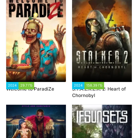
2024
29.7 ГБ
5 246
2024
158.39 ГБ
3 988
Welcome to ParadiZe
S.T.A.L.K.E.R. 2: Heart of
Chornobyl