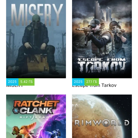
2025
5.42 ГБ
1 540
2025
27.1 ГБ
27 391
MISERY
Escape from Tarkov