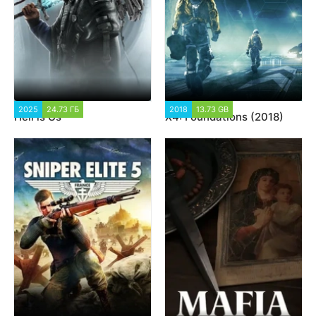
2025
24.73 ГБ
3 396
2018
13.73 GB
18 864
Hell is Us
X4: Foundations (2018)