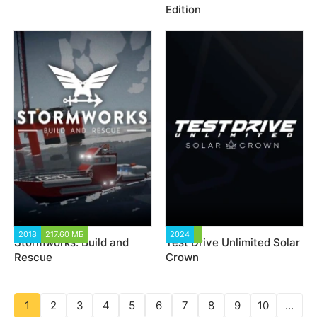
Edition
2018
217.60 МБ
40 518
2024
3 335
Stormworks: Build and
Test Drive Unlimited Solar
Rescue
Crown
1
2
3
4
5
6
7
8
9
10
...