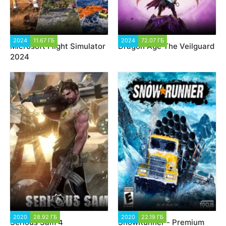
2024
11.67 ГБ
2 284
2024
72.07 ГБ
1 662
Microsoft Flight Simulator
Dragon Age The Veilguard
2024
2020
28.92 ГБ
48 136
2020
22.19 ГБ
64 309
Serious Sam 4
SnowRunner - Premium