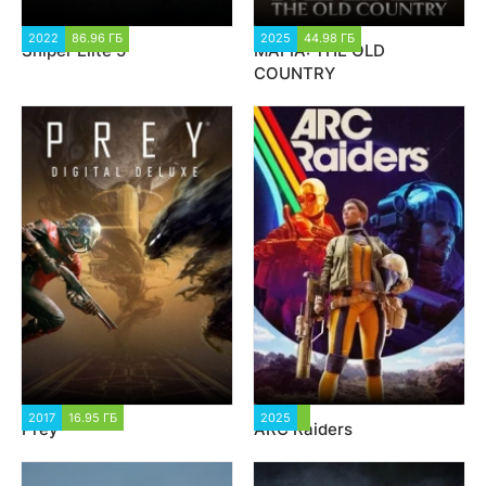
2022
86.96 ГБ
67 294
2025
44.98 ГБ
6 240
Sniper Elite 5
MAFIA: THE OLD
COUNTRY
2017
16.95 ГБ
23 182
2025
2 818
Prey
ARC Raiders