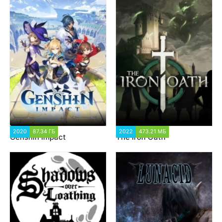
2020
87.34 ГБ
2 591
2022
473.21 МБ
1 482
Genshin Impact
The Iron Oath