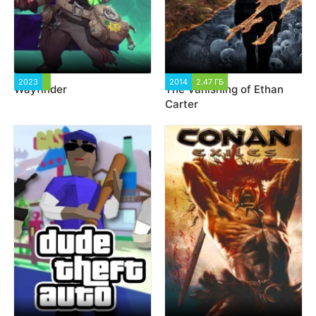
2023
1 369
2014
2.47 ГБ
1 686
Wayfinder
The Vanishing of Ethan
Carter