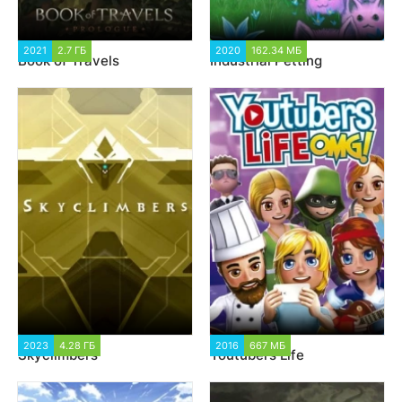
2021
2.7 ГБ
1 438
2020
162.34 МБ
1 366
Book of Travels
Industrial Petting
2023
4.28 ГБ
1 395
2016
667 МБ
1 139
Skyclimbers
Youtubers Life