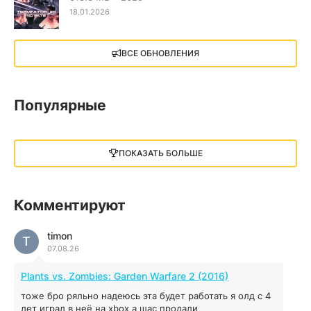
18.01.2026
X4: Foundations (2018)
ВСЕ ОБНОВЛЕНИЯ
13.73 GB
2018
05.12.2025
Популярные
Little Nightmares III
13 ГБ
2025
ПОКАЗАТЬ БОЛЬШЕ
05.12.2025
illWill
Комментируют
4.96 ГБ
2023
04.12.2025
timon
T
07.08.26
MAFIA: THE OLD COUNTRY
Plants vs. Zombies: Garden Warfare 2 (2016)
44.98 ГБ
2025
тоже бро ряльно надеюсь эта будет работать я олд с 4
04.12.2025
лет играл в неё на xbox а щас продали