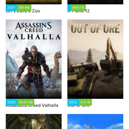
2021
196 МБ
961
89.6 ГБ
1 983
Let's Build a Zoo
X-Plane 12
2020
69.01 GB
28 002
2022
6.5 ГБ
4 909
Assassins Creed Valhalla
Out of Ore