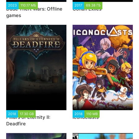
2023
110.17 МБ
4 367
2017
69.38 ГБ
31 130
Dude Theft Wars: Offline
Conan Exiles
games
2018
17.30 GB
11 628
2018
110 MB
5 555
Pillars of Eternity II:
Iconoclasts
Deadfire