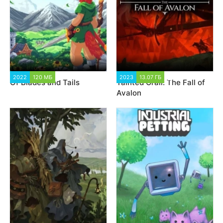
2022
120 МБ
1 283
2023
13.07 ГБ
1 438
Of Blades and Tails
Tainted Grail: The Fall of
Avalon