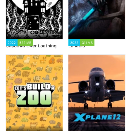
2022
522 МБ
943
2022
311 МБ
1 093
Shadows Over Loathing
Lunacid