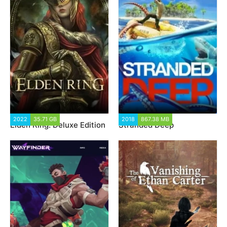
2022
35.71 GB
4 986
2018
867.38 MB
299 560
Elden Ring: Deluxe Edition
Stranded Deep