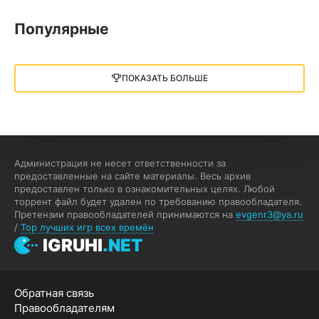
05.12.2025
Популярные
Little Nightmares III
13 ГБ
2025
ПОКАЗАТЬ БОЛЬШЕ
05.12.2025
illWill
4.96 ГБ
2023
04.12.2025
Администрация не несет ответственности за
предоставленные на сайте материалы. Весь архив
предоставлен только в ознакомительных целях. Любой
MAFIA: THE OLD COUNTRY
торрент файл будет удален по требованию правообладателя.
Претензии правообладателей принимаются на
evgenr3@ya.ru
44.98 ГБ
2025
/
Top лучших игр всех времён
04.12.2025
IGRUHI
.NET
Red Chaos - The Strict Order
Обратная связь
5.43 ГБ
2025
Правообладателям
04.12.2025