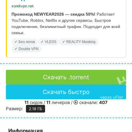
xorekvpn.net
Промокод NEWYEAR2026 — скидка 50%!
Работает
YouTube, Roblox, Netflix и другие сервисы. Быстрое
подключение, безлимитный трафик. Подходит для всей
семьи.
Без логов
VLESS
REALITY Masking
Double VPN
Скачать .torrent
Скачать быстро
через uFiler
11
сидов /
11
личеров /
скачали:
407
Размер:
2.18 ГБ
Информация