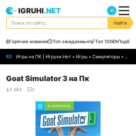
IGRUHI
.NET
Найти
Горячие новинки
Топ ожидаемых!
Топ 100
Подбор
Игры на ПК | Игрухи.Нет
»
Игры
»
Симуляторы
» Goat Simulator 3
Goat Simulator 3 на Пк
3 484
2
В ИЗБРАННОЕ