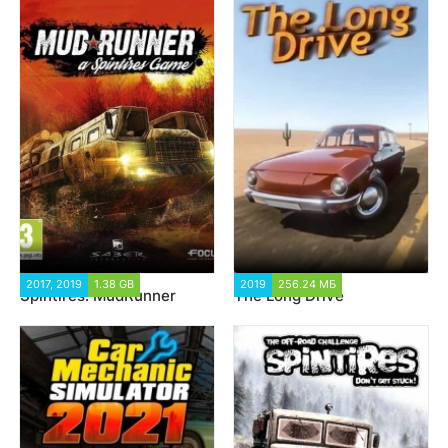
2017, 2019
1.38 GB
180 661
2019
256.24 МБ
8 164
Spintires: MudRunner
The Long Drive