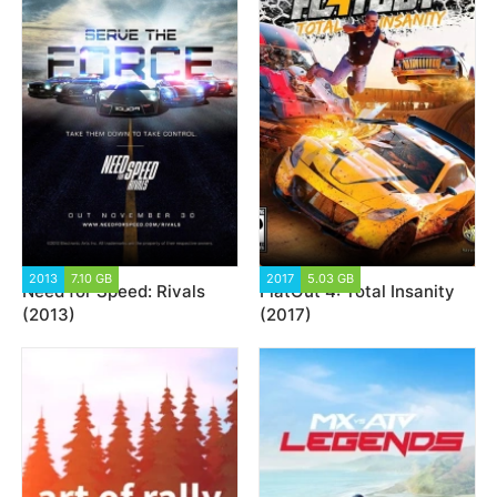
2013
7.10 GB
46 568
2017
5.03 GB
34 337
Need for Speed: Rivals
FlatOut 4: Total Insanity
(2013)
(2017)