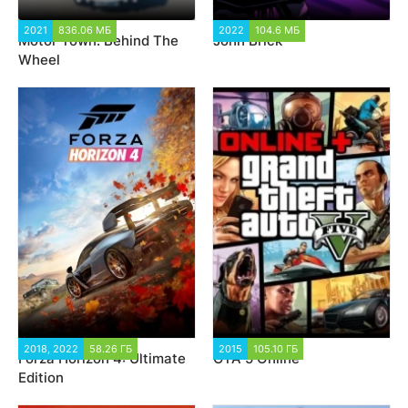
2021
836.06 МБ
2 922
2022
104.6 МБ
2 057
Motor Town: Behind The
John Brick
Wheel
2018, 2022
58.26 ГБ
75 171
2015
105.10 ГБ
10 569
Forza Horizon 4: Ultimate
GTA 5 Online
Edition