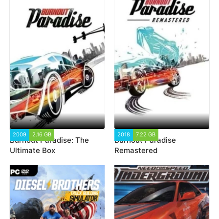
2009
2.16 GB
13 009
2018
7.22 GB
60 979
Burnout Paradise: The
Burnout Paradise
Ultimate Box
Remastered