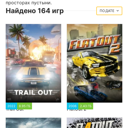
просторах пустыни.
Найдено 164 игр
ДАТЕ
2022
8.95 ГБ
2 873
2006
2.43 ГБ
3 518
Trail Out
FlatOut 2