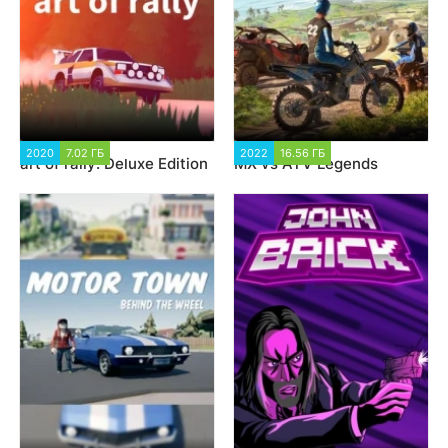
2020
7.02 ГБ
2 112
2022
16.56 ГБ
2 114
art of rally: Deluxe Edition
MX vs ATV Legends