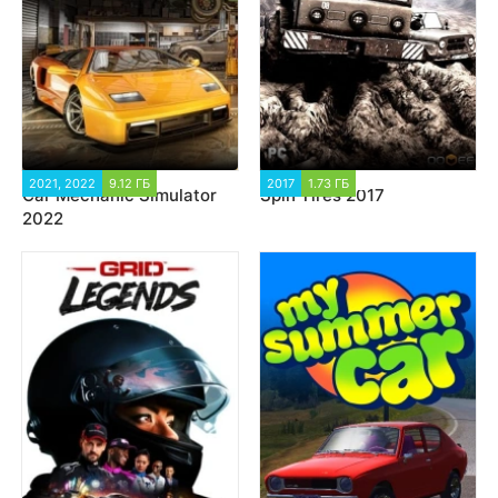
2021, 2022
9.12 ГБ
17 010
2017
1.73 ГБ
271 093
Car Mechanic Simulator
Spin Tires 2017
2022