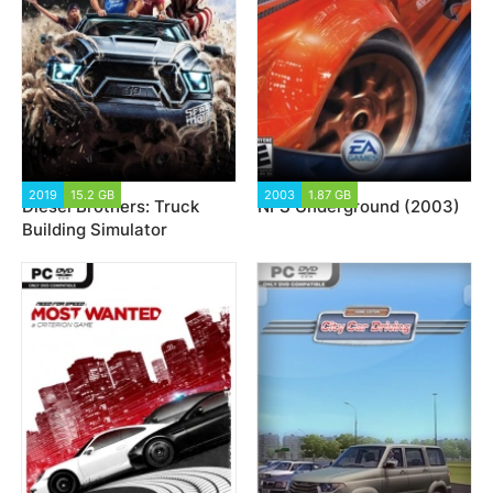
2019
15.2 GB
26 029
2003
1.87 GB
130 356
Diesel Brothers: Truck
NFS Underground (2003)
Building Simulator