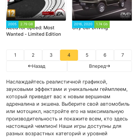
2005
2.79 GB
126 630
2016, 2020
1.74 Gb
427 543
Need for Speed: Most
City Car Driving
Wanted - Limited Edition
1
2
3
4
5
6
7
Назад
Вперед
Наслаждайтесь реалистичной графикой,
звуковыми эффектами и уникальным геймплеем,
который приведет вас к новым вершинам
адреналина и экшена. Выберите свой автомобиль
или мотоцикл, настройте его на максимальную
производительность и покажите всем, кто здесь
настоящий чемпион! Наши игры доступны для
разных возрастных категорий и уровней