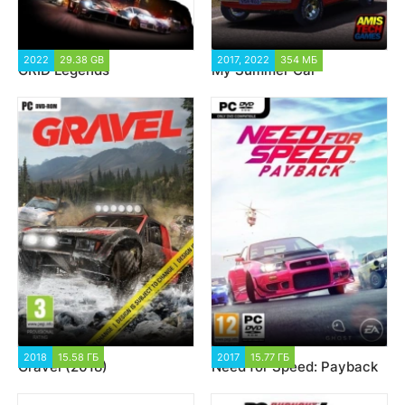
2022
29.38 GB
9 050
2017, 2022
354 МБ
603 288
GRID Legends
My Summer Car
2018
15.58 ГБ
31 769
2017
15.77 ГБ
64 732
Gravel (2018)
Need for Speed: Payback