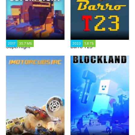
2017
35.7 МБ
1 201
2023
1.8 ГБ
1 147
Superflight
Barro T23