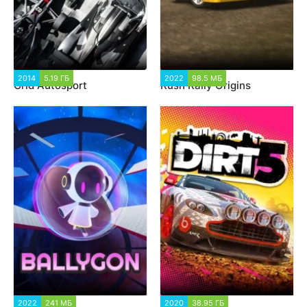
2014
5.19 ГБ
3 686
2022
98.5 МБ
2 148
Grid Autosport
Rush Rally Origins
2022
241 МБ
1 154
2020
38.95 ГБ
2 371