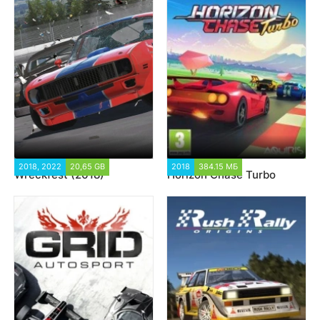
2018, 2022
20,65 GB
30 705
2018
384.15 МБ
8 507
Wreckfest (2018)
Horizon Chase Turbo