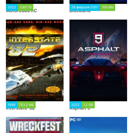
2022
3.85 ГБ
1 325
28 февраля 2007
100 МБ
MotorCubs RC
Blockland
1 747
1999
753.2 МБ
1 183
2022
1,2 GB
28 468
Interstate '82
Asphalt 9