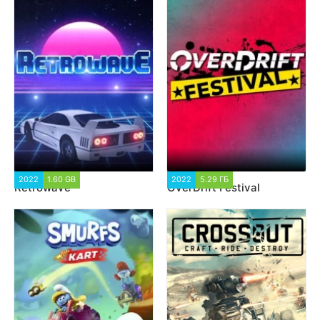
2022
1.60 GB
2 436
2022
5.29 ГБ
5 150
Retrowave
OverDrift Festival