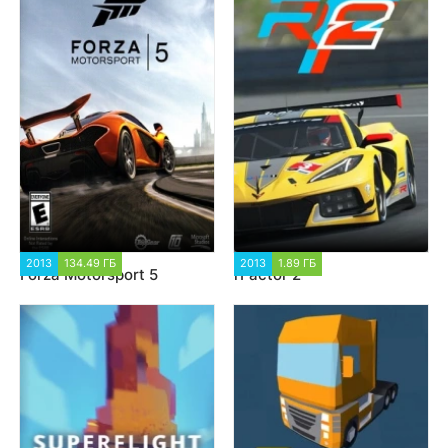
2013
134.49 ГБ
98 906
2013
1.89 ГБ
2 261
Forza Motorsport 5
rFactor 2