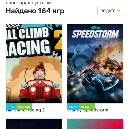
просторах пустыни.
Найдено 164 игр
ДАТЕ
2017
600 MB
8 742
2022
10.65 ГБ
4 695
Hill Climb Racing 2
Disney Speedstorm