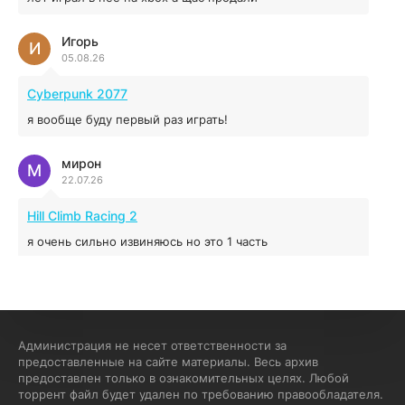
Игорь
Red Chaos - The Strict Order
И
05.08.26
5.43 ГБ
2025
04.12.2025
Cyberpunk 2077
я вообще буду первый раз играть!
Prey
мирон
16.95 ГБ
2017
М
22.07.26
04.12.2025
Hill Climb Racing 2
я очень сильно извиняюсь но это 1 часть
кочегар женских пись
К
15.07.26
EA Sports UFC 4
Администрация не несет ответственности за
предоставленные на сайте материалы. Весь архив
если эта для пс а не для пк какого лешего вы пишите
предоставлен только в ознакомительных целях. Любой
на пк !!!!! Сука ебланойды космические вы напишите
торрент файл будет удален по требованию правообладателя.
блять на пк с установлением Эмулятора сука калеки на