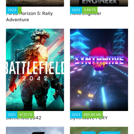
2023
2 151
2023
3.68 ГБ
2 601
Forza Horizon 5: Rally
Hello Engineer
Adventure
2021
47.37 ГБ
30 244
2023
685.86 МБ
1 363
Battlefield 2042
Synthwave FURY