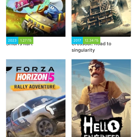
2023
1.27 ГБ
1 196
2017
12.34 ГБ
64 967
Smurfs Kart
Crossout: Road to
singularity