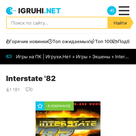
IGRUHI
.NET
Найти
Горячие новинки
Топ ожидаемых!
Топ 100
Подбор
Игры на ПК | Игрухи.Нет
»
Игры
»
Экшены
» Interstate '82
Interstate '82
1 181
0
В ИЗБРАННОЕ