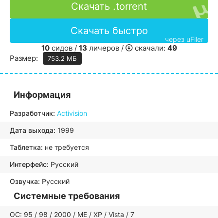
Скачать .torrent
Скачать быстро
через uFiler
10
сидов /
13
личеров /
скачали:
49
Размер:
753.2 МБ
Информация
Разработчик:
Activision
Дата выхода:
1999
Таблетка:
не требуется
Интерфейс:
Русский
Озвучка:
Русский
Системные требования
ОС: 95 / 98 / 2000 / ME / XP / Vista / 7