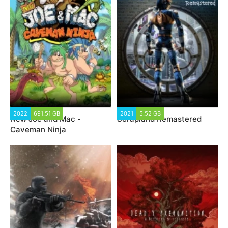
2022
691.51 GB
2021
5.52 GB
New Joe and Mac -
Scrapland Remastered
Caveman Ninja