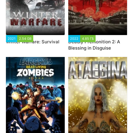
2021
2.54 GB
2022
4.85 ГБ
Winter Warfare: Survival
Deadly Premonition 2: A
Blessing in Disguise