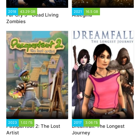
2018
43.29 GB
2021
16.5 GB
Far Cry 5 - Dead Living
Ataegina
Zombies
2023
1.02 ГБ
2017
3.06 ГБ
Passpartout 2: The Lost
Dreamfall: The Longest
Artist
Journey