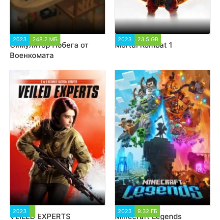
2023
248.2 МБ
4 412
2023
23.5 GB
18 740
Симулятор Побега от
Mortal Kombat 1
Военкомата
2023
2 219
2023
9.32 ГБ
3 617
VEILED EXPERTS
Minecraft Legends