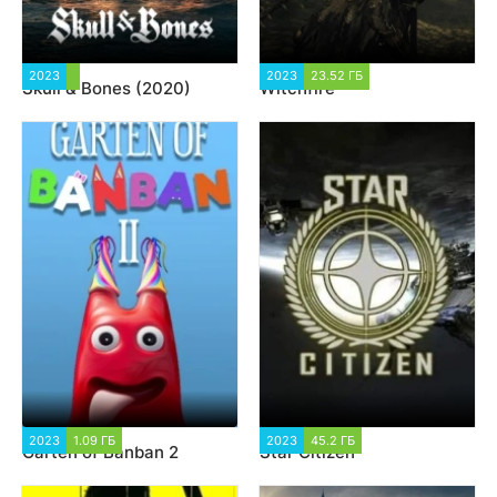
2023
25 812
2023
23.52 ГБ
16 889
Skull & Bones (2020)
Witchfire
2023
1.09 ГБ
6 953
2023
45.2 ГБ
40 713
Garten of Banban 2
Star Citizen