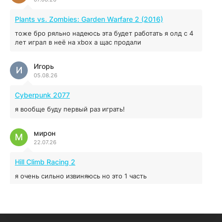
MAFIA: THE OLD COUNTRY
Plants vs. Zombies: Garden Warfare 2 (2016)
44.98 ГБ
2025
тоже бро ряльно надеюсь эта будет работать я олд с 4
04.12.2025
лет играл в неё на xbox а щас продали
Игорь
Red Chaos - The Strict Order
И
05.08.26
5.43 ГБ
2025
04.12.2025
Cyberpunk 2077
я вообще буду первый раз играть!
Prey
мирон
16.95 ГБ
2017
М
22.07.26
04.12.2025
Hill Climb Racing 2
я очень сильно извиняюсь но это 1 часть
кочегар женских пись
К
15.07.26