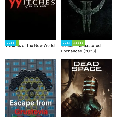
2023
1 696
2023
3.53 ГБ
6 840
Witches of the New World
Quake II Remastered
Enchanced (2023)