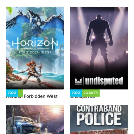
2023
-
4 901
2023
23.68 ГБ
59 039
Horizon Forbidden West
Undisputed