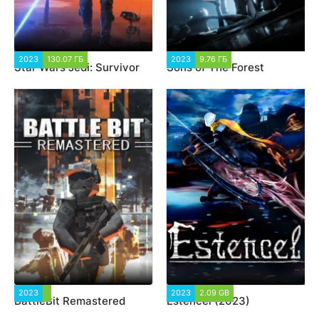
2023
130.07 ГБ
12 183
2023
9.76 ГБ
5 637
Star Wars Jedi: Survivor
Sons of The Forest
2023
7 944
2023
2.09 GB
2 084
BattleBit Remastered
Estencel (2023)