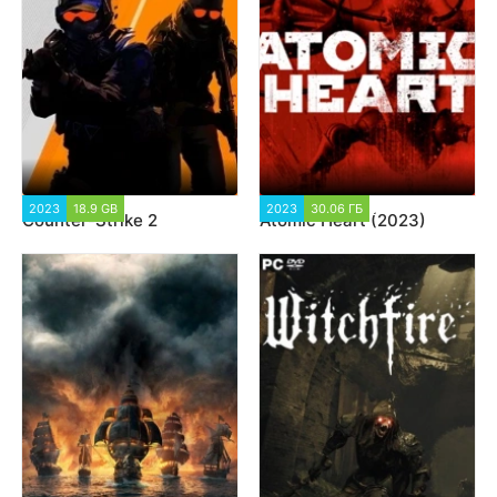
2023
18.9 GB
13 731
2023
30.06 ГБ
23 005
Counter-Strike 2
Atomic Heart (2023)