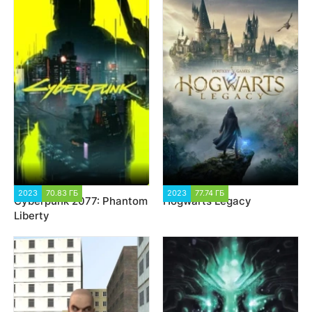
2023
70.83 ГБ
95 018
2023
77.74 ГБ
26 171
Cyberpunk 2077: Phantom
Hogwarts Legacy
Liberty