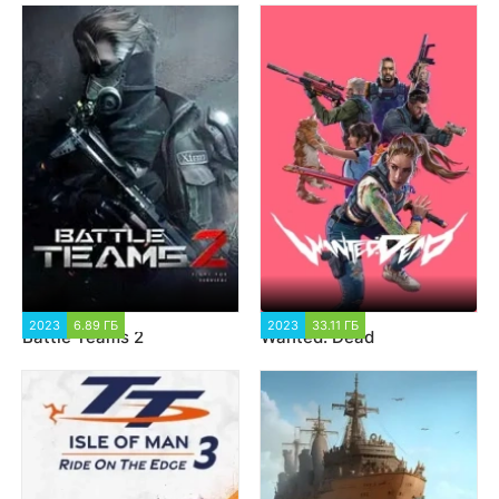
2023
6.89 ГБ
5 123
2023
33.11 ГБ
2 617
Battle Teams 2
Wanted: Dead