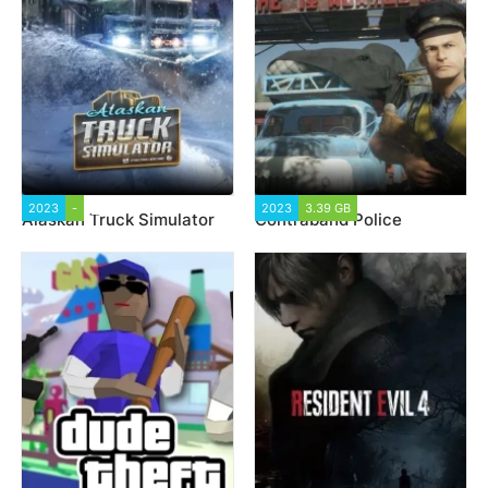
2023
-
5 613
2023
3.39 GB
14 131
Alaskan Truck Simulator
Contraband Police