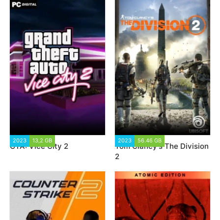
2023
13,2 GB
47 612
2023
56.46 GB
27 987
GTA: Vice City 2
Tom Clancy’s The Division
2