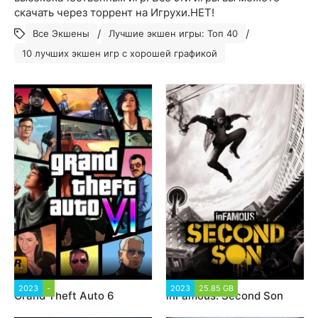
скачать через торрент на Игрухи.НЕТ!
/
/
Все Экшены
Лучшие экшен игры: Топ 40
10 лучших экшен игр с хорошей графикой
2023
-
280 503
2023
25.85 GB
174 019
Grand Theft Auto 6
inFamous: Second Son