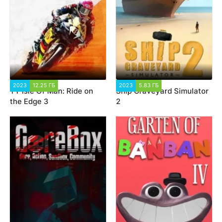
2023
12.25 ГБ
2 463
2023
5.83 ГБ
2 188
TT Isle Of Man: Ride on
Ship Graveyard Simulator
the Edge 3
2