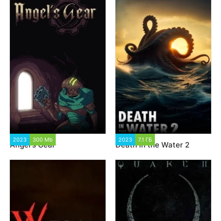
2023
300 Mb
4 100
2023
7.1 ГБ
2 252
Angel's Gear
Death in the Water 2