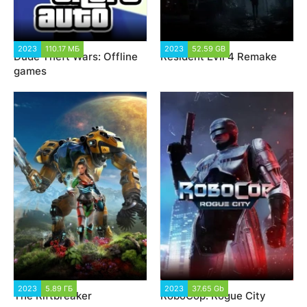
2023
110.17 МБ
4 365
2023
52.59 GB
7 250
Dude Theft Wars: Offline
Resident Evil 4 Remake
games
2023
5.89 ГБ
14 419
2023
37.65 Gb
5 569
The Riftbreaker
RoboCop: Rogue City