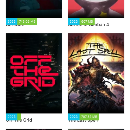
2023
746.02 МБ
4 130
2023
607 МБ
1 773
GoreBox
Garten of Banban 4
2023
2 861
2023
707.32 МБ
3 578
Off The Grid
The Last Spell