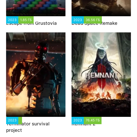
2023
1.85 ГБ
1 784
2023
36.56 ГБ
18 911
Escape from Grustovia
Dead Space Remake
2023
3 873
2023
76.45 ГБ
4 784
Terminator survival
Remnant 2
project