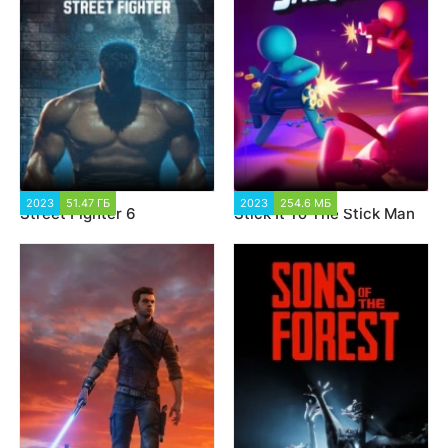
2023
51.47 ГБ
11 601
2023
254.6 МБ
6 241
Street Fighter 6
Stick It To The Stick Man