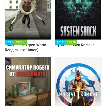
2023
600 Mb
7 308
2023
2.53 ГБ
5 961
Toilet Fight: Open World
System Shock Remake
(Мод много Чипов)