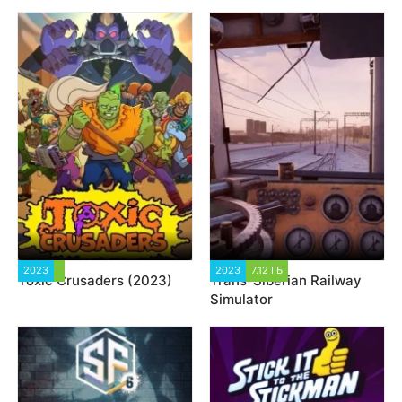
2023
2 813
2023
7.12 ГБ
6 666
Toxic Crusaders (2023)
Trans-Siberian Railway
Simulator