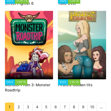
2023
51.47 ГБ
11 601
2020
1.24 ГБ
19 977
Street Fighter 6
Take Over
2022
1.09 ГБ
6 145
2022
1.35 ГБ
13 181
Monster Prom 3: Monster
Pirates: Golden tits
Roadtrip
1
2
3
4
5
6
7
8
9
10
...