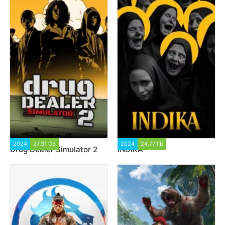
2024
27.31 GB
1 763
2024
24.77 ГБ
2 814
Drug Dealer Simulator 2
INDIKA