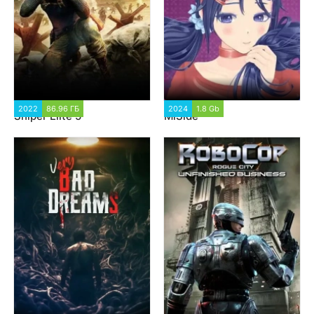
2022
86.96 ГБ
67 304
2024
1.8 Gb
1 889
Sniper Elite 5
MiSide