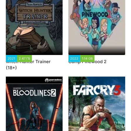
2021
2.47 ГБ
10 727
2022
1.14 GB
6 887
Witch Hunter Trainer
Camp Pinewood 2
(18+)