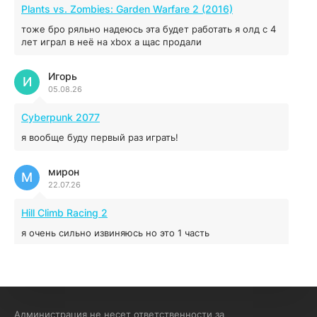
MAFIA: THE OLD COUNTRY
Plants vs. Zombies: Garden Warfare 2 (2016)
44.98 ГБ
2025
тоже бро ряльно надеюсь эта будет работать я олд с 4
04.12.2025
лет играл в неё на xbox а щас продали
Игорь
Red Chaos - The Strict Order
И
05.08.26
5.43 ГБ
2025
04.12.2025
Cyberpunk 2077
я вообще буду первый раз играть!
Prey
мирон
16.95 ГБ
2017
М
22.07.26
04.12.2025
Hill Climb Racing 2
я очень сильно извиняюсь но это 1 часть
кочегар женских пись
К
15.07.26
EA Sports UFC 4
Администрация не несет ответственности за