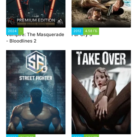
2024
-
9 606
2012
4.58 ГБ
14 902
Vampire: The Masquerade
Far Cry 3
- Bloodlines 2