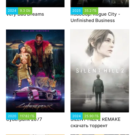
2024
9.3 Gb
2 631
2025
35.2 ГБ
2 630
Very Bad Dreams
RoboCop: Rogue City -
Unfinished Business
2020
117.82 ГБ
127 967
2024
25.90 ГБ
7 864
Cyberpunk 2077
SILENT HILL 2 REMAKE
скачать торрент