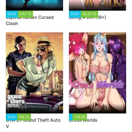
2024
6.62 ГБ
2 147
2020
49.32 ГБ
19 564
Jujutsu Kaisen Cursed
Being A DIK (18+)
Clash
2015
108 ГБ
163 766
1.19 GB
11 404
GTA 5 / Grand Theft Auto
Cross Worlds
V