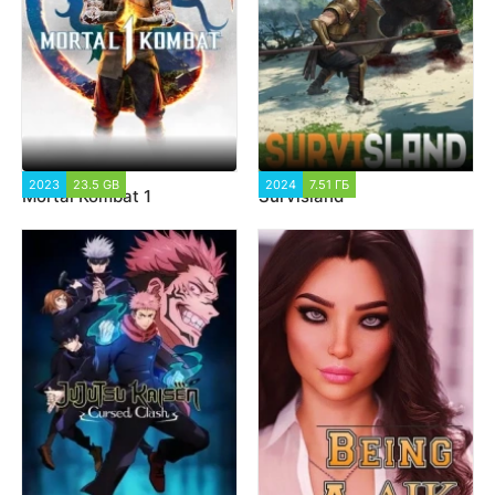
2023
23.5 GB
18 740
2024
7.51 ГБ
2 813
Mortal Kombat 1
Survisland