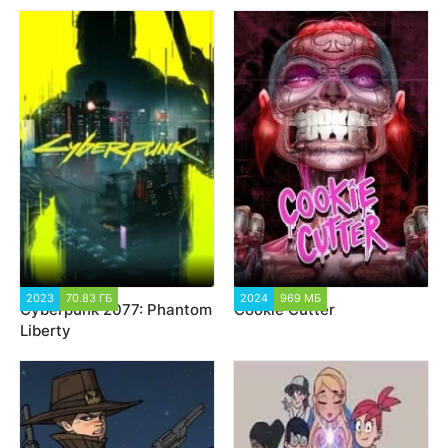
2023
70.83 ГБ
95 018
2024
969 МБ
3 694
Cyberpunk 2077: Phantom
Cookie Cutter
Liberty