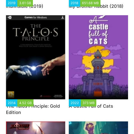
2019
3.61 GB
2018
651.68 MB
Indivisible (2019)
My Brother Rabbit (2018)
2014
4.52 GB
2022
373 MB
The Talos Principle: Gold
A Castle Full of Cats
Edition