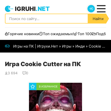
IGRUHI
.NET
Найти
Горячие новинки
Топ ожидаемых!
Топ 100
Подбор
Игры на ПК | Игрухи.Нет
»
Игры
»
Инди
» Cookie Cutter
Игра Cookie Cutter на ПК
3 694
0
В ИЗБРАННОЕ