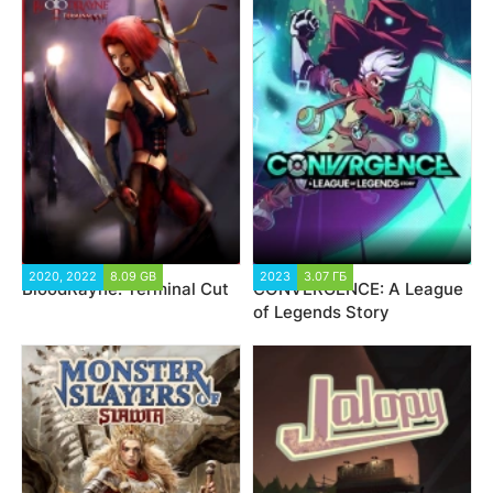
2020, 2022
8.09 GB
2023
3.07 ГБ
BloodRayne: Terminal Cut
CONVERGENCE: A League
of Legends Story