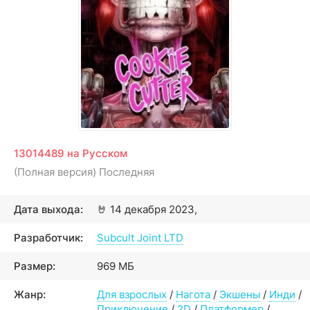
13014489 на Русском
(Полная версия) Последняя
Дата выхода:
🤘
14 декабря 2023,
Разработчик:
Subcult Joint LTD
Размер:
969 МБ
Жанр:
Для взрослых
/
Нагота
/
Экшены
/
Инди
/
Приключение
/
2D
/
Платформер
/