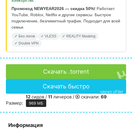
xorekvpn.net
Промокод NEWYEAR2026 — скидка 50%!
Работает
YouTube, Roblox, Netflix и другие сервисы. Быстрое
подключение, безлимитный трафик. Подходит для всей
семьи.
Без логов
VLESS
REALITY Masking
Double VPN
Скачать .torrent
Скачать быстро
через uFiler
12
сидов /
11
личеров /
скачали:
69
Размер:
969 МБ
Информация