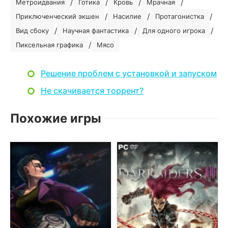
/
/
/
/
Метроидвания
Готика
Кровь
Мрачная
/
/
/
Приключенческий экшен
Насилие
Протагонистка
/
/
/
Вид сбоку
Научная фантастика
Для одного игрока
/
Пиксельная графика
Мясо
Решение проблем с установкой и запуском
Не скачивается торрент?
Похожие игры