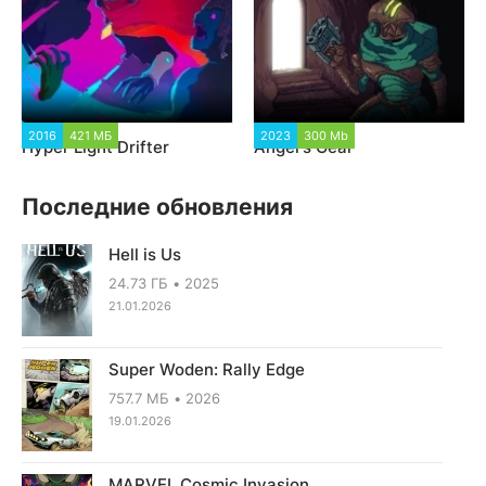
2016
421 МБ
1 437
2023
300 Mb
4 099
Hyper Light Drifter
Angel's Gear
Последние обновления
Hell is Us
24.73 ГБ
2025
21.01.2026
Super Woden: Rally Edge
757.7 МБ
2026
19.01.2026
MARVEL Cosmic Invasion