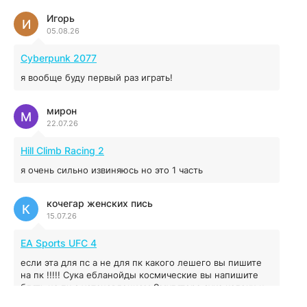
4.96 ГБ
2023
04.12.2025
Игорь
И
05.08.26
MAFIA: THE OLD COUNTRY
Cyberpunk 2077
44.98 ГБ
2025
я вообще буду первый раз играть!
04.12.2025
мирон
М
22.07.26
Red Chaos - The Strict Order
5.43 ГБ
2025
Hill Climb Racing 2
04.12.2025
я очень сильно извиняюсь но это 1 часть
Prey
кочегар женских пись
К
15.07.26
16.95 ГБ
2017
04.12.2025
EA Sports UFC 4
если эта для пс а не для пк какого лешего вы пишите
на пк !!!!! Сука ебланойды космические вы напишите
блять на пк с установлением Эмулятора сука калеки на
мозг блять последней стадии