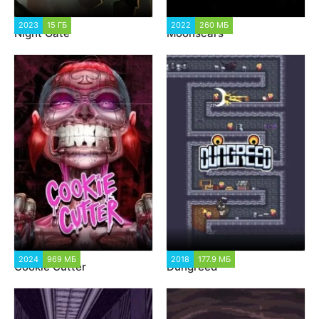
2023
15 ГБ
1 835
2022
260 МБ
3 159
Night Gate
Moonscars
2024
969 МБ
3 692
2018
177.9 МБ
3 301
Cookie Cutter
Dungreed