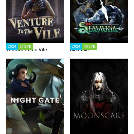
2024
21.2 ГБ
1 940
2024
7.05 ГБ
1 458
Venture to the Vile
Slavania