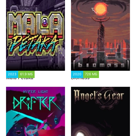
2023
61.9 МБ
2 157
2020
726 МБ
1 367
Mala Petaka
Biomass