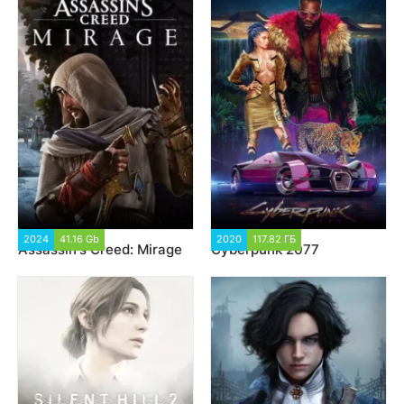
2024
41.16 Gb
3 513
2020
117.82 ГБ
127 953
Assassin's Creed: Mirage
Cyberpunk 2077