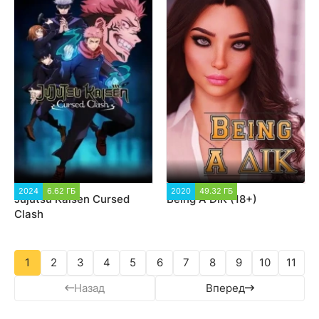
2024
6.62 ГБ
2 147
2020
49.32 ГБ
19 530
Jujutsu Kaisen Cursed
Being A DIK (18+)
Clash
1
2
3
4
5
6
7
8
9
10
11
Назад
Вперед