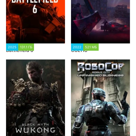
2025
131.1 ГБ
4 311
2022
521 МБ
9 841
Battlefield 6
CULTIC