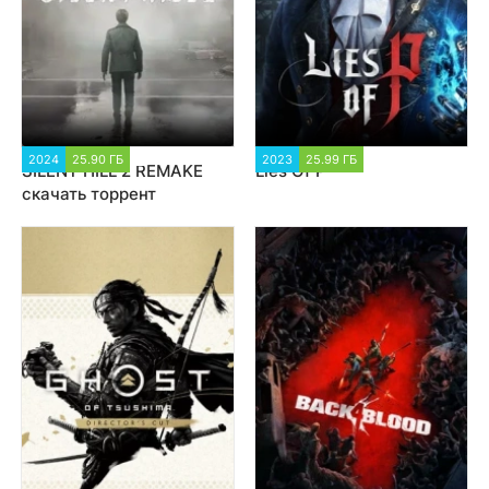
2024
25.90 ГБ
7 864
2023
25.99 ГБ
3 344
SILENT HILL 2 REMAKE
Lies Of P
скачать торрент