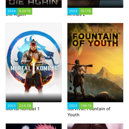
2024
4.20 ГБ
2 178
2024
15.1 ГБ
1 240
Die Again
Arthas 2
2023
23.5 GB
18 736
2023
7.96 ГБ
1 728
Mortal Kombat 1
Survival: Fountain of
Youth