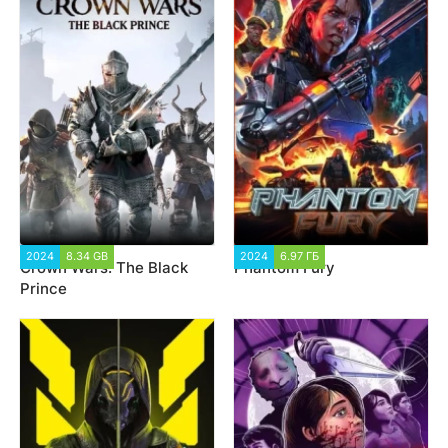
2024
8.34 GB
2 119
2024
6.97 ГБ
2 381
Crown Wars: The Black
Phantom Fury
Prince