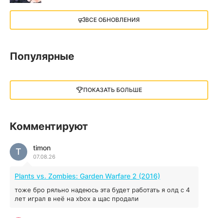
X4: Foundations (2018)
ВСЕ ОБНОВЛЕНИЯ
13.73 GB
2018
05.12.2025
Популярные
Little Nightmares III
13 ГБ
2025
ПОКАЗАТЬ БОЛЬШЕ
05.12.2025
illWill
Комментируют
4.96 ГБ
2023
04.12.2025
timon
T
07.08.26
MAFIA: THE OLD COUNTRY
Plants vs. Zombies: Garden Warfare 2 (2016)
44.98 ГБ
2025
тоже бро ряльно надеюсь эта будет работать я олд с 4
04.12.2025
лет играл в неё на xbox а щас продали