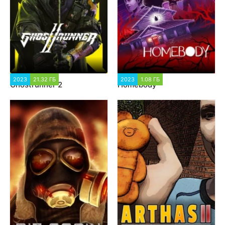
2023
21.32 ГБ
3 517
2023
1.08 ГБ
1 321
Ghostrunner 2
Homebody