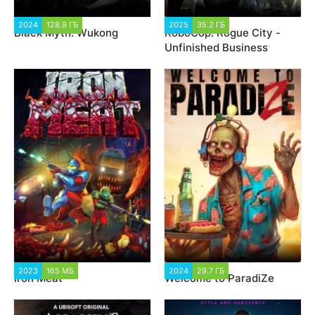
2024
128.9 ГБ
7 668
2025
35.2 ГБ
2 626
Black Myth: Wukong
RoboCop: Rogue City -
Unfinished Business
2023
165 МБ
5 968
2024
29.7 ГБ
5 246
Iron Meat
Welcome to ParadiZe