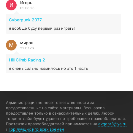
Игорь
Red Chaos - The Strict Order
И
05.08.26
5.43 ГБ
2025
04.12.2025
Cyberpunk 2077
я вообще буду первый раз играть!
Prey
мирон
16.95 ГБ
2017
М
22.07.26
04.12.2025
Hill Climb Racing 2
я очень сильно извиняюсь но это 1 часть
кочегар женских пись
К
15.07.26
EA Sports UFC 4
Администрация не несет ответственности за
предоставленные на сайте материалы. Весь архив
если эта для пс а не для пк какого лешего вы пишите
предоставлен только в ознакомительных целях. Любой
на пк !!!!! Сука ебланойды космические вы напишите
торрент файл будет удален по требованию правообладателя.
блять на пк с установлением Эмулятора сука калеки на
Претензии правообладателей принимаются на
evgenr3@ya.ru
мозг блять последней стадии
/
Top лучших игр всех времён