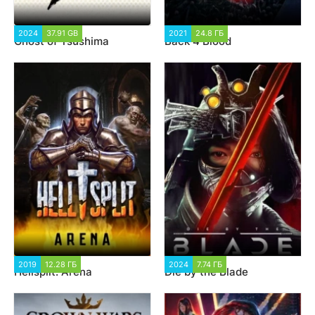
2024
37.91 GB
3 898
2021
24.8 ГБ
3 746
Ghost of Tsushima
Back 4 Blood
2019
12.28 ГБ
1 824
2024
7.74 ГБ
2 909
Hellsplit: Arena
Die by the Blade