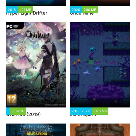
2016
421 МБ
2020
200 MB
Hyper Light Drifter
UnderMine
3.64 GB
2018, 2022
94.6 Мб
ONINAKI (2019)
Mana Spark