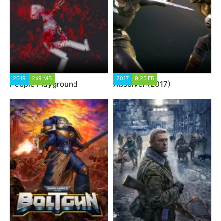
2019
249 МБ
2017
9.25 ГБ
People Playground
Absolver (2017)