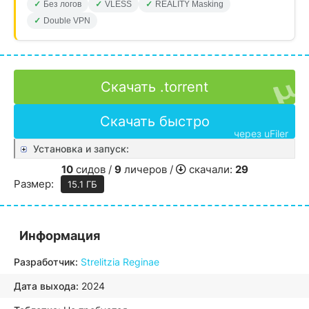
Без логов
VLESS
REALITY Masking
Double VPN
Скачать .torrent
Скачать быстро
через uFiler
Установка и запуск:
10
сидов /
9
личеров /
скачали:
29
Размер:
15.1 ГБ
Информация
Разработчик:
Strelitzia Reginae
Дата выхода:
2024