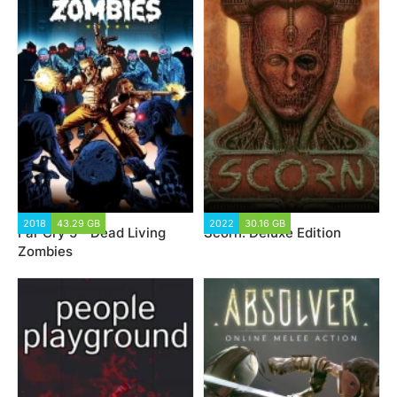
2018
43.29 GB
2022
30.16 GB
Far Cry 5 - Dead Living
Scorn: Deluxe Edition
Zombies