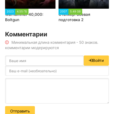
2023
4.55 ГБ
2007
5.49 GB
Warhammer 40,000:
Сталкер: Боевая
Boltgun
подготовка 2
Комментарии
Минимальная длина комментария - 50 знаков.
комментарии модерируются
Войти
Отправить