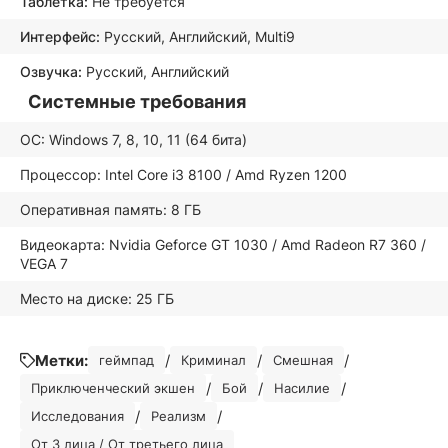
Таблетка:
Не требуется
Интерфейс:
Русский, Английский, Multi9
Озвучка:
Русский, Английский
Системные требования
ОС: Windows 7, 8, 10, 11 (64 бита)
Процессор: Intel Core i3 8100 / Amd Ryzen 1200
Оперативная память: 8 ГБ
Видеокарта: Nvidia Geforce GT 1030 / Amd Radeon R7 360 /
VEGA 7
Место на диске: 25 ГБ
Метки:
/
/
/
геймпад
Криминал
Смешная
/
/
/
Приключенческий экшен
Бой
Насилие
/
/
Исследования
Реализм
От 3 лица / От третьего лица