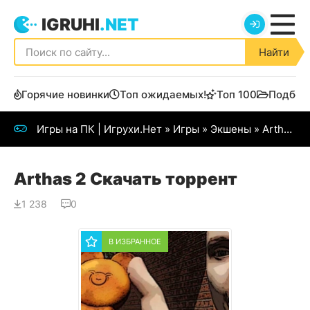
IGRUHI
.NET
Найти
Горячие новинки
Топ ожидаемых!
Топ 100
Подбор
Игры на ПК | Игрухи.Нет
»
Игры
»
Экшены
» Arthas 2
Arthas 2 Скачать торрент
1 238
0
В ИЗБРАННОЕ