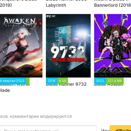
(2019)
Labyrinth
Bannerlord (2018
4 квартал 2023
2018
4 GB
2022
221.4 МБ
Awaken: Astral
Blade Runner 9732
Blade Assault
Blade
аков. комментарии модерируются
Или
Войт