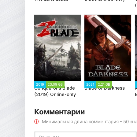
2019
23.09 GB
2021
2.21 GB
Conqueror's Blade
Blade of Darkness
(2019) Online-only
Комментарии
Минимальная длина комментария - 50 зн