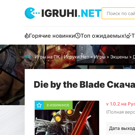
IGRUHI
.NET
Горячие новинки
Топ ожидаемых!
Т
Игры на ПК | Игрухи.Нет
»
Игры
»
Экшены
» D
Die by the Blade Скач
v 1.0.2 на Р
В ИЗБРАННОЕ
(Полная вер
Дата выход