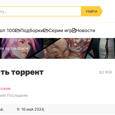
Найти
оп 100
Подборки
Серии игр
Новости
ie by the Blade
ать торрент
2 909
усском
сия) Последняя
а:
🤘
16 мая 2024,