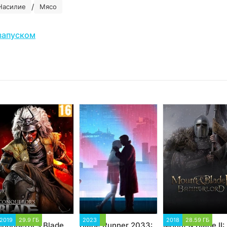
/
Насилие
Мясо
запуском
2019
29.9 ГБ
2023
2018
28.59 ГБ
Conqueror's Blade
Blade Runner 2033:
Mount & Blade II: