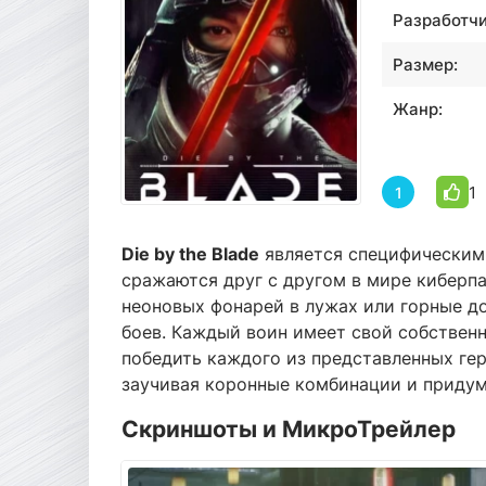
Разработчи
Размер:
Жанр:
1
1
Die by the Blade
является специфическим 
сражаются друг с другом в мире киберп
неоновых фонарей в лужах или горные д
боев. Каждый воин имеет свой собственн
победить каждого из представленных ге
заучивая коронные комбинации и приду
Скриншоты и МикроТрейлер