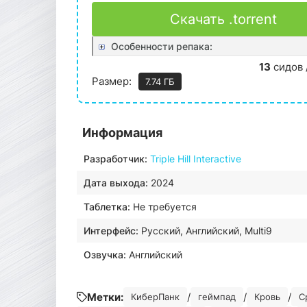
Скачать .torrent
Особенности репака:
13
сидов 
Размер:
7.74 ГБ
Информация
Разработчик:
Triple Hill Interactive
Дата выхода:
2024
Таблетка:
Не требуется
Интерфейс:
Русский, Английский, Multi9
Озвучка:
Английский
Метки:
/
/
/
КиберПанк
геймпад
Кровь
С