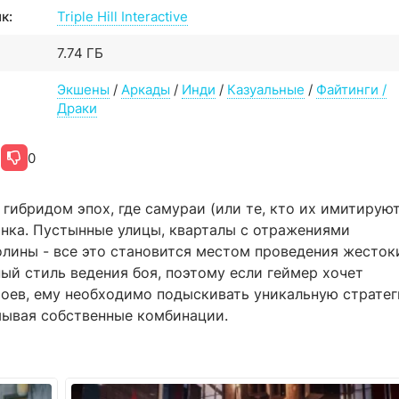
к:
Triple Hill Interactive
7.74 ГБ
Экшены
/
Аркады
/
Инди
/
Казуальные
/
Файтинги /
Драки
0
гибридом эпох, где самураи (или те, кто их имитируют
анка. Пустынные улицы, кварталы с отражениями
олины - все это становится местом проведения жесток
ый стиль ведения боя, поэтому если геймер хочет
роев, ему необходимо подыскивать уникальную стратег
мывая собственные комбинации.