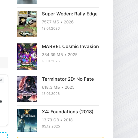
Super Woden: Rally Edge
757.7 МБ
2026
19.01.2026
MARVEL Cosmic Invasion
384.39 МБ
2025
18.01.2026
Terminator 2D: No Fate
А
618.3 МБ
2025
18.01.2026
ое
X4: Foundations (2018)
13.73 GB
2018
05.12.2025