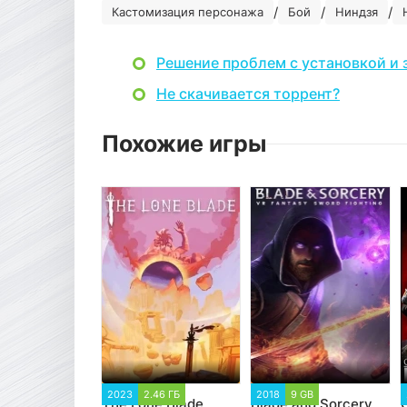
/
/
/
Кастомизация персонажа
Бой
Ниндзя
Решение проблем с установкой и 
Не скачивается торрент?
Похожие игры
2023
2.46 ГБ
2018
9 GB
The Lone Blade
Blade and Sorcery