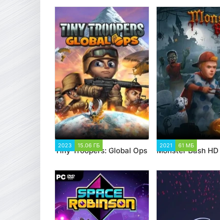
2023
15.06 ГБ
1 743
2021
61 МБ
1 459
Tiny Troopers: Global Ops
Monster Bash HD