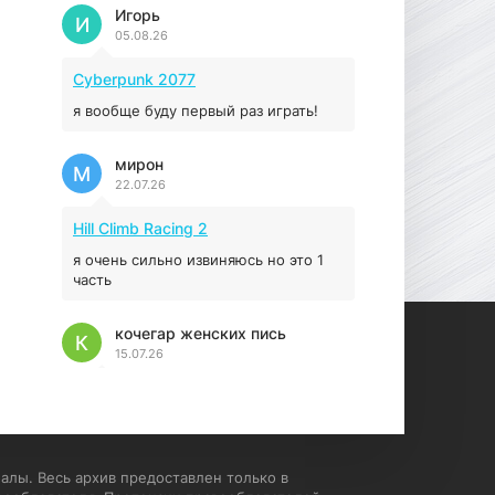
Prey
Игорь
И
05.08.26
16.95 ГБ
2017
04.12.2025
Cyberpunk 2077
я вообще буду первый раз играть!
мирон
М
22.07.26
Hill Climb Racing 2
я очень сильно извиняюсь но это 1
часть
кочегар женских пись
К
15.07.26
EA Sports UFC 4
если эта для пс а не для пк какого
лешего вы пишите на пк !!!!! Сука
ебланойды космические вы
алы. Весь архив предоставлен только в
напишите блять на пк с