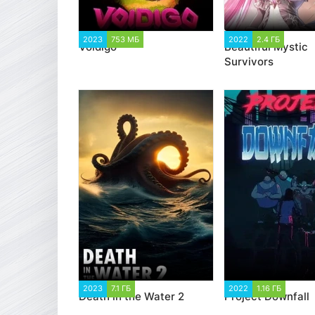
2023
753 МБ
1 340
2022
2.4 ГБ
4 377
Voidigo
Beautiful Mystic
Survivors
2023
7.1 ГБ
2 252
2022
1.16 ГБ
1 35
Death in the Water 2
Project Downfall