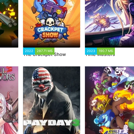
7
2022
287.71 МБ
1 901
2023
190.7 МБ
1 501
The Crackpet Show
Time Wasters