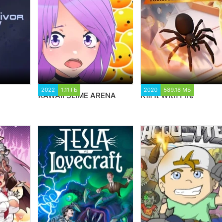
91
2022
1.11 ГБ
2 464
2020
589.18 МБ
1 880
KAWAII SLIME ARENA
Kill It With Fire