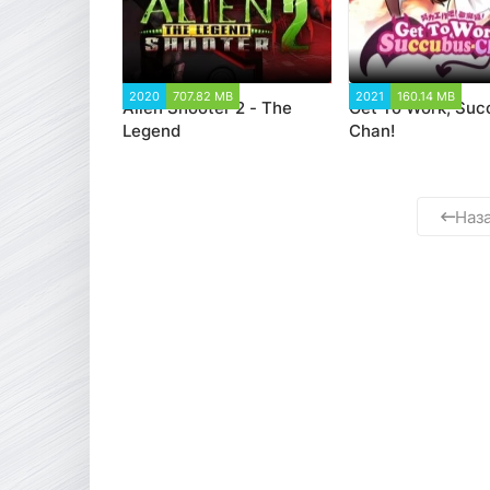
2020
707.82 MB
1 924
2021
160.14 MB
2
Alien Shooter 2 - The
Get To Work, Suc
Legend
Chan!
Наз