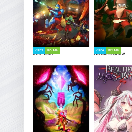
2023
165 МБ
5 968
2024
183 Mb
1 94
Iron Meat
No More Snow