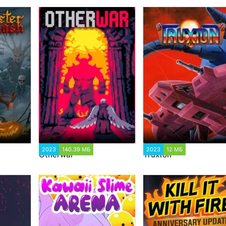
2023
140.39 МБ
1 067
2023
12 МБ
992
Otherwar
Truxton