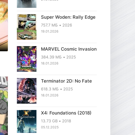
Super Woden: Rally Edge
757.7 МБ
2026
19.01.2026
MARVEL Cosmic Invasion
384.39 МБ
2025
18.01.2026
Terminator 2D: No Fate
618.3 МБ
2025
18.01.2026
X4: Foundations (2018)
13.73 GB
2018
05.12.2025