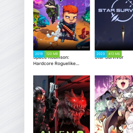
2019
120 MB
4 217
2023
413 МБ
1 1
Space Robinson:
Star Survivor
Hardcore Roguelike
Action