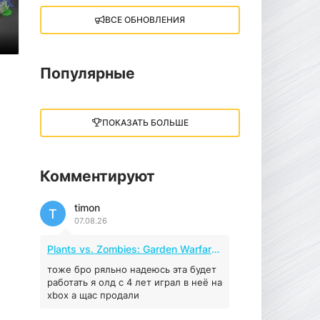
ВСЕ ОБНОВЛЕНИЯ
Little Nightmares III
13 ГБ
2025
05.12.2025
Популярные
illWill
4.96 ГБ
2023
ПОКАЗАТЬ БОЛЬШЕ
04.12.2025
Комментируют
MAFIA: THE OLD
COUNTRY
timon
44.98 ГБ
2025
T
07.08.26
04.12.2025
Plants vs. Zombies: Garden Warfare 2 (2016)
Red Chaos - The Strict
Order
тоже бро ряльно надеюсь эта будет
работать я олд с 4 лет играл в неё на
5.43 ГБ
2025
xbox а щас продали
04.12.2025