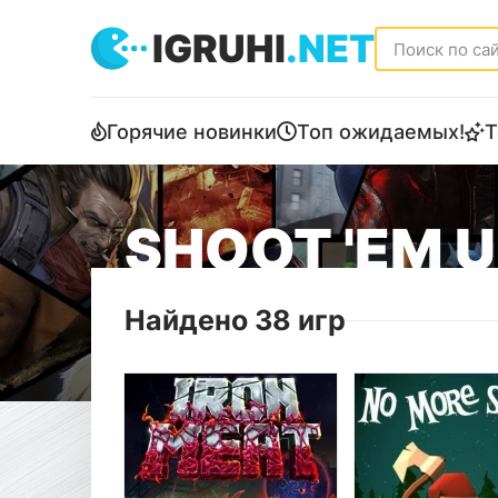
IGRUHI
.NET
Горячие новинки
Топ ожидаемых!
Т
SHOOT 'EM 
Найдено 38 игр