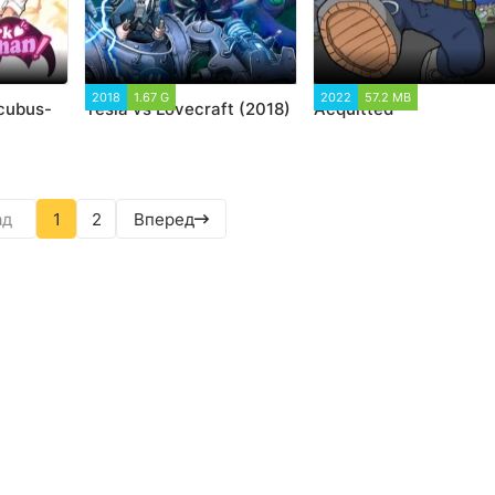
 918
2018
1.67 G
8 102
2022
57.2 MB
1 311
cubus-
Tesla vs Lovecraft (2018)
Acquitted
ад
1
2
Вперед