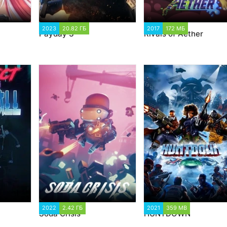
2023
20.82 ГБ
2 552
2017
172 МБ
7 875
Payday 3
Rivals of Aether
2
2022
2.42 ГБ
1 786
2021
359 MB
3 438
Soda Crisis
HUNTDOWN