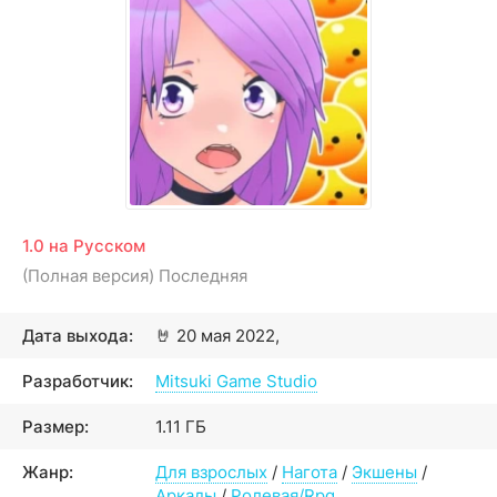
1.0 на Русском
(Полная версия) Последняя
Дата выхода:
🤘
20 мая 2022,
Разработчик:
Mitsuki Game Studio
Размер:
1.11 ГБ
Жанр:
Для взрослых
/
Нагота
/
Экшены
/
Аркады
/
Ролевая/Rpg