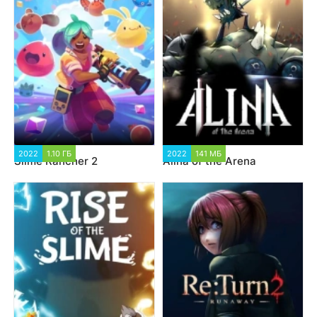
2022
1.10 ГБ
2022
141 МБ
Slime Rancher 2
Alina of the Arena