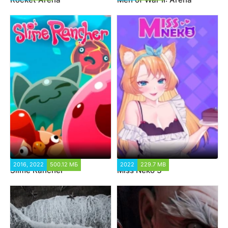
2016, 2022
500.12 МБ
2022
229.7 MB
Slime Rancher
Miss Neko 3