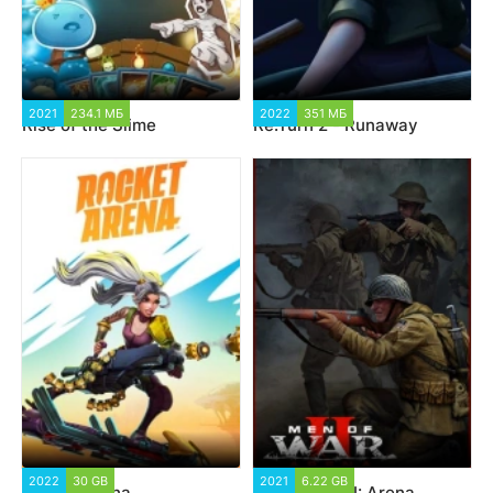
2021
234.1 МБ
2022
351 МБ
Rise of the Slime
Re:Turn 2 - Runaway
2022
30 GB
2021
6.22 GB
Rocket Arena
Men of War II: Arena