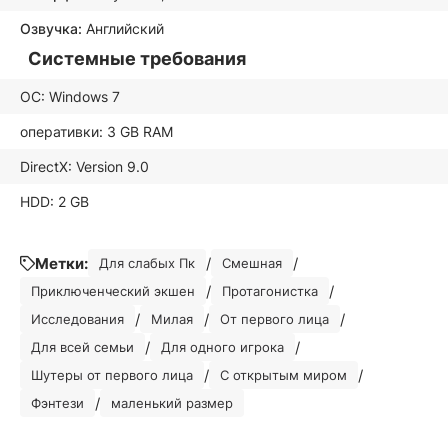
Озвучка:
Английский
Системные требования
ОС: Windows 7
оперативки: 3 GB RAM
DirectX: Version 9.0
НDD: 2 GB
Метки:
/
/
Для слабых Пк
Смешная
/
/
Приключенческий экшен
Протагонистка
/
/
/
Исследования
Милая
От первого лица
/
/
Для всей семьи
Для одного игрока
/
/
Шутеры от первого лица
С открытым миром
/
Фэнтези
маленький размер