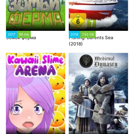
2017
99 mb
2018
7.92 GB
Зомби ферма
Fishing: Barents Sea
(2018)