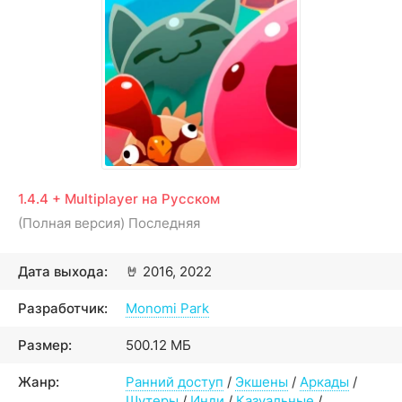
1.4.4 + Multiplayer на Русском
(Полная версия) Последняя
Дата выхода:
🤘
2016, 2022
Разработчик:
Monomi Park
Размер:
500.12 МБ
Жанр:
Ранний доступ
/
Экшены
/
Аркады
/
Шутеры
/
Инди
/
Казуальные
/