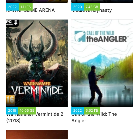
2022
1.11 ГБ
2020
7.42 GB
KAWAII SLIME ARENA
Medieval Dynasty
2018
10.06 GB
2022
6.62 ГБ
Warhammer Vermintide 2
Call of the Wild: The
(2018)
Angler