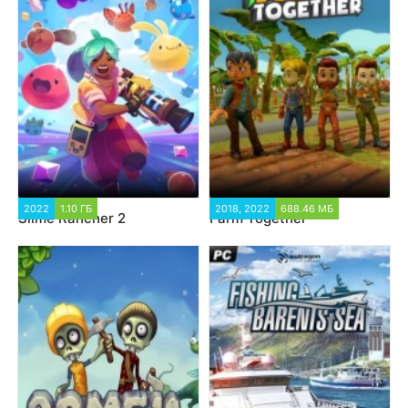
2022
1.10 ГБ
2018, 2022
688.46 МБ
Slime Rancher 2
Farm Together