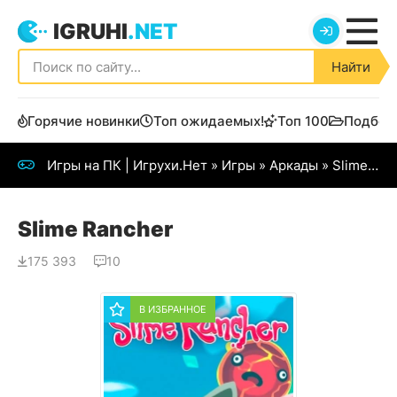
IGRUHI
.NET
Найти
Горячие новинки
Топ ожидаемых!
Топ 100
Подбор
Игры на ПК | Игрухи.Нет
»
Игры
»
Аркады
» Slime Rancher
Slime Rancher
175 393
10
В ИЗБРАННОЕ