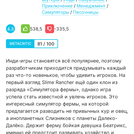
Приключение
/
Менеджмент
/
Симуляторы
/
Песочницы
538,5
-335,5
4.3
81 / 100
METACRITIC
Инди-игры становятся всё популярнее, поэтому
разработчикам приходится придумывать каждый
раз что-то новенькое, чтобы удивить игроков. На
первый взгляд Slime Rancher ещё один клон из
разряда «Симулятора фермы», однако игра
успела стать известной и увлечь игроков. Это
интересный симулятор фермы, на которой
предлагается разводить не привычных кур и овец,
а инопланетных Слизняков с планеты Далеко-
Далёко. Держит ферму бойкая девушка Беатрикс,
именно ей предстоит развивать хозяйство и