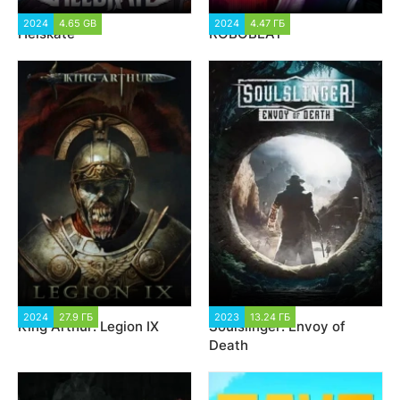
2024
4.65 GB
1 811
2024
4.47 ГБ
1 417
Helskate
ROBOBEAT
2024
27.9 ГБ
1 759
2023
13.24 ГБ
1 537
King Arthur: Legion IX
Soulslinger: Envoy of
Death