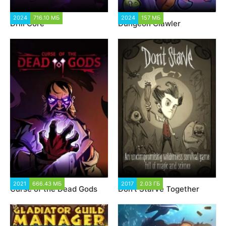
2024
716.10 МБ
5 338
2024
157 МБ
1 748
Drill Core
Dungeon Clawler
2021
666.43 МБ
3 187
2017
2.03 ГБ
111 922
Curse of the Dead Gods
Don't Starve Together