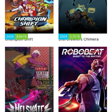
2024
8.94 ГБ
1 218
2024
2.72 ГБ
1 601
Champion Shift
StarCrawlers Chimera