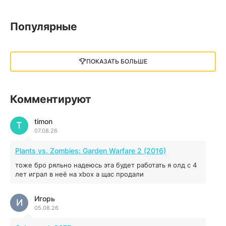
13.73 GB
2018
05.12.2025
Популярные
Little Nightmares III
13 ГБ
2025
ПОКАЗАТЬ БОЛЬШЕ
05.12.2025
illWill
Комментируют
4.96 ГБ
2023
04.12.2025
timon
T
07.08.26
MAFIA: THE OLD COUNTRY
Plants vs. Zombies: Garden Warfare 2 (2016)
44.98 ГБ
2025
тоже бро ряльно надеюсь эта будет работать я олд с 4
04.12.2025
лет играл в неё на xbox а щас продали
Игорь
Red Chaos - The Strict Order
И
05.08.26
5.43 ГБ
2025
04.12.2025