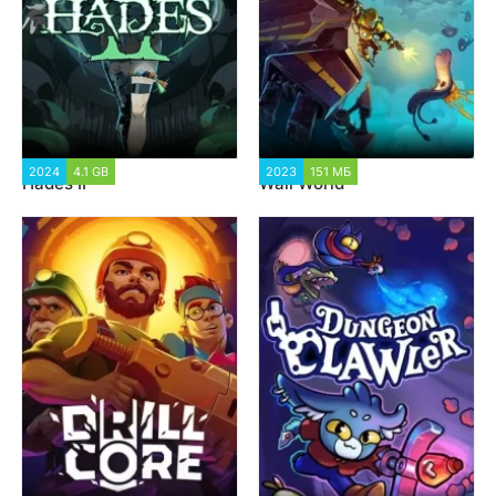
2024
4.1 GB
2 279
2023
151 МБ
5 350
Hades II
Wall World