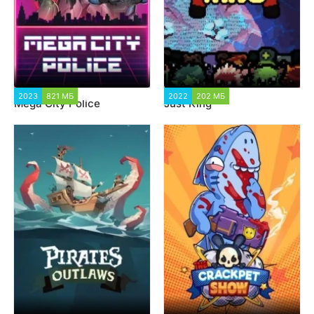
2023
821 МБ
2 361
2022
202 МБ
1 211
Mega City Police
Just King