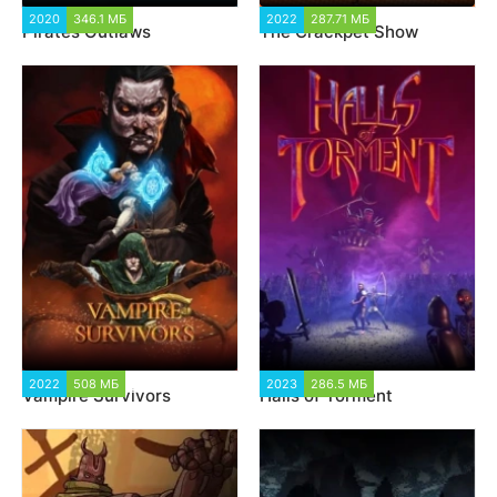
2020
346.1 МБ
2 360
2022
287.71 МБ
1 901
Pirates Outlaws
The Crackpet Show
2022
508 МБ
4 336
2023
286.5 МБ
2 529
Vampire Survivors
Halls of Torment