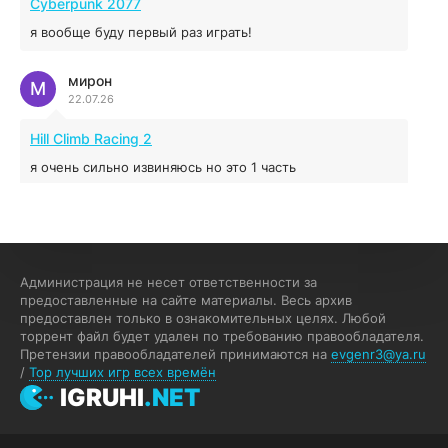
Cyberpunk 2077
я вообще буду первый раз играть!
Prey
мирон
16.95 ГБ
2017
М
22.07.26
04.12.2025
Hill Climb Racing 2
я очень сильно извиняюсь но это 1 часть
кочегар женских пись
К
15.07.26
EA Sports UFC 4
Администрация не несет ответственности за
предоставленные на сайте материалы. Весь архив
если эта для пс а не для пк какого лешего вы пишите
предоставлен только в ознакомительных целях. Любой
на пк !!!!! Сука ебланойды космические вы напишите
торрент файл будет удален по требованию правообладателя.
блять на пк с установлением Эмулятора сука калеки на
Претензии правообладателей принимаются на
evgenr3@ya.ru
мозг блять последней стадии
/
Top лучших игр всех времён
Fannie
IGRUHI
.NET
F
13.07.26
My Summer Car