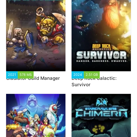
2021
578 МБ
2 693
2024
2.51 GB
2 234
Gladiator Guild Manager
Deep Rock Galactic:
Survivor