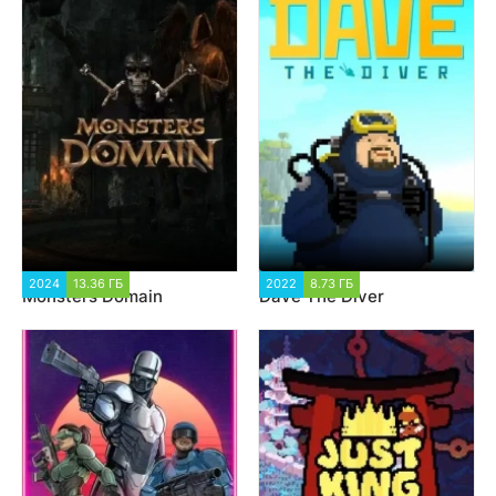
2024
13.36 ГБ
1 366
2022
8.73 ГБ
3 157
Monsters Domain
Dave The Diver