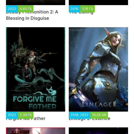
2022
4.85 ГБ
2016
3.18 ГБ
Deadly Premonition 2: A
The Culling
Blessing in Disguise
2022
2.39 ГБ
2018, 2022
10,50 GB
Forgive Me Father
Lineage 2: Essence