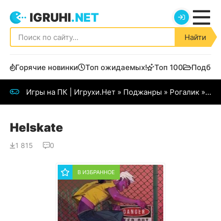
IGRUHI
.NET
Найти
Горячие новинки
Топ ожидаемых!
Топ 100
Подбор
Игры на ПК | Игрухи.Нет
»
Поджанры
»
Рогалик
» Helskate
Helskate
1 815
0
В ИЗБРАННОЕ