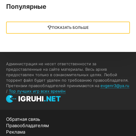
Популярные
Little Nightmares III
13 ГБ
2025
ПОКАЗАТЬ БОЛЬШЕ
05.12.2025
illWill
4.96 ГБ
2023
04.12.2025
Администрация не несет ответственности за
предоставленные на сайте материалы. Весь архив
предоставлен только в ознакомительных целях. Любой
MAFIA: THE OLD COUNTRY
торрент файл будет удален по требованию правообладателя.
Претензии правообладателей принимаются на
evgenr3@ya.ru
44.98 ГБ
2025
/
Top лучших игр всех времён
04.12.2025
IGRUHI
.NET
Red Chaos - The Strict Order
Обратная связь
5.43 ГБ
2025
Правообладателям
04.12.2025
Реклама