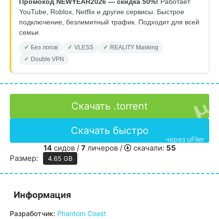
Промокод NEWYEAR2026 — скидка 50%!
Работает
YouTube, Roblox, Netflix и другие сервисы. Быстрое
подключение, безлимитный трафик. Подходит для всей
семьи.
Без логов
VLESS
REALITY Masking
Double VPN
Скачать .torrent
Скачать быстро
через uFiler
14
сидов /
7
личеров /
скачали:
55
Размер:
4.65 GB
Информация
Разработчик:
Phantom Coast