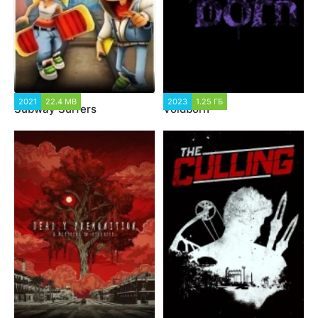
2021
22.4 MB
2023
1.25 ГБ
Subway Surfers
Voidborn