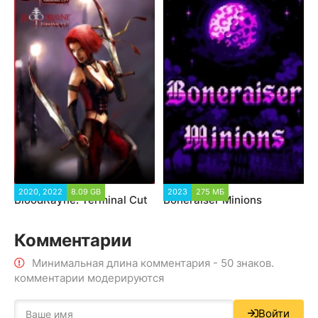
2020, 2022
8.09 GB
2023
275 МБ
BloodRayne: Terminal Cut
Boneraiser Minions
Комментарии
Минимальная длина комментария - 50 знаков.
комментарии модерируются
Войти