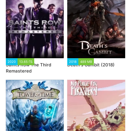
2020
13.65 ГБ
2018
489 MB
Saints Row The Third
Death's Gambit (2018)
Remastered