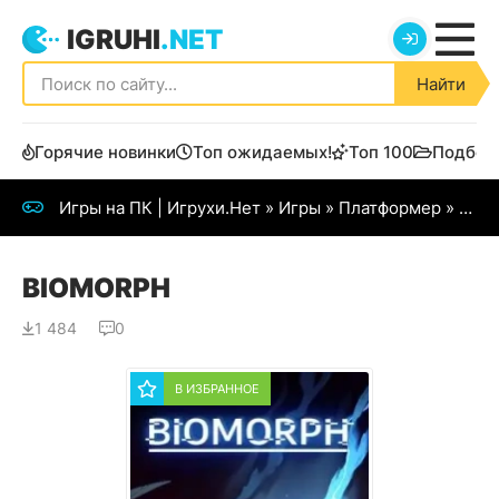
IGRUHI
.NET
Найти
Горячие новинки
Топ ожидаемых!
Топ 100
Подбор
Игры на ПК | Игрухи.Нет
»
Игры
»
Платформер
» BIOMORPH
BIOMORPH
1 484
0
В ИЗБРАННОЕ