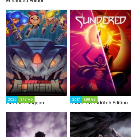
Enhanced Edition
2020
348 МБ
2017
1.98 GB
Exit the Gungeon
Sundered: Eldritch Edition