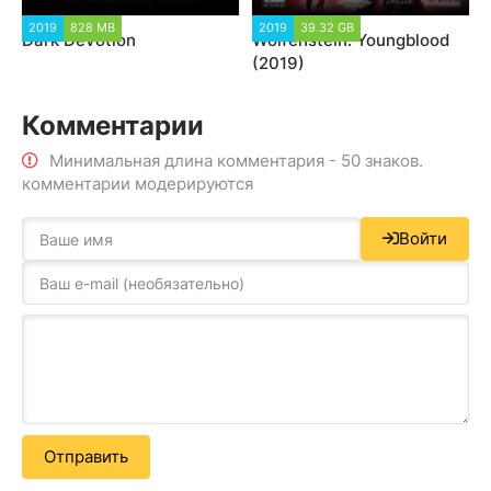
2019
828 MB
2019
39.32 GB
Dark Devotion
Wolfenstein: Youngblood
(2019)
Комментарии
Минимальная длина комментария - 50 знаков.
комментарии модерируются
Войти
Отправить