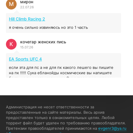
мирон
М
22.07.26
Red Chaos - The Strict Order
5.43 ГБ
2025
Hill Climb Racing 2
04.12.2025
я очень сильно извиняюсь но это 1 часть
Prey
кочегар женских пись
К
15.07.26
16.95 ГБ
2017
04.12.2025
EA Sports UFC 4
если эта для пс а не для пк какого лешего вы пишите
на пк !!!!! Сука ебланойды космические вы напишите
блять на пк с установлением Эмулятора сука калеки на
мозг блять последней стадии
Fannie
F
13.07.26
Администрация не несет ответственности за
My Summer Car
предоставленные на сайте материалы. Весь архив
предоставлен только в ознакомительных целях. Любой
Раменбет — место, где азарт подаётся «аль денте», где
торрент файл будет удален по требованию правообладателя.
каждый спин — как идеальная лапша. Подача —
Претензии правообладателей принимаются на
evgenr3@ya.ru
быстро, горячо и честно — попробуйте сами: