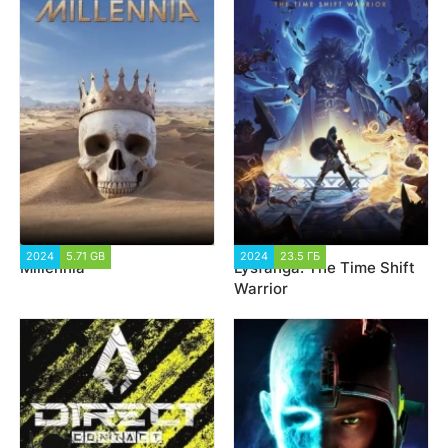
2024
5.71 GB
1 408
2024
23.5 ГБ
1 455
Millennia
Lysfanga: The Time Shift
Warrior