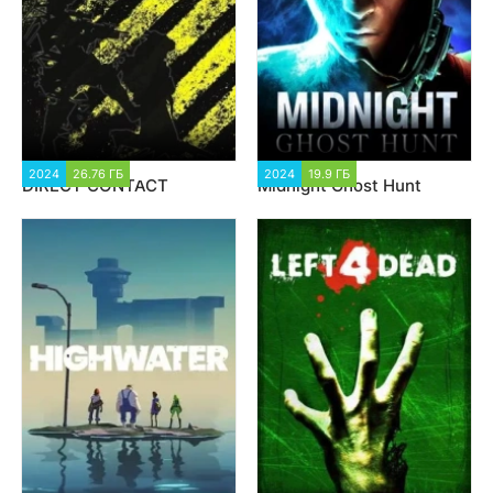
2024
26.76 ГБ
5 184
2024
19.9 ГБ
2 823
DIRECT CONTACT
Midnight Ghost Hunt