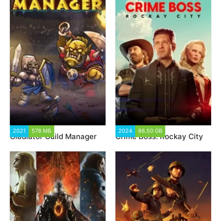
2021
578 МБ
2 691
2024
86.50 GB
2 220
Gladiator Guild Manager
Crime Boss: Rockay City