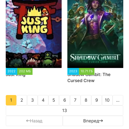
2022
202 МБ
1 208
2023
10.71 ГБ
1 809
Just King
Shadow Gambit: The
Cursed Crew
1
2
3
4
5
6
7
8
9
10
...
13
Назад
Вперед