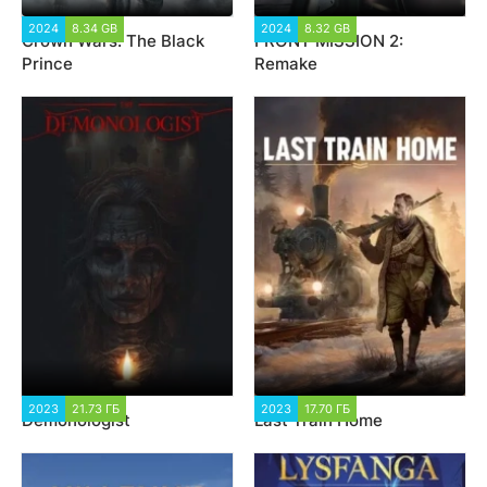
2024
8.34 GB
2 110
2024
8.32 GB
2 033
Crown Wars: The Black
FRONT MISSION 2:
Prince
Remake
2023
21.73 ГБ
1 479
2023
17.70 ГБ
1 501
Demonologist
Last Train Home