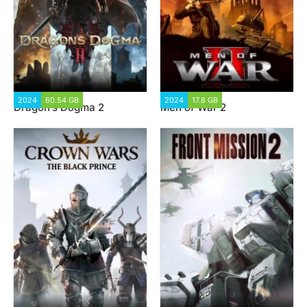
2024
60.54 GB
2 119
2024
17.8 GB
4 891
Dragon's Dogma 2
Men of War 2