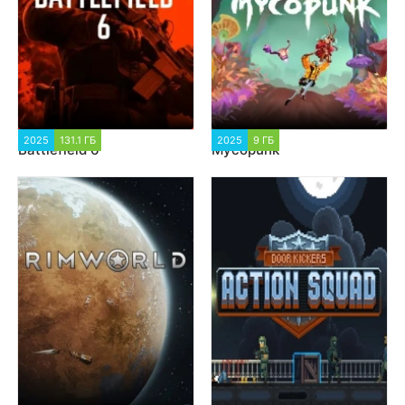
2025
131.1 ГБ
4 299
2025
9 ГБ
1 726
Battlefield 6
Mycopunk