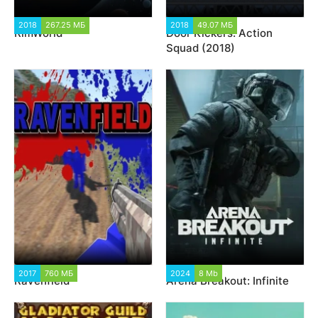
2018
267.25 МБ
30 414
2018
49.07 МБ
11 374
RimWorld
Door Kickers: Action
Squad (2018)
2017
760 МБ
97 167
2024
8 Mb
3 900
Ravenfield
Arena Breakout: Infinite