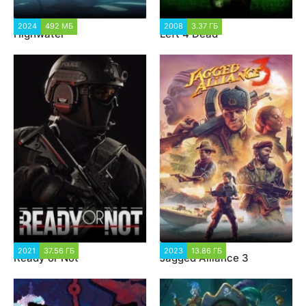
2024
492 МБ
1 994
2008
3.37 ГБ
6 017
Highwater
Left 4 Dead
2021
37.56 ГБ
5 163
2023
13.86 ГБ
2 411
Ready or Not
Jagged Alliance 3