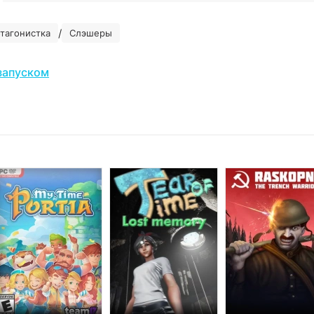
/
тагонистка
Слэшеры
запуском