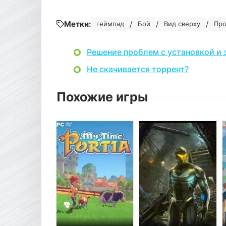
Метки:
/
/
/
геймпад
Бой
Вид сверху
Про
Решение проблем с установкой и 
Не скачивается торрент?
Похожие игры