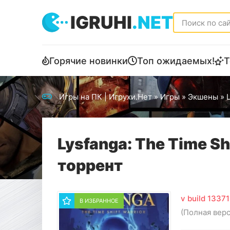
IGRUHI
.NET
Горячие новинки
Топ ожидаемых!
Т
Игры на ПК | Игрухи.Нет
»
Игры
»
Экшены
» L
Lysfanga: The Time Sh
торрент
v build 1337
В ИЗБРАННОЕ
(Полная вер