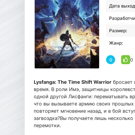
Дата выход
Разработчи
Размер:
Жанр:
0
0
Lysfanga: The Time Shift Warrior
бросает 
время. В роли Имэ, защитницы королевст
одной другой Лисфанги: перематывать вре
что вы вызываете армию своих прошлых 
повторяет мгновение назад, и в бой вст
загвоздка?Вы получаете лишь несколько 
перемотки.