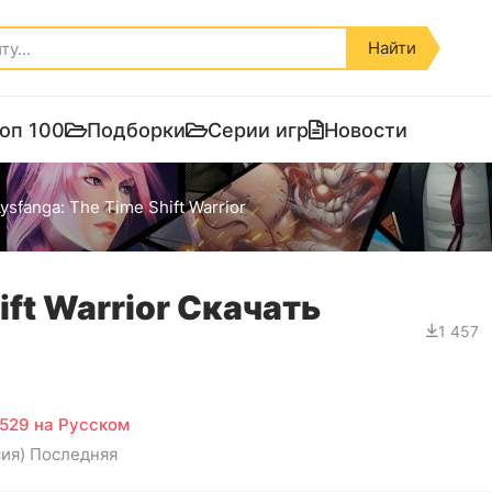
Найти
оп 100
Подборки
Серии игр
Новости
ysfanga: The Time Shift Warrior
ift Warrior Скачать
1 457
1529 на Русском
сия) Последняя