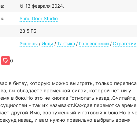
а:
🤘
13 февраля 2024,
к:
Sand Door Studio
23.5 ГБ
Экшены
/
Инди
/
Тактика
/
Головоломки
/
Стратегии
0
вас в битву, которую можно выиграть, только переписа
ва, вы обладаете временной силой, которой нет ни у
мя в бою.Но это не кнопка "отмотать назад".Считайте,
сущностей - так их называют.Каждая перемотка време
упает другой Имэ, вооруженный и готовый к бою.Но в ч
секунд назад, и вам нужно правильно выбрать время