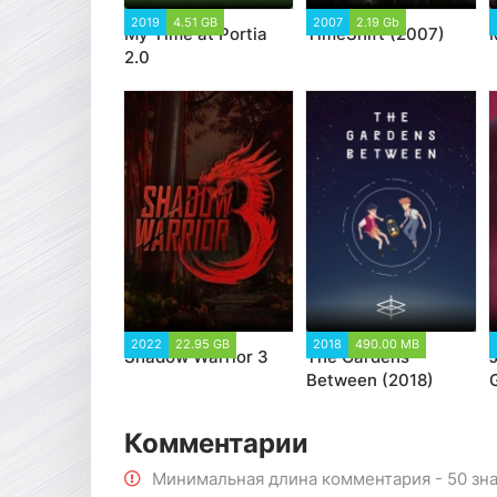
2019
4.51 GB
2007
2.19 Gb
My Time at Portia
TimeShift (2007)
2.0
2022
22.95 GB
2018
490.00 MB
Shadow Warrior 3
The Gardens
Between (2018)
Комментарии
Минимальная длина комментария - 50 зн