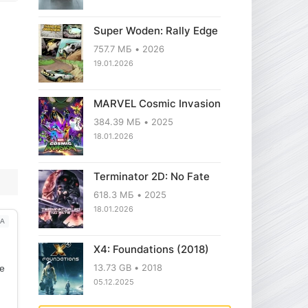
Super Woden: Rally Edge
757.7 МБ
2026
19.01.2026
MARVEL Cosmic Invasion
384.39 МБ
2025
18.01.2026
Terminator 2D: No Fate
618.3 МБ
2025
18.01.2026
А
X4: Foundations (2018)
13.73 GB
2018
ое
05.12.2025