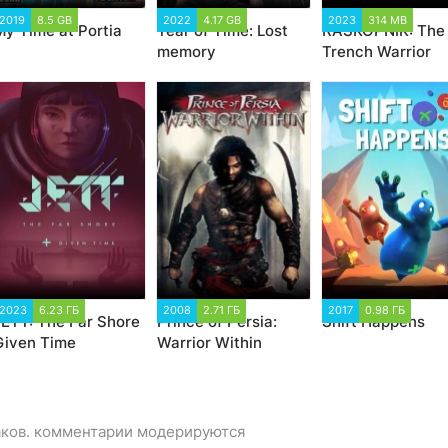
2019
8.5 GB
2022
4.17 GB
2023
314 MB
My Time at Portia
Tear of Time: Lost
RASKOPNIK: The
memory
Trench Warrior
2023
6.23 ГБ
2008
2.71 ГБ
2017
0.98 ГБ
JETT: The Far Shore
Prince of Persia:
Shift Happens
Given Time
Warrior Within
аков. комментарии модерируются