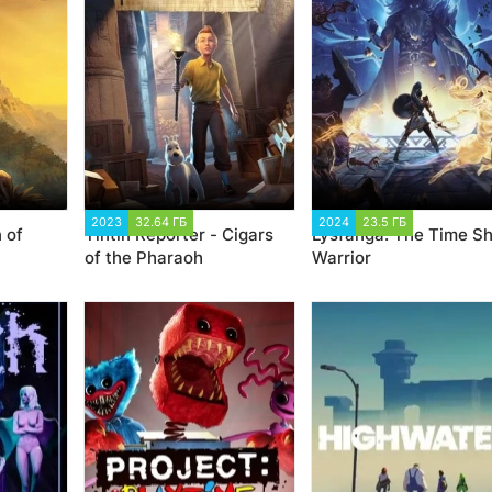
8
2023
32.64 ГБ
1 488
2024
23.5 ГБ
1 457
 of
Tintin Reporter - Cigars
Lysfanga: The Time Sh
of the Pharaoh
Warrior