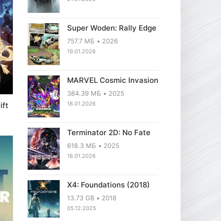
Super Woden: Rally Edge
757.7 МБ
2026
19.01.2026
MARVEL Cosmic Invasion
384.39 МБ
2025
18.01.2026
ift
Terminator 2D: No Fate
618.3 МБ
2025
18.01.2026
X4: Foundations (2018)
13.73 GB
2018
05.12.2025