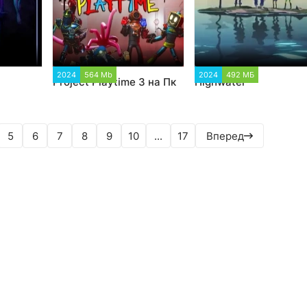
16
2024
564 Mb
3 744
2024
492 МБ
1 997
Project Playtime 3 на Пк
Highwater
5
6
7
8
9
10
...
17
Вперед