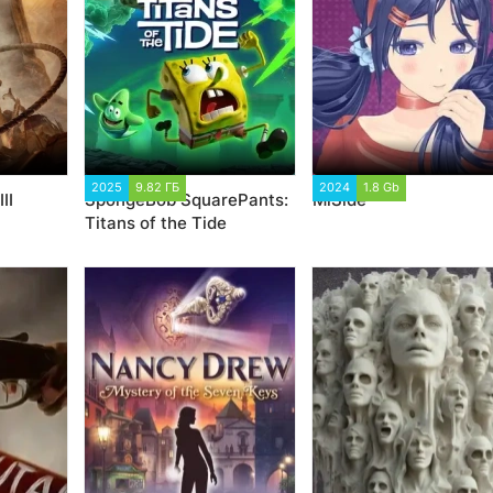
2025
9.82 ГБ
2 176
2024
1.8 Gb
1 887
II
SpongeBob SquarePants:
MiSide
Titans of the Tide