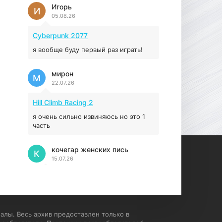
Prey
Игорь
И
05.08.26
16.95 ГБ
2017
04.12.2025
Cyberpunk 2077
я вообще буду первый раз играть!
мирон
М
22.07.26
Hill Climb Racing 2
я очень сильно извиняюсь но это 1
часть
кочегар женских пись
К
15.07.26
EA Sports UFC 4
если эта для пс а не для пк какого
лешего вы пишите на пк !!!!! Сука
ебланойды космические вы
алы. Весь архив предоставлен только в
напишите блять на пк с