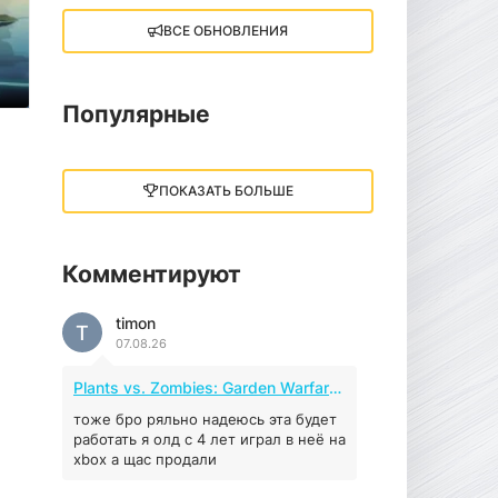
ВСЕ ОБНОВЛЕНИЯ
Little Nightmares III
13 ГБ
2025
05.12.2025
Популярные
illWill
4.96 ГБ
2023
ПОКАЗАТЬ БОЛЬШЕ
04.12.2025
Комментируют
MAFIA: THE OLD
COUNTRY
timon
44.98 ГБ
2025
T
07.08.26
04.12.2025
Plants vs. Zombies: Garden Warfare 2 (2016)
Red Chaos - The Strict
Order
тоже бро ряльно надеюсь эта будет
работать я олд с 4 лет играл в неё на
5.43 ГБ
2025
xbox а щас продали
04.12.2025