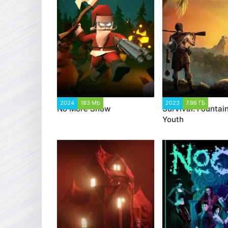
2024
183 Mb
1 947
2023
7.96 ГБ
1 72
No More Snow
Survival: Fountain
Youth