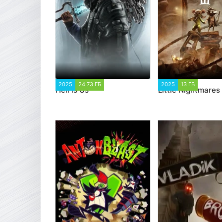
2025
24.73 ГБ
3 394
2025
13 ГБ
4 411
Hell is Us
Little Nightmares I