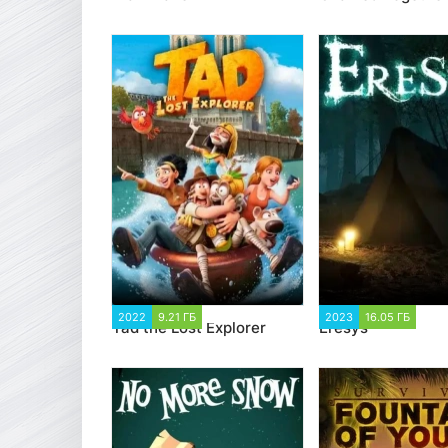
2022
9.21 ГБ
2 005
2023
16.05 ГБ
1 
Tad the Lost Explorer
Eresys