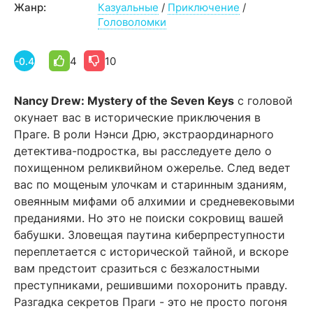
Жанр:
Казуальные
/
Приключение
/
Головоломки
4
10
-0.4
Nancy Drew: Mystery of the Seven Keys
с головой
окунает вас в исторические приключения в
Праге. В роли Нэнси Дрю, экстраординарного
детектива-подростка, вы расследуете дело о
похищенном реликвийном ожерелье. След ведет
вас по мощеным улочкам и старинным зданиям,
овеянным мифами об алхимии и средневековыми
преданиями. Но это не поиски сокровищ вашей
бабушки. Зловещая паутина киберпреступности
переплетается с исторической тайной, и вскоре
вам предстоит сразиться с безжалостными
преступниками, решившими похоронить правду.
Разгадка секретов Праги - это не просто погоня