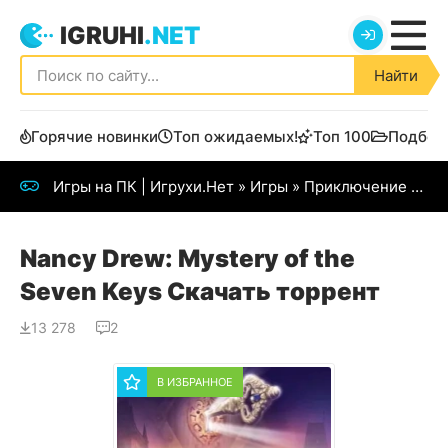
IGRUHI
.NET
Найти
Горячие новинки
Топ ожидаемых!
Топ 100
Подбор
Игры на ПК | Игрухи.Нет
»
Игры
»
Приключение
» Nancy Drew: Mystery of the Seven Keys
Nancy Drew: Mystery of the
Seven Keys Скачать торрент
13 278
2
В ИЗБРАННОЕ