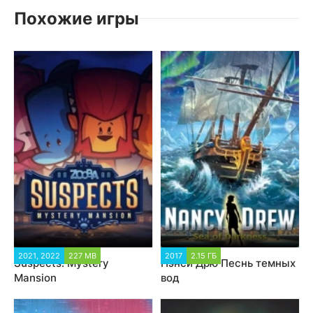
Похожие игры
2021, 2022
227 MB
2017
2.15 ГБ
Suspects: Mystery
Нэнси Дрю Песнь темных
Mansion
вод