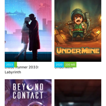
2023
2020
200 MB
Blade Runner 2033:
UnderMine
Labyrinth