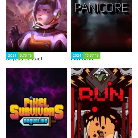
2021
5.76 ГБ
2024
10.57 ГБ
Beyond Contact
PANICORE