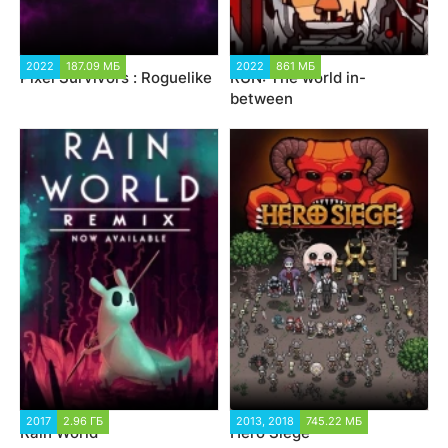
2022
187.09 МБ
2022
861 МБ
Pixel Survivors : Roguelike
RUN: The world in-
between
2017
2.96 ГБ
2013, 2018
745.22 МБ
Rain World
Hero Siege