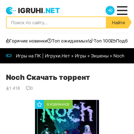
IGRUHI
.NET
Найти
Горячие новинки
Топ ожидаемых!
Топ 100
Подбор
Игры на ПК | Игрухи.Нет
»
Игры
»
Экшены
» Noch
Noch Скачать торрент
1 418
0
В ИЗБРАННОЕ