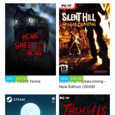
2017
4.01 ГБ
2008
5.82 GB
Home Sweet Home
Silent Hill: Homecoming -
New Edition (2008)