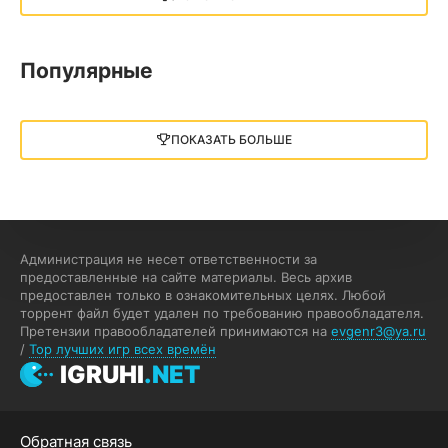
13.73 GB
2018
05.12.2025
Популярные
Little Nightmares III
13 ГБ
2025
ПОКАЗАТЬ БОЛЬШЕ
05.12.2025
illWill
4.96 ГБ
2023
04.12.2025
Администрация не несет ответственности за
предоставленные на сайте материалы. Весь архив
предоставлен только в ознакомительных целях. Любой
MAFIA: THE OLD COUNTRY
торрент файл будет удален по требованию правообладателя.
Претензии правообладателей принимаются на
evgenr3@ya.ru
44.98 ГБ
2025
/
Top лучших игр всех времён
04.12.2025
IGRUHI
.NET
Red Chaos - The Strict Order
Обратная связь
5.43 ГБ
2025