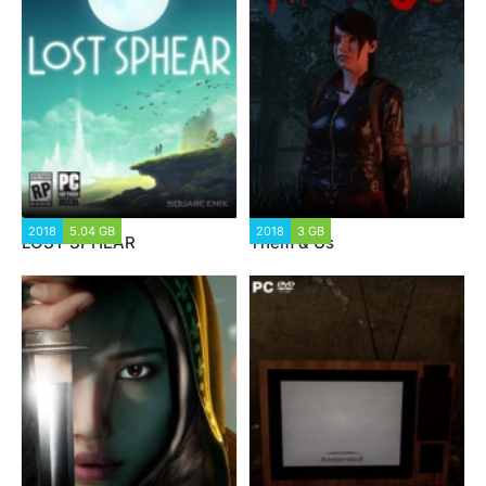
2018
5.04 GB
2018
3 GB
LOST SPHEAR
Them & Us