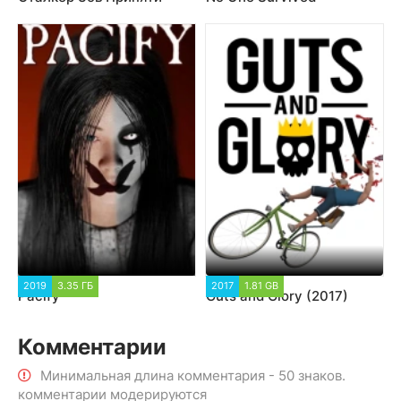
2019
3.35 ГБ
2017
1.81 GB
Pacify
Guts and Glory (2017)
Комментарии
Минимальная длина комментария - 50 знаков.
комментарии модерируются