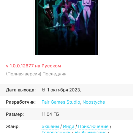
v 1.0.0.12677 на Русском
(Полная версия) Последняя
Дата выхода:
🤘
1 октября 2023,
Разработчик:
Fair Games Studio
,
Noostyche
Размер:
11.04 ГБ
Жанр:
Экшены
/
Инди
/
Приключение
/
Головоломки
/
На Выживание
/