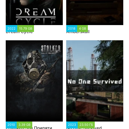
2022
15.79 GB
2018
4 GB
Dream Cycle
Amberskull
2010
3.39 GB
2023
23.50 ГБ
Сталкер Зов Припяти
No One Survived